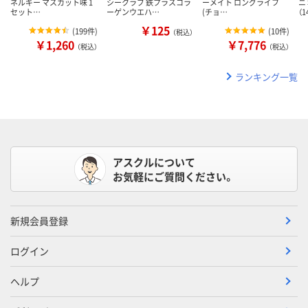
ネルギー マスカット味 1
シークラブ 鉄プラスコラ
ーメイト ロングライフ
ニ
セット…
ーゲンウエハ…
(チョ…
（
￥125
(
199件
)
(
10件
)
（税込）
￥1,260
￥7,776
（税込）
（税込）
ランキング一覧
アスクルについて
お気軽にご質問ください。
新規会員登録
ログイン
ヘルプ