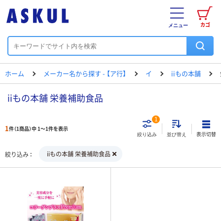
カゴ
メニュー
ホーム
メーカー名から探す - 【ア行】
イ
iiもの本舗
iiもの本舗 栄養補助食品
1
1
件（1商品）中 1～1件を表示
表示切替
絞り込み
並び替え
iiもの本舗 栄養補助食品
絞り込み