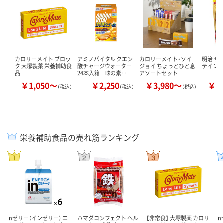
カロリーメイト ブロッ
アミノバイタル クエン
カロリーメイト・ソイ
明治 ザ
ク 大塚製薬 栄養補助食
酸チャージウォーター
ジョイ ちょっとひと息
テイン10
品
24本入箱 味の素…
アソートセット
￥1,050～
￥2,250
￥3,980～
￥4
（税込）
（税込）
（税込）
栄養補助食品の売れ筋ランキング
inゼリー（インゼリー） エ
ハマダコンフェクト ヘル
【非常食】 大塚製薬 カロリ
i