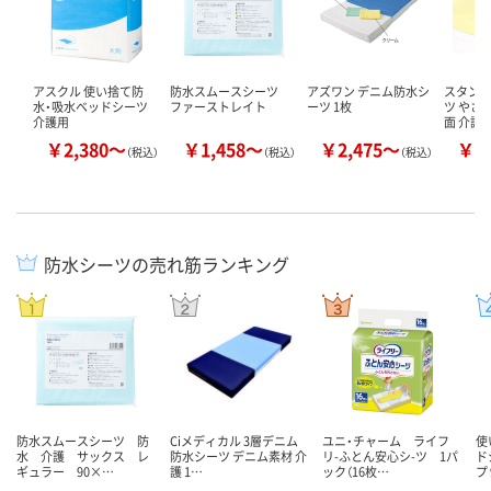
アスクル 使い捨て防
防水スムースシーツ
アズワン デニム防水シ
スタン
水・吸水ベッドシーツ
ファーストレイト
ーツ 1枚
ツ やさ
介護用
面 介護
￥2,380～
￥1,458～
￥2,475～
￥1
（税込）
（税込）
（税込）
防水シーツの売れ筋ランキング
防水スムースシーツ 防
Ciメディカル 3層デニム
ユニ・チャーム ライフ
使
水 介護 サックス レ
防水シーツ デニム素材 介
リ-ふとん安心シ-ツ 1パ
ド
ギュラー 90×…
護 1…
ック（16枚…
プ