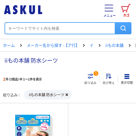
カゴ
メニュー
ホーム
メーカー名から探す - 【ア行】
イ
iiもの本舗
iiもの本舗 防水シーツ
1
1
件（3商品）中 1～1件を表示
表示切替
絞り込み
並び替え
iiもの本舗 防水シーツ
絞り込み