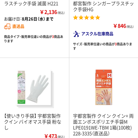
ラスチック手袋 滅菌 H221
都宮製作 シンガープラスチッ
ク手袋HG
￥2,136
（税込）
お届け日：
8月26日（水）まで
￥846
直送品
（税込）
アスクル在庫商品
商品タイプ・販売単位違いの商品が
3
商品あ
ります
サイズ・販売単位違いの商品が
3
商品ありま
す
【使いきり手袋】 宇都宮製作
宇都宮製作 クイン クイン+ 両
クイン バイオマス手袋 粉な
面エンボスポリエチ手袋M
し
LPE0191WE-TBM 1箱(100枚)
228-3335（直送品）
￥473
（税込）