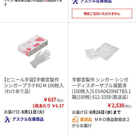
アスクル在庫商品
サイズ・販売単位違いの商品が
3
商品ありま
す
現在ご注文いただけません
【ビニール手袋】宇都宮製作
宇都宮製作 シンガー シンガ
シンガープラテRG M 100枚入
ーディスポーザブル滅菌済
（わけあり品）
(100枚入)S EVA0420NETBS 1
箱(100枚) 612-3358（直送品）
￥637
（税込）
￥2,530
1枚あたり ￥6.37
（税込）
お届け日：
8月11日（火）
お届け日：
8月26日（水）まで
アスクル在庫商品
直送品
ＭＲＯ商品取扱店２
からお届け