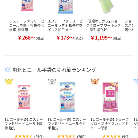
エステー ファミリー ビ
エステー ファミリー ビ
「現場のチカラ」 ショー
ショーワ
ニール中厚手 指先強化
ニールうす手 指先抗ウ
ワグローブ ワーキング
スハン
炊事・掃除用
イルス加工 炊…
中厚手 塩化ビ…
塩化ビ
￥268～
￥173～
￥1,199～
￥
（税込）
（税込）
（税込）
塩化ビニール手袋の売れ筋ランキング
【ビニール手袋】 エステー
【ビニール手袋】 エステー
【ビニール手袋】 ショーワ
【
ファミリー ビニール中厚
ファミリー ビニールうす
グローブ ナイスハンドミ
グ
手 指先…
手 指先…
ュー中厚手…
ュ
(
29件
)
(
26件
)
(
9件
)