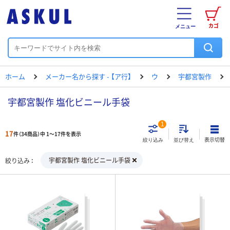
カゴ
メニュー
ホーム
メーカー名から探す - 【ア行】
ウ
宇都宮製作
宇都宮製作 塩化ビニール手袋
1
17
件（34商品）中 1～17件を表示
表示切替
絞り込み
並び替え
宇都宮製作 塩化ビニール手袋
絞り込み