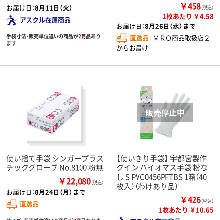
￥458
お届け日：
8月11日（火）
（税込）
1枚あたり ￥4.58
アスクル在庫商品
お届け日：
8月26日（水）まで
手袋寸法・販売単位違いの商品が
2
商品あり
直送品
ＭＲＯ商品取扱店２
ます
からお届け
使い捨て手袋 シンガープラス
【使いきり手袋】 宇都宮製作
チックグローブ No.8100 粉無
クイン バイオマス手袋 粉な
し S PVC0456PFTBS 1箱（40
￥22,080
（税込）
枚入）（わけあり品）
お届け日：
8月24日（月）まで
￥426
（税込）
直送品
1枚あたり ￥10.65