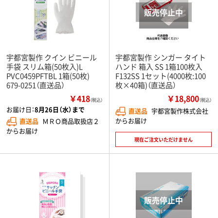
宇都宮製作 クイン ビニール
宇都宮製作 シンガー タイト
手袋 スリム箱(50枚入)L
ハンド 箱入 SS 1箱100枚入
PVC0459PFTBL 1箱(50枚)
F132SS 1セット(4000枚:100
679-0251（直送品）
枚×40箱)（直送品）
￥418
￥18,800
（税込）
（税込）
お届け日：
8月26日（水）まで
直送品
宇都宮製作株式会社
からお届け
直送品
ＭＲＯ商品取扱店２
からお届け
現在ご注文いただけません