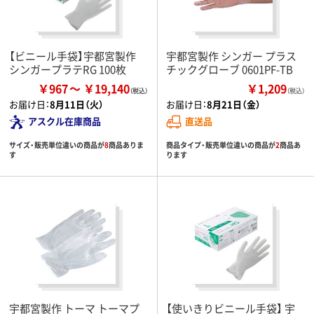
【ビニール手袋】宇都宮製作
宇都宮製作 シンガー プラス
シンガープラテRG 100枚
チックグローブ 0601PF-TB
￥967
￥19,140
￥1,209
（税込）
お届け日：
8月11日（火）
お届け日：
8月21日（金）
アスクル在庫商品
直送品
サイズ・販売単位違いの商品が
8
商品ありま
商品タイプ・販売単位違いの商品が
2
商品あ
す
ります
宇都宮製作 トーマ トーマプ
【使いきりビニール手袋】 宇