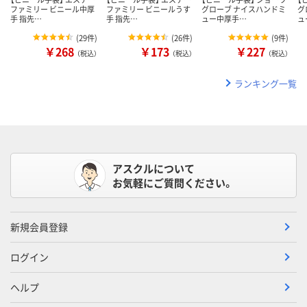
ファミリー ビニール中厚
ファミリー ビニールうす
グローブ ナイスハンドミ
グ
手 指先…
手 指先…
ュー中厚手…
ュ
(
29件
)
(
26件
)
(
9件
)
￥268
￥173
￥227
（税込）
（税込）
（税込）
ランキング一覧
アスクルについて
お気軽にご質問ください。
新規会員登録
ログイン
ヘルプ