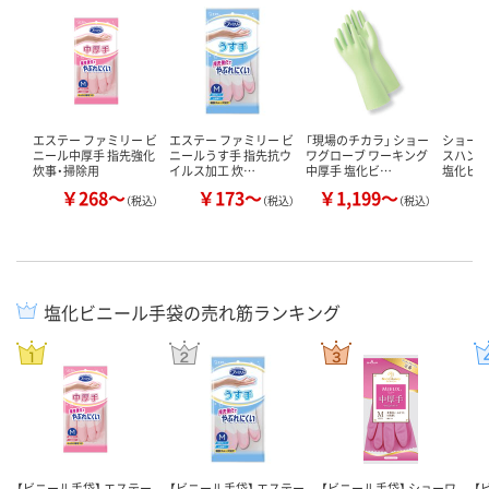
エステー ファミリー ビ
エステー ファミリー ビ
「現場のチカラ」 ショー
ショーワ
ニール中厚手 指先強化
ニールうす手 指先抗ウ
ワグローブ ワーキング
スハン
炊事・掃除用
イルス加工 炊…
中厚手 塩化ビ…
塩化ビ
￥268～
￥173～
￥1,199～
￥
（税込）
（税込）
（税込）
塩化ビニール手袋の売れ筋ランキング
【ビニール手袋】 エステー
【ビニール手袋】 エステー
【ビニール手袋】 ショーワ
【