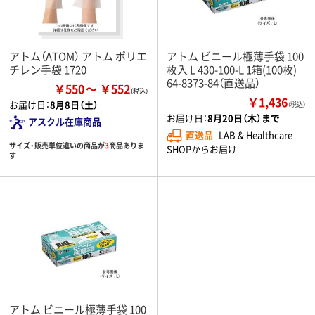
アトム（ATOM） アトム ポリエ
アトム ビニール極薄手袋 100
チレン手袋 1720
枚入 L 430-100-L 1箱(100枚)
64-8373-84（直送品）
￥550
￥552
￥1,436
お届け日：
8月8日（土）
（税込）
お届け日：
8月20日（木）まで
アスクル在庫商品
直送品
LAB & Healthcare
サイズ・販売単位違いの商品が
3
商品ありま
SHOPからお届け
す
アトム ビニール極薄手袋 100