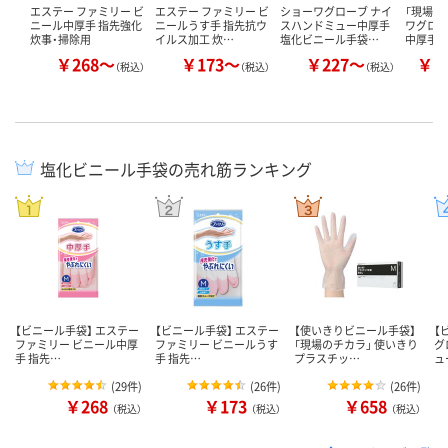
エステー ファミリー ビ
エステー ファミリー ビ
ショーワグローブ ナイ
「現場の
ニール中厚手 指先強化
ニールうす手 指先抗ウ
スハンドミュー中厚手
ワグロー
炊事・掃除用
イルス加工 炊…
塩化ビニール手袋…
中厚手 
￥268～
￥173～
￥227～
￥1
（税込）
（税込）
（税込）
塩化ビニール手袋の売れ筋ランキング
【ビニール手袋】 エステー
【ビニール手袋】 エステー
【使いきりビニール手袋】
【
ファミリー ビニール中厚
ファミリー ビニールうす
「現場のチカラ」 使いきり
グ
手 指先…
手 指先…
プラスチッ…
ュ
(
29件
)
(
26件
)
(
26件
)
￥268
￥173
￥658
（税込）
（税込）
（税込）