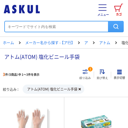
カゴ
メニュー
ホーム
メーカー名から探す - 【ア行】
ア
アトム
塩
アトム(ATOM) 塩化ビニール手袋
1
3
件（5商品）中 1～3件を表示
表示切替
絞り込み
並び替え
アトム(ATOM) 塩化ビニール手袋
絞り込み