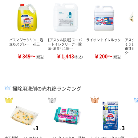
バスマジックリン 泡
【アスクル限定】スーパ
ライオン トイレルック
アスク
立ちスプレー 花王
ートイレクリーナー除
そうじ
菌・消臭4L 1個…
紙共同
ク…
￥349～
￥1,443
￥200～
￥
（税込）
（税込）
（税込）
掃除用洗剤の売れ筋ランキング
大王製紙 トイレのおそう
トイレクイックル 詰替
トイレマジックリン消
ス