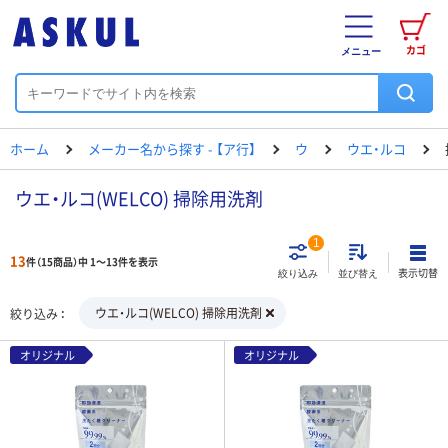
カゴ
メニュー
ホーム
メーカー名から探す - 【ア行】
ウ
ウエ・ルコ
ウエ・ルコ(WELCO) 掃除用洗剤
1
13
件（15商品）中 1～13件を表示
表示切替
絞り込み
並び替え
ウエ・ルコ(WELCO) 掃除用洗剤
絞り込み
オリジナル
オリジナル