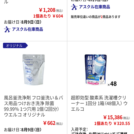
ル
アスクル在庫商品
￥1,208
（税込）
1個あたり ￥604
販売単位違いの商品が
2
商品あります
お届け日：
8月9日（日）
アスクル在庫商品
オリジナル
風呂釜洗浄剤 フロ釜洗い＆バ
超即効型 酸素系 洗濯槽クリ
ス用品つけおき洗浄 除菌
ーナー 1回分 1箱（48個入） ウ
99.99％ 1つ穴用 1個（2回分）
エルコ
ウエルコ オリジナル
￥15,386
（税込）
￥662
1個あたり ￥320.55
（税込）
入荷予定：
お届け日：
8月9日（日）
ご注文後、お届けについてご連絡