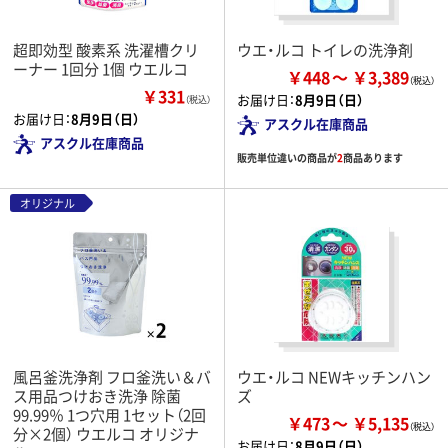
超即効型 酸素系 洗濯槽クリ
ウエ・ルコ トイレの洗浄剤
ーナー 1回分 1個 ウエルコ
￥448
￥3,389
￥331
お届け日：
8月9日（日）
（税込）
お届け日：
8月9日（日）
アスクル在庫商品
アスクル在庫商品
販売単位違いの商品が
2
商品あります
オリジナル
風呂釜洗浄剤 フロ釜洗い＆バ
ウエ・ルコ NEWキッチンハン
ス用品つけおき洗浄 除菌
ズ
99.99％ 1つ穴用 1セット（2回
￥473
￥5,135
分×2個） ウエルコ オリジナ
お届け日：
8月9日（日）