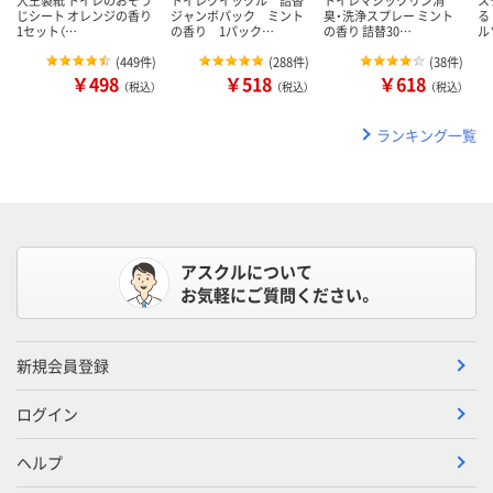
じシート オレンジの香り
ジャンボパック ミント
臭・洗浄スプレー ミント
る
1セット（…
の香り 1パック…
の香り 詰替30…
ル
(
449件
)
(
288件
)
(
38件
)
￥498
￥518
￥618
（税込）
（税込）
（税込）
ランキング一覧
アスクルについて
お気軽にご質問ください。
新規会員登録
ログイン
ヘルプ