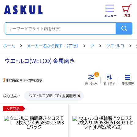
カゴ
メニュー
ホーム
メーカー名から探す - 【ア行】
ウ
ウエ・ルコ
ウエ・ルコ(WELCO) 金属磨き
1
2
件（2商品）中 1～2件を表示
表示切替
絞り込み
並び替え
ウエ・ルコ(WELCO) 金属磨き
絞り込み
人気商品