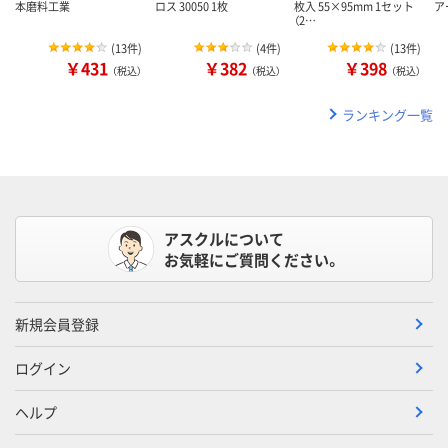
本磨料工業
ロス 30050 1枚
枚入 55×95mm 1セット
アー
（2…
(
13件
)
(
4件
)
(
13件
)
￥431
￥382
￥398
（税込）
（税込）
（税込）
ランキング一覧
アスクルについて
お気軽にご質問ください。
新規会員登録
ログイン
ヘルプ