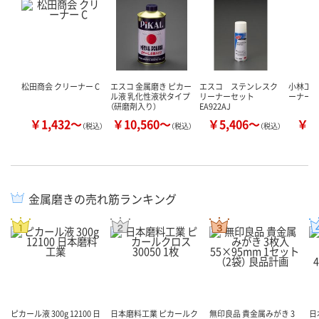
松田商会 クリーナー C
エスコ 金属磨き ピカー
エスコ ステンレスク
小林工業
ル液 乳化性液状タイプ
リーナーセット
ーナー
（研磨剤入り）
EA922AJ
￥1,432～
￥10,560～
￥5,406～
￥1
（税込）
（税込）
（税込）
金属磨きの売れ筋ランキング
ピカール液 300g 12100 日
日本磨料工業 ピカールク
無印良品 貴金属みがき 3
日