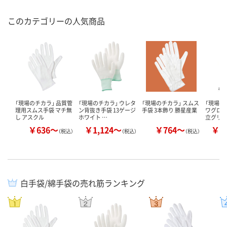
このカテゴリーの人気商品
「現場のチカラ」 品質管
「現場のチカラ」 ウレタ
「現場のチカラ」 スムス
「現場の
理用スムス手袋 マチ無
ン背抜き手袋 13ゲージ
手袋 3本飾り 勝星産業
ワグロー
し アスクル
ホワイト …
立グリッ
￥636～
￥1,124～
￥764～
￥1
（税込）
（税込）
（税込）
白手袋/綿手袋の売れ筋ランキング