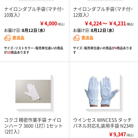
ナイロンダブル手袋（マチ付・
ナイロンダブル手袋（マチ付・
10双入）
12双入）
￥4,000
￥4,224
￥4,231
（税込）
お届け日：
8月12日（水）
お届け日：
8月12日（水）
直送品
直送品
サイズ・リストカラー・販売単位違いの商品
サイズ・販売単位違いの商品が
4
商品ありま
が
10
商品あります
す
コクゴ 精密作業手袋 ナイロ
ウインセス WINCESS タッチ
ンハーフ 3600 （1打） 1セット
パネル対応礼装用手袋 N2349
（2打入）
￥9,347
（税込）