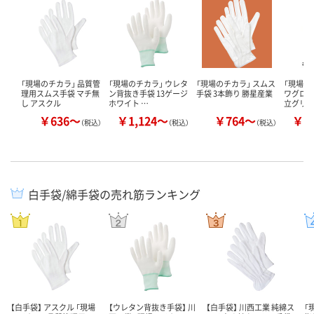
「現場のチカラ」 品質管
「現場のチカラ」 ウレタ
「現場のチカラ」 スムス
「現場の
理用スムス手袋 マチ無
ン背抜き手袋 13ゲージ
手袋 3本飾り 勝星産業
ワグロー
し アスクル
ホワイト …
立グリッ
￥636～
￥1,124～
￥764～
￥1
（税込）
（税込）
（税込）
白手袋/綿手袋の売れ筋ランキング
【白手袋】 アスクル 「現場
【ウレタン背抜き手袋】 川
【白手袋】 川西工業 純綿ス
「