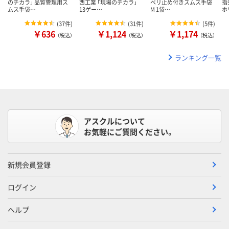
のチカラ」 品質管理用ス
西工業 「現場のチカラ」
ベリ止め付きスムス手袋
指
ムス手袋…
13ゲー…
M 1袋…
ホ
(
37件
)
(
31件
)
(
5件
)
￥636
￥1,124
￥1,174
（税込）
（税込）
（税込）
ランキング一覧
アスクルについて
お気軽にご質問ください。
新規会員登録
ログイン
ヘルプ