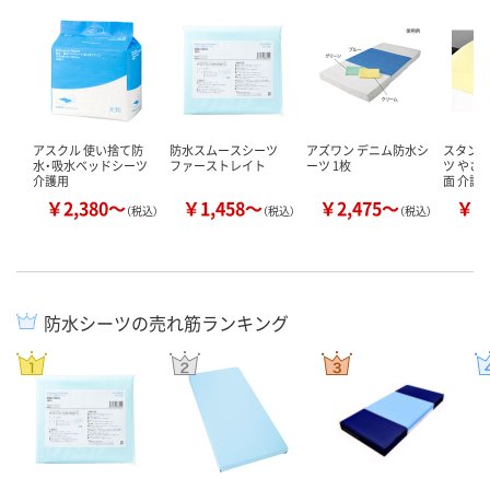
アスクル 使い捨て防
防水スムースシーツ
アズワン デニム防水シ
スタン
水・吸水ベッドシーツ
ファーストレイト
ーツ 1枚
ツ やさ
介護用
面 介護
￥2,380～
￥1,458～
￥2,475～
￥1
（税込）
（税込）
（税込）
防水シーツの売れ筋ランキング