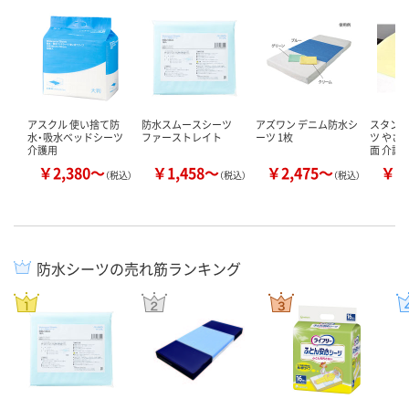
アスクル 使い捨て防
防水スムースシーツ
アズワン デニム防水シ
スタン
水・吸水ベッドシーツ
ファーストレイト
ーツ 1枚
ツ やさ
介護用
面 介護
￥2,380～
￥1,458～
￥2,475～
￥1
（税込）
（税込）
（税込）
防水シーツの売れ筋ランキング