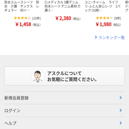
防水スムースシーツ 防
Ciメディカル 3層デニム
ユニ・チャーム ライフ
使
水 介護 サックス レ
防水シーツ デニム素材 介
リ-ふとん安心シ-ツ 1パ
ド
ギュラー 90×…
護 1…
ック（16枚…
プ
￥2,380
(
15件
)
(
9件
)
（税込）
￥1,458
￥1,980
（税込）
（税込）
ランキング一覧
アスクルについて
お気軽にご質問ください。
新規会員登録
ログイン
ヘルプ