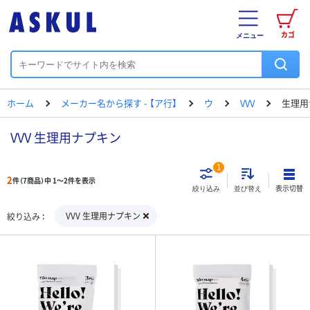
カゴ
メニュー
ホーム
メーカー名から探す - 【ア行】
ウ
VVV
生理用
VVV 生理用ナプキン
1
2
件（7商品）中 1～2件を表示
表示切替
絞り込み
並び替え
VVV 生理用ナプキン
絞り込み