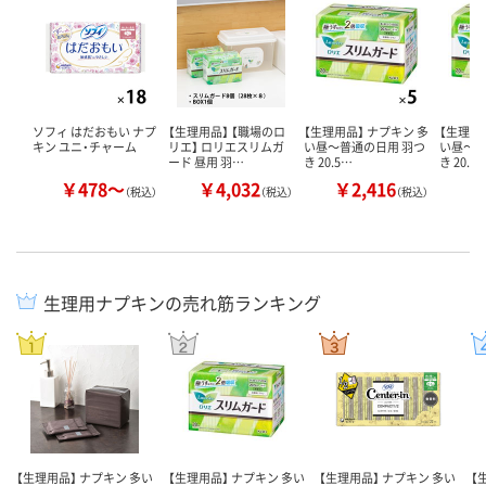
ソフィ はだおもい ナプ
【生理用品】 【職場のロ
【生理用品】 ナプキン 多
【生理用
キン ユニ・チャーム
リエ】 ロリエスリムガ
い昼～普通の日用 羽つ
い昼～普
ード 昼用 羽…
き 20.5…
き 20.5
￥478～
￥4,032
￥2,416
￥
（税込）
（税込）
（税込）
生理用ナプキンの売れ筋ランキング
【生理用品】 ナプキン 多い
【生理用品】 ナプキン 多い
【生理用品】 ナプキン 多い
【