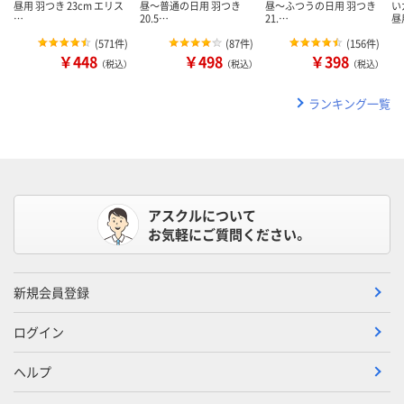
昼用 羽つき 23cm エリス
昼～普通の日用 羽つき
昼～ふつうの日用 羽つき
い
…
20.5…
21.…
昼
(
571件
)
(
87件
)
(
156件
)
￥448
￥498
￥398
（税込）
（税込）
（税込）
ランキング一覧
アスクルについて
お気軽にご質問ください。
新規会員登録
ログイン
ヘルプ