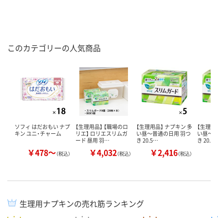
このカテゴリーの人気商品
ソフィ はだおもい ナプ
【生理用品】 【職場のロ
【生理用品】 ナプキン 多
【生理用
キン ユニ・チャーム
リエ】 ロリエスリムガ
い昼～普通の日用 羽つ
い昼～普
ード 昼用 羽…
き 20.5…
き 20.5
￥478～
￥4,032
￥2,416
￥
（税込）
（税込）
（税込）
生理用ナプキンの売れ筋ランキング