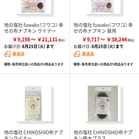
地の塩社 fuwako（フワコ） 幸
地の塩社 fuwako（フワコ） 幸
せの布ナプキン ライナー
せの布ナプキン 昼用
￥9,198
￥21,131
￥9,717
￥38,244
お届け日：
8月25日（火）まで
お届け日：
8月25日（火）まで
直送品
直送品
種類・販売単位違いの商品が
6
商品あります
種類・販売単位違いの商品が
9
商品あります
地の塩社 CHINOSHIO布ナプ
地の塩社 CHINOSHIO布ナプ
キンライナー
キン吸水プラス