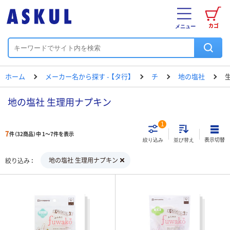
カゴ
メニュー
ホーム
メーカー名から探す - 【タ行】
チ
地の塩社
地の塩社 生理用ナプキン
1
7
件（32商品）中 1～7件を表示
表示切替
絞り込み
並び替え
地の塩社 生理用ナプキン
絞り込み