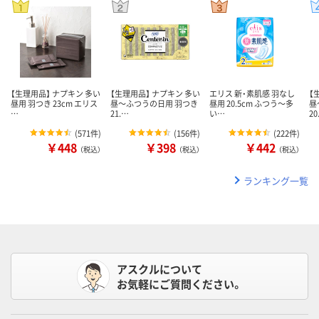
【生理用品】 ナプキン 多い
【生理用品】 ナプキン 多い
エリス 新・素肌感 羽なし
【
昼用 羽つき 23cm エリス
昼～ふつうの日用 羽つき
昼用 20.5cm ふつう～多
昼
…
21.…
い…
20
(
571件
)
(
156件
)
(
222件
)
￥448
￥398
￥442
（税込）
（税込）
（税込）
ランキング一覧
アスクルについて
お気軽にご質問ください。