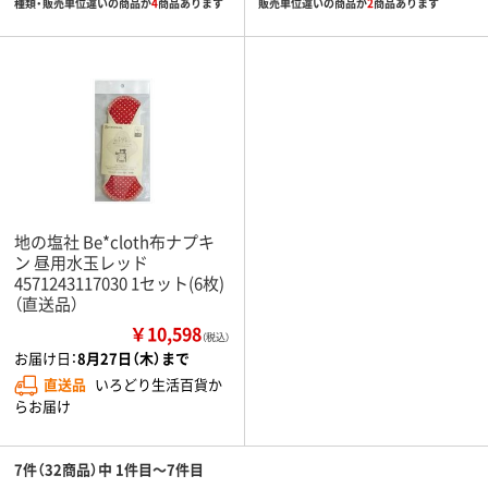
種類・販売単位違いの商品が
4
商品あります
販売単位違いの商品が
2
商品あります
地の塩社 Be*cloth布ナプキ
ン 昼用水玉レッド
4571243117030 1セット(6枚)
（直送品）
￥10,598
（税込）
お届け日：
8月27日（木）まで
直送品
いろどり生活百貨か
らお届け
7件（32商品）中 1件目～7件目