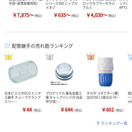
手部・直管部兼用型）
シリーズ300 ニップル
ロックカプラーオネジ
ックジョ
メネジ
アルミ
RPT1型
￥7,875～
￥635～
￥4,030～
￥
（税込）
（税込）
（税込）
配管継手の売れ筋ランキング
日本ピスコ PISCO ミニマ
プロテリアル 桑名金属工
タカギ コネクター(裸)
尾
ル継手 チューブクランプ
業 キャップバンド付 白品
QG079FJ 1個 818-74…
ー
スリー…
呼び径(…
m
￥44
￥644
￥601
（税込）
（税込）
（税込）
ランキング一覧