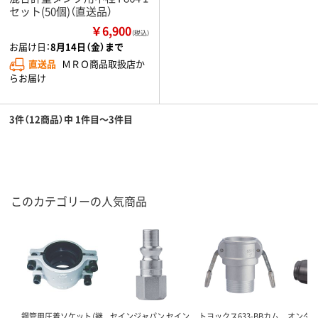
セット(50個)（直送品）
￥6,900
（税込）
お届け日：
8月14日（金）まで
直送品
ＭＲＯ商品取扱店か
らお届け
3件（12商品）中 1件目～3件目
このカテゴリーの人気商品
鋼管用圧着ソケット（継
セインジャパン セイン
トヨックス633-BBカム
オンダ製