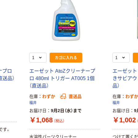
カゴに入れる
ナプロ
エーゼット AtoZクリーナープ
エーゼット A
（直送品）
ロ 480ml トリガー AT005 1個
きサビアウト
（直送品）
品）
在庫
わずか
直送品
在庫
わず
福井
福井
お届け日
9月2日（水）まで
お届け日
9
￥1,068
￥1,002
（税込）
です。
水溶性パーツクリーナー
つけて置くだ