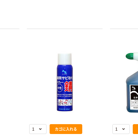
￥149~
（税込）
ル 大王製紙共同
企画 オリジナル
カゴに入れる