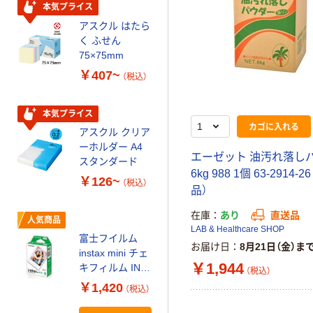
ルオリジナル
本気プライス
アスクル はたら
本気プライス
く ふせん
ティッシュペー
75×75mm
パー ボックス
￥407~
（税込）
150組 5箱入 ア
スクル スマート
￥328~
（税込）
コンパクト ビ
本気プライス
ビッド PEFC認
カゴに入れる
アスクル クリア
証
オリジナル
ーホルダー A4
エーゼット 油汚れ落し
コピー用紙 マ
スタンダード
ルチペーパー
6kg 988 1個 63-2914-
￥126~
（税込）
スーパーエコノ
品）
ミー+
￥149~
（税込）
在庫
あり
直送品
人気商品
LAB & Healthcare SHOP
富士フイルム
本気プライス
お届け日
8月21日（金）ま
instax mini チェ
【ガムテープ】ア
￥1,944
キフィルム INS
（税込）
スクル 現場のチ
MINI JP1 1パッ
￥1,420
（税込）
カラ 厚さ
ク（10枚入り）
0.22mm 布テー