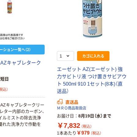
ーション一覧へ（2）
カゴに入れる
 AZキャブレターク
エーゼット AZ(エーゼット) 強
力サビトリ液 つけ置きサビアウ
最短日
ト 500ml 910 1セット(8本)（直
税込）
送品）
直送品
AZキャブレタークリー
ＭＲＯ商品取扱店
レター内部のカーボン、
お届け日
8月19日（水）まで
イルミストの除去洗浄
￥7,832
優れた洗浄力で作動を
（税込）
￥979
1本あたり
（税込）