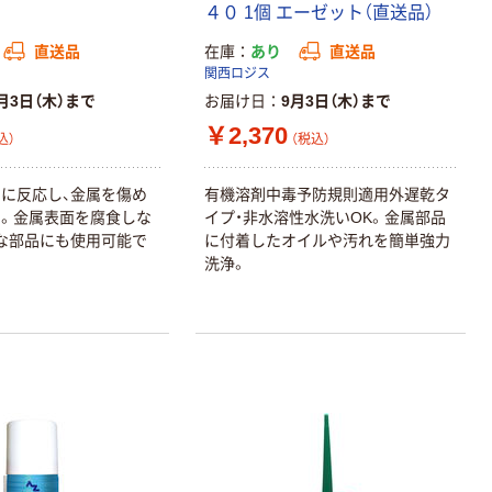
４０ 1個 エーゼット（直送品）
直送品
在庫
あり
直送品
関西ロジス
月3日（木）まで
お届け日
9月3日（木）まで
￥2,370
込）
（税込）
に反応し、金属を傷め
有機溶剤中毒予防規則適用外遅乾タ
本気プライス
本気プライス
。金属表面を腐食しな
イプ・非水溶性水洗いOK。金属部品
アスクル はたら
キングジム テプ
な部品にも使用可能で
に付着したオイルや汚れを簡単強力
く ふせん 付箋
ラ TEPRA
洗浄。
75×25mm
PRO【純正】テー
プ 白ラベル
￥377~
￥914~
（税込）
（税込）
12mm幅 （黒文
字）
富士フイルム チ
本気プライス
ェキ専用フィル
ニチバン セロテ
ム INSTAX MINI
ープ 大巻
WW2
￥1,580~
￥124~
（税込）
（税込）