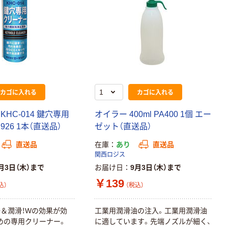
本気プライス
本気プライス
アスクル セロハ
トイレットペー
ンテープ
パー シングル
120ｍ 再生紙
￥216~
（税込）
100% 6ロール
￥470~
（税込）
リサイクル100
本気プライス
芯あり FSC認
カゴに入れる
カゴに入れる
証
アスクル トイ
レのおそうじシ
KHC-014 鍵穴専用
オイラー 400ml PA400 1個 エー
ート 大王製紙
共同企画 トイ
926 1本（直送品）
ゼット（直送品）
￥330~
（税込）
レクリーナー
直送品
在庫
あり
直送品
トイレシート
関西ロジス
オリジナル
本気プライス
月3日（木）まで
お届け日
9月3日（木）まで
アスクル フラッ
￥139
トファイル エコ
込）
（税込）
ノミータイプ
A4タテ(コクヨ
￥115~
（税込）
＆潤滑！Wの効果が効
工業用潤滑油の注入。工業用潤滑油
製造）
めの専用クリーナー。
に適しています。先端ノズルが細く、