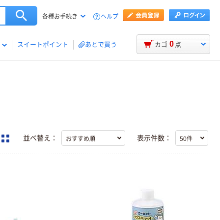
ヘルプ
各種お手続き
0
スイートポイント
あとで買う
カゴ
点
並べ替え：
表示件数：