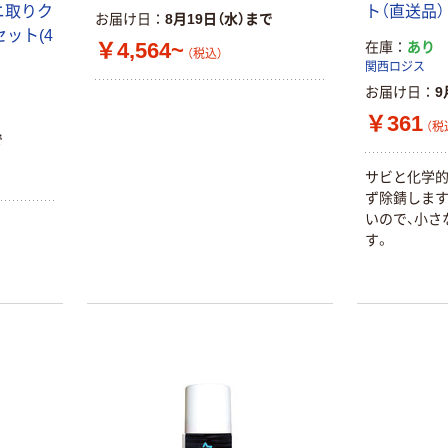
ニ取りク
ト（直送品）
お届け日
8月19日（水）まで
1セット(4
￥4,564~
在庫
あり
（税込）
関西ロジス
お届け日
9
￥361
（税
で
サビと化学的
本気プライス
オリジナル
ず除錆します
アスクル はたら
アスクル 「現場
いので、小さ
く ふせん
のチカラ」 養生
す。
50×15mm
テープ
￥386~
￥358~
（税込）
（税込）
本気プライス
オリジナル
トイレットペー
サントリー 伊右
パー ダブル60
衛門 「お茶、どう
ｍ 再生紙
ぞ。」 緑茶
100% 6ロール
￥460~
￥528~
（税込）
（税込）