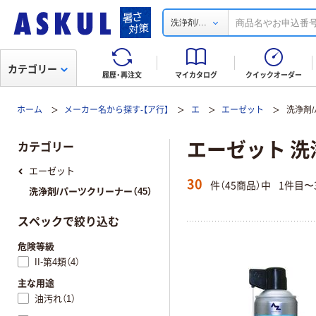
...
洗浄剤/
カテゴリー
履歴・再注文
マイカタログ
クイックオーダー
ホーム
メーカー名から探す-【ア行】
エ
エーゼット
洗浄剤
エーゼット 洗
カテゴリー
エーゼット
30
件（45商品）中
1件目〜
洗浄剤/パーツクリーナー（45）
スペックで絞り込む
危険等級
II-第4類（4）
主な用途
油汚れ（1）