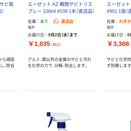
ーサビ取
エーゼット AZ 瞬間サビトリス
エーゼット 
品）
プレー 100ml #039 1本（直送品）
#901 1個
在庫
あり
直送品
在庫
わず
福井
福井
お届け日
9月2日（水）まで
お届け日
9
￥1,035
￥3,368
（税込）
から頑固
アルミ、銅以外の金属のサビと汚れ
サビと化学的
し、除去
を化学の力で、分解、除去します。
ず防錆します