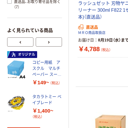
直送品、お取り寄せ品を除く
ラッシュゼット 刃物ヤ
（7）
リーナー 300ml F822 
本)（直送品）
直送品
よく見られている商品
ＭＲＯ商品取扱店
お届け日
8月19日（水）ま
￥4,788
（税込）
オリジナル
オリジナル
コピー用紙 ア
ゴミ袋 エコノミ
スクル マルチ
ータイプ 乳白半
ペーパー スーパ
透明 高密度タイ
ーホワイト+
プ 詰替用 バイ
￥149~
￥616~
（税込）
（税込）
オマス素材10％
配合
タカラトミー ベ
オリジナル
イブレード
乾電池 単3
￥1,400~
形 アルカリ乾
（税込）
電池 北欧パッ
ケージ アスク
￥140~
（税込）