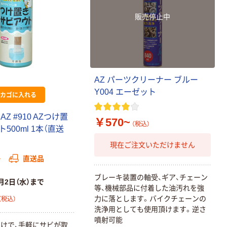
販売停止中
AZ パーツクリーナー ブルー
Y004 エーゼット
カゴに入れる
Z #910 AZつけ置
￥570~
（税込）
500ml 1本（直送
現在ご注文いただけません
か
直送品
ブレーキ装置の軸受、ギア、チェーン
月2日（水）まで
等、機械部品に付着した油汚れを強
力に落とします。バイクチェーンの
（税込）
洗浄用としても使用頂けます。逆さ
噴射可能
けで、手軽にサビが取