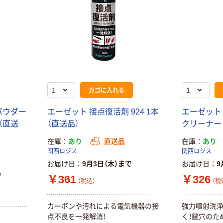
リサイクル100
芯あり FSC認
証
オリジナル
オリジナル
乾電池 単4
アスクル プラス
形 アルカリ乾
チックグローブ
電池 北欧パッ
粉なし（パウダ
ケージ アスク
ーフリー）
￥140~
￥398~
（税込）
（税込）
ルオリジナル
カゴに入れる
富士フイルム
オリジナル
instax mini13
パウダー
エーゼット 接点復活剤 924 1本
エーゼット 
アスクルオリジ
INS MINI 13
ナル ラミネー
26（直送
（直送品）
クリーナー 
￥12,100~
トフィルム A4
在庫
あり
直送品
在庫
あり
（税込）
サイズ
￥458~
（税込）
関西ロジス
関西ロジス
100μ（ミクロン）
お届け日
9月3日（木）まで
お届け日
9
本気プライス
本気プライス
で
￥361
￥326
大塚製薬工場
（税込）
（税
ペーパータオル
経口補水液 オー
中判 再生紙
エスワン（OS-1）
カーボンや汚れによる電気機器の接
強力噴射洗浄
100％ 200枚
￥159~
点不良を一発解消！
く！鍵穴のた
（税込）
FSC認証 シング