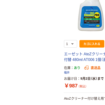
カゴに入れる
エーゼット AtoZクリー
付替 480ml AT006 1個
在庫
あり
直送品
福井
お届け日
9月2日（水）まで
￥987
（税込）
AtoZクリーナー付け替え用