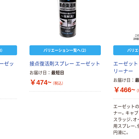
）
バリエーション一覧へ（2）
バリエ
エーゼッ
接点復活剤スプレー エーゼット
エーゼット
リーナー
お届け日
最短日
お届け日
￥474~
（税込）
￥466~
（
エーゼットの
ナー。キャブ
スラッジ、オ
用スプレー、
円滑に。