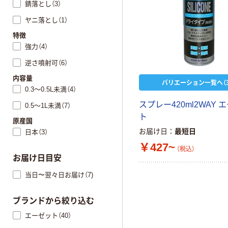
錆落とし（3）
ヤニ落とし（1）
特徴
強力（4）
逆さ噴射可（6）
内容量
バリエーション一覧へ（3
0.3～0.5L未満（4）
スプレー420ml2WAY 
0.5～1L未満（7）
ト
原産国
お届け日
最短日
日本（3）
￥427~
（税込）
お届け日目安
当日〜翌々日お届け（7)
ブランドから絞り込む
エーゼット（40）