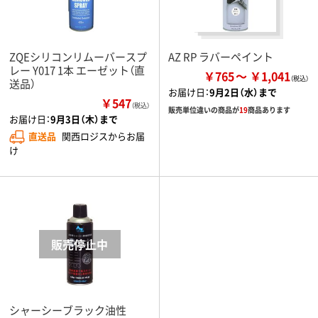
ZQEシリコンリムーバースプ
AZ RP ラバーペイント
レー Y017 1本 エーゼット（直
￥765
￥1,041
送品）
お届け日：
9月2日（水）まで
￥547
（税込）
販売単位違いの商品が
19
商品あります
お届け日：
9月3日（木）まで
直送品
関西ロジスからお届
け
シャーシーブラック油性