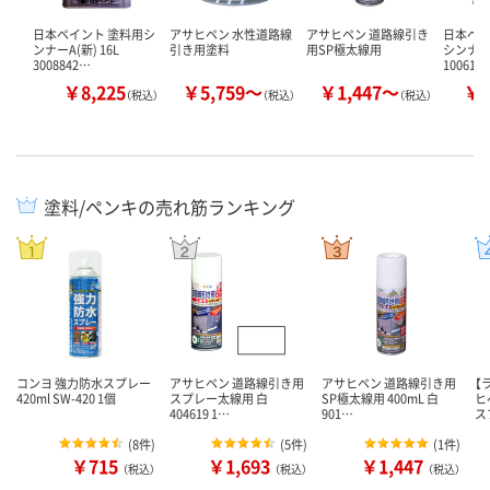
日本ペイント 塗料用シ
アサヒペン 水性道路線
アサヒペン 道路線引き
日本ペイン
ンナーA(新) 16L
引き用塗料
用SP極太線用
シンナー 
3008842…
100619
￥8,225
￥5,759～
￥1,447～
￥1
（税込）
（税込）
（税込）
塗料/ペンキの売れ筋ランキング
コンヨ 強力防水スプレー
アサヒペン 道路線引き用
アサヒペン 道路線引き用
【
420ml SW-420 1個
スプレー太線用 白
SP極太線用 400mL 白
ヒ
404619 1…
901…
ス
(
8件
)
(
5件
)
(
1件
)
￥715
￥1,693
￥1,447
（税込）
（税込）
（税込）