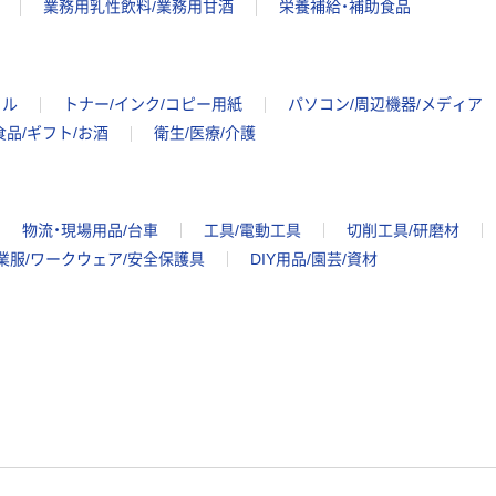
業務用乳性飲料/業務用甘酒
栄養補給・補助食品
イル
トナー/インク/コピー用紙
パソコン/周辺機器/メディア
食品/ギフト/お酒
衛生/医療/介護
物流・現場用品/台車
工具/電動工具
切削工具/研磨材
業服/ワークウェア/安全保護具
DIY用品/園芸/資材