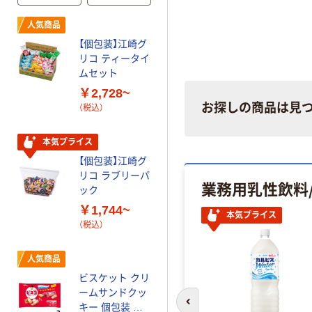
人気商品
本気プライス
【個包装】江崎グ
江崎グリコ ビス
リコ ティータイ
コ ビスケット
ムセット
クッキー 個包装
￥2,728~
￥4,719~
お探しの商品は見
（税込）
（税込）
本気プライス
人気商品
【個包装】江崎グ
ビスコ 大袋アソ
リコ ラブリーパ
ートパック 大容
業務用乳性飲料
ック
量 個包装
￥1,744~
￥1,358~
本気プライス
（税込）
（税込）
人気商品
人気商品
ビスケット クリ
江崎グリコ グ
ームサンドクッ
リコ袋 1箱（10
キー 個包装 お
セット入）
前のスライドへ