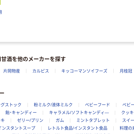
用
用甘酒を他のメーカーを探す
片岡物産
カルピス
キッコーマンソイフーズ
月桂冠
ー
ングストック
粉ミルク/液体ミルク
ベビーフード
ベビ
飴・キャンディー
キャラメル/ソフトキャンディ―
クッキ
ーキ
ゼリー/プリン
ガム
ミントタブレット
スイー
インスタントスープ
レトルト食品/インスタント食品
料理の