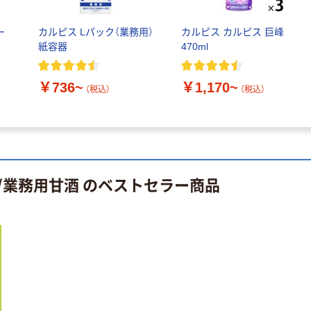
ム熟カレー
￥319~
（税込）
クラッツ＜ペッ
ー
カルピス Lパック（業務用）
カルピス カルピス 巨峰
パーベーコン＞
紙容器
470ml
（6袋） 3袋 江崎
オリジナル
グリコ おつまみ
￥1,194
お菓子のショル
（税込）
￥736~
￥1,170~
クラッカー ビス
（税込）
（税込）
ダーバッグ 江崎
ケット
カゴへ
グリコ
￥10,937~
（税込）
江崎グリコ株式
会社 クリームコ
ロン
/業務用甘酒 のベストセラー商品
￥880~
（税込）