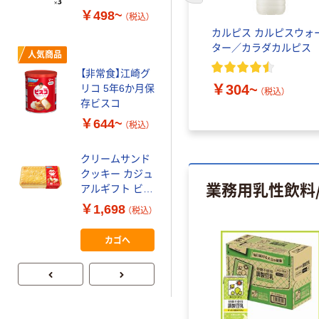
配り菓子 ビスコ
￥498~
￥3,536
（税込）
（税込）
江崎グリコ
カルピス カルピスウォ
カゴへ
ター／カラダカルピス
人気商品
【非常食】江崎グ
￥304~
リコ 5年6か月保
プライスダウン
（税込）
存ビスコ
スナック菓子 プ
リッツ 江崎グリ
￥644~
（税込）
コ
￥420~
クリームサンド
（税込）
クッキー カジュ
業務用乳性飲料
アルギフト ビス
江崎グリコ バ
コ GIFTBOX 1
ランスオンmini
￥1,698
（税込）
個
ケーキ バラン
ス栄養食
カゴへ
￥1,380~
（税込）