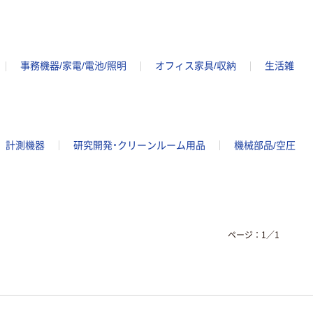
事務機器/家電/電池/照明
オフィス家具/収納
生活雑
計測機器
研究開発・クリーンルーム用品
機械部品/空圧
ページ：
1
／
1