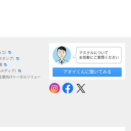
ハコ）
スタンプ）
場
bメディア）
アオイくんに聞いてみる
企業向けトータルソリュー