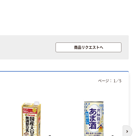
フレンドベーカ
人気商品
リー ココア＆チ
【個包装】江崎グ
ョコチップ 48g
リコ ティータイ
6個 江崎グリコ
￥1,009
ムセット
（税込）
クッキー
￥2,728~
カゴへ
商品リクエストへ
（税込）
本気プライス
【個包装】江崎グ
リコ ラブリーパ
ページ：
1
／
5
ック
￥1,744~
（税込）
人気商品
ビスケット クリ
ームサンドクッ
キー 個包装 お
次の