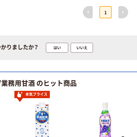
前へ
次へ
江崎グリコ シャ
【個包装】江崎グ
1
ルウィ？
リコ ちょこっと
プッチンプリン
￥923~
（税込）
￥2,640~
（税込）
江崎グリコ プリ
ッツ お菓子
つかりましたか？
はい
いいえ
グリコ アーモン
￥413~
（税込）
ド効果 3種のナ
ッツ砂糖不使用
1000ml 1箱（6本
人気商品
￥3,220
（税込）
入）
グリコ 10個 江
/業務用甘酒 のヒット商品
カゴへ
崎グリコ キャラ
メル
本気プライス
￥2,099
（税込）
プライスダウン
毎日果実 江崎
カゴへ
グリコ 栄養補
助食品
グリコ プレミア
￥980~
（税込）