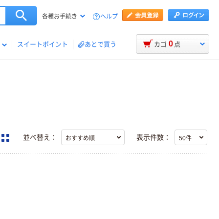
ヘルプ
各種お手続き
0
スイートポイント
あとで買う
カゴ
点
並べ替え：
表示件数：