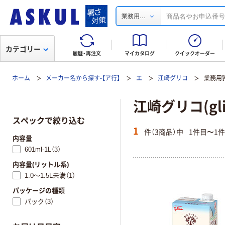
...
業務用
カテゴリー
履歴・再注文
マイカタログ
クイックオーダー
ホーム
メーカー名から探す-【ア行】
エ
江崎グリコ
業務用
江崎グリコ(gl
スペックで絞り込む
1
件（3商品）中
1件目〜1
内容量
601ml-1L（3）
内容量(リットル系)
1.0～1.5L未満（1）
パッケージの種類
パック（3）