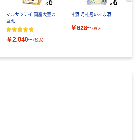
配り菓子 ビスコ
￥498~
（税込）
江崎グリコ
マルサンアイ 国産大豆の
甘酒 月桂冠のあま酒
ア
豆乳
水
人気商品
￥628~
（税込）
【非常食】江崎グ
￥
￥2,040~
リコ 5年6か月保
（税込）
存ビスコ
￥644~
（税込）
クリームサンド
クッキー カジュ
アルギフト ビス
コ GIFTBOX 1
￥1,698
（税込）
個
カゴへ