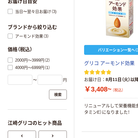
お届け日目安
当日〜翌々日お届け（3)
ブランドから絞り込む
アーモンド効果（3）
価格（税込）
バリエーション一覧へ（3
2000円～3999円（2）
グリコ アーモンド効果
4000円～6999円（1）
お届け日
8月11日（火）以
〜
円
￥3,408~
（税込）
検索
リニューアルして栄養機能
タミンE）になりました！
江崎グリコのヒット商品