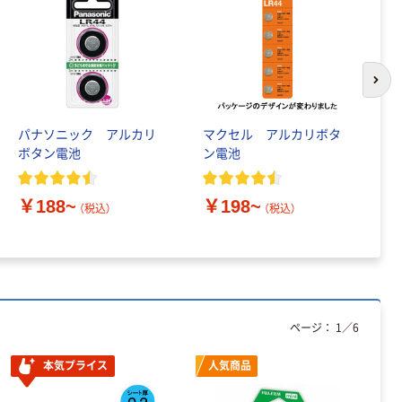
次の
パナソニック アルカリ
マクセル アルカリボタ
パ
ボタン電池
ン電池
コ
￥188~
￥198~
￥
（税込）
（税込）
ページ：
1
／
6
本気プライス
人気商品