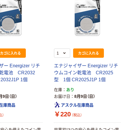
カゴに入れる
カゴに入れる
 Energizer リチ
エナジャイザー Energizer リチ
電池 CR2032
ウムコイン乾電池 CR2025
2032J1P 1個
型 1個 CR2025J1P 1個
在庫
あり
月9日（日）
お届け日
8月9日（日）
在庫商品
アスクル在庫商品
￥220
込）
（税込）
の安心を備えたコイン電
世界初！3つの安心を備えたコイン電