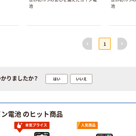
池
池
ティッシュペー
アスクル 耳にや
パー ボックス
さしい やわらか
モカ 200組 5個
いマスク
アスクル オリジ
￥428~
￥458~
（税込）
（税込）
ナルティッシュ
PEFC認証
前へ
次へ
1
期間限定価格
アスクル プラ
スチックグロー
ブ 薄手 粉な
し（パウダーフ
￥298~
（税込）
つかりましたか？
リー）
はい
いいえ
本気プライス
嬬恋銘水 ナチュ
ラルミネラルウ
イン電池 のヒット商品
ォーター 500ml
キャップシール
￥1,037~
付き／2Lラベル
本気プライス
人気商品
（税込）
レス 10本