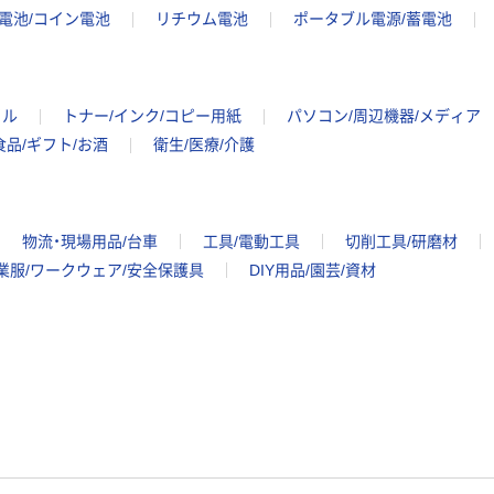
電池/コイン電池
リチウム電池
ポータブル電源/蓄電池
イル
トナー/インク/コピー用紙
パソコン/周辺機器/メディア
食品/ギフト/お酒
衛生/医療/介護
物流・現場用品/台車
工具/電動工具
切削工具/研磨材
業服/ワークウェア/安全保護具
DIY用品/園芸/資材