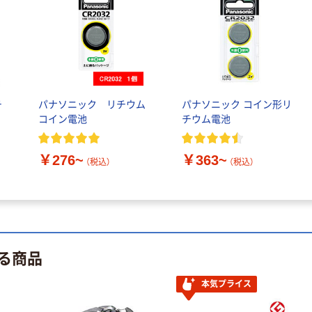
人気商品
サントリー 天然
水 ミネラルウォ
ーター ペットボ
トル
￥686~
（税込）
チ
パナソニック リチウム
パナソニック コイン形リ
コイン電池
チウム電池
本気プライス
ファーストレイ
ト ホワイト紙コ
￥276~
￥363~
（税込）
（税込）
ップ
￥374~
（税込）
る商品
本気プライス