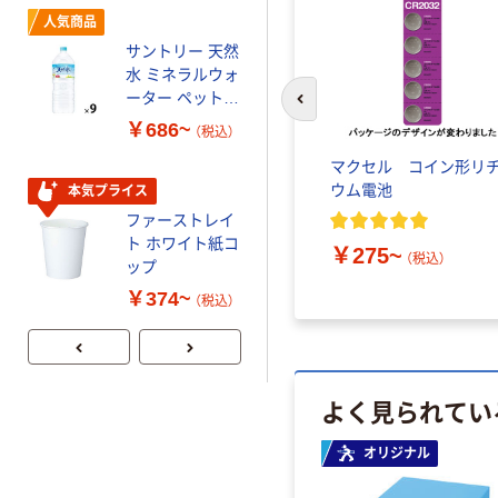
オリジナル
人気商品
【アスクル限定】
サントリー 天然
ファーストレイ
水 ミネラルウォ
ト ニトリルグ
ーター ペットボ
ローブ ブル
￥698~
前のスライドへ
（税込）
トル
ー 粉なし（パ
￥686~
（税込）
ウダーフリー）
コイン形リチウム電池 コ
マクセル コイン形リ
本気プライス
イン電池 東芝
ウム電池
本気プライス
ペーパータオル
ファーストレイ
小判・シングル
￥1,280~
（税込）
ト ホワイト紙コ
再生紙 200枚
￥275~
（税込）
ップ
FSC認証紙 アス
￥143~
（税込）
クルオリジナル
￥374~
（税込）
よく見られてい
オリジナル