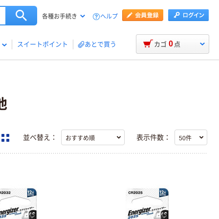
ヘルプ
各種お手続き
0
スイートポイント
あとで買う
カゴ
点
池
並べ替え：
表示件数：