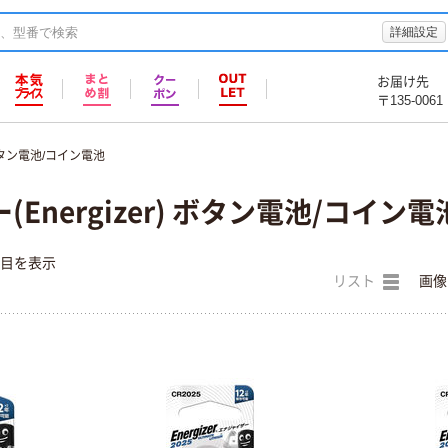
詳細設定
お届け先
〒135-0061
タン電池/コイン電池
Energizer) ボタン電池/コイン電
件目を表示
リスト
画像