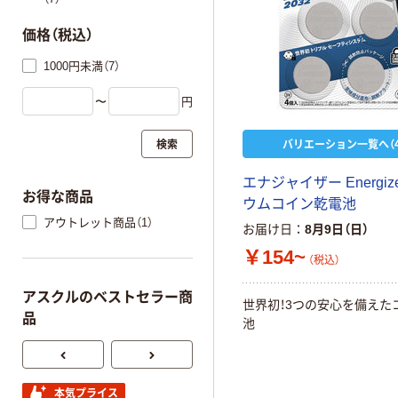
価格（税込）
1000円未満（7）
〜
円
検索
バリエーション一覧へ（4
エナジャイザー Energiz
お得な商品
ウムコイン乾電池
アウトレット商品（1）
お届け日
8月9日（日）
￥154~
（税込）
アスクルのベストセラー商
世界初！3つの安心を備えた
品
池
本気プライス
本気プライス