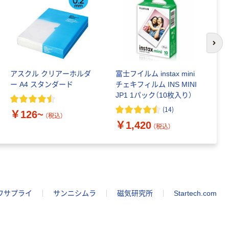
次の
アスクル クリアーホルダ
富士フイルム instax mini
ゴ
ー A4 スタンダード
チェキフィルム INS MINI
乳
JP1 1パック（10枚入り）
詰
1
(
14
)
￥126~
（税込）
￥1,420
￥
（税込）
ワサプライ
サンニシムラ
磁気研究所
Startech.com