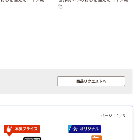
池
商品リクエストへ
ページ：
1
／
3
本気プライス
オリジナル