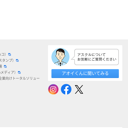
ハコ）
スタンプ）
場
bメディア）
アオイくんに聞いてみる
企業向けトータルソリュー