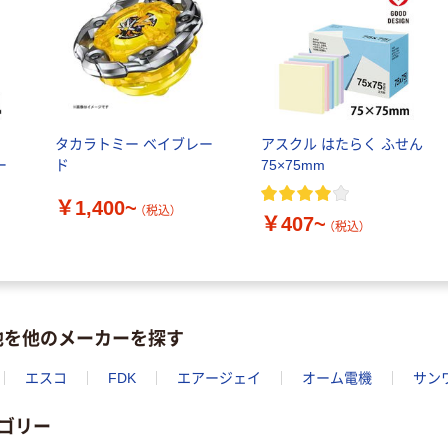
ル
タカラトミー ベイブレー
アスクル はたらく ふせん
ー
ド
75×75mm
￥1,400~
（税込）
￥407~
（税込）
池を他のメーカーを探す
エスコ
FDK
エアージェイ
オーム電機
サン
ゴリー