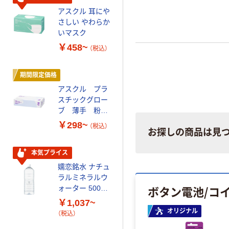
アスクル 耳にや
蛍光オプテック
さしい やわらか
ス1(アスクル限
いマスク
定モデル) 蛍光
ペン ゼブラ
￥458~
￥52~
（税込）
（税込）
期間限定価格
オリジナル
アスクル プラ
スズラン 酒精綿
スチックグロー
G バルクタイプ
ブ 薄手 粉な
指定医薬部外品
し（パウダーフ
￥298~
￥140~
（税込）
（税込）
お探しの商品は見
リー）
本気プライス
オリジナル
嬬恋銘水 ナチュ
【アスクル限定】
ラルミネラルウ
ファーストレイ
ボタン電池/コ
ォーター 500ml
ト ニトリルグ
キャップシール
ローブ ホワイ
￥1,037~
￥698~
（税込）
付き／2Lラベル
ト 粉なし（パ
オリジナル
（税込）
レス 10本
ウダーフリー）