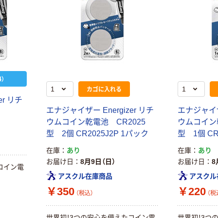
）
カゴに入れる
er リチ
エナジャイザー Energizer リチ
エナジャイザー
ウムコイン乾電池 CR2025
ウムコイン乾
型 2個 CR2025J2P 1パック
型 1個 CR
在庫
あり
在庫
あり
お届け日
8月9日（日）
お届け日
8
コイン電
アスクル在庫商品
アスクル
￥350
￥220
（税込）
（税
本気プライス
本気プライス
世界初！3つの安心を備えたコイン電
世界初！3つ