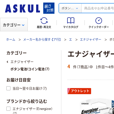
...
ボタン
カテゴリー
履歴・再注文
マイカタログ
クイックオーダー
ホーム
メーカー名から探す-【ア行】
エ
エナジャイザー
ボ
エナジャイザー(
カテゴリー
エナジャイザー
4
件（7商品）中
1件目〜4
ボタン電池/コイン電池（7）
お届け日目安
当日〜翌々日お届け（7)
アウトレット
ブランドから絞り込む
エナジャイザー（Energizer）
（7）