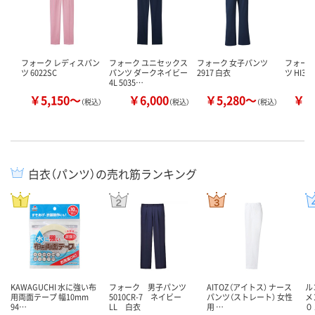
フォーク レディスパン
フォーク ユニセックス
フォーク 女子パンツ
フォーク
ツ 6022SC
パンツ ダークネイビー
2917 白衣
ツ HI302
4L 5035…
￥5,150～
￥6,000
￥5,280～
￥6
（税込）
（税込）
（税込）
白衣（パンツ）の売れ筋ランキング
KAWAGUCHI 水に強い布
フォーク 男子パンツ
AITOZ（アイトス） ナース
ル
用両面テープ 幅10mm
5010CR-7 ネイビー
パンツ（ストレート） 女性
メ
94…
LL 白衣
用 …
０