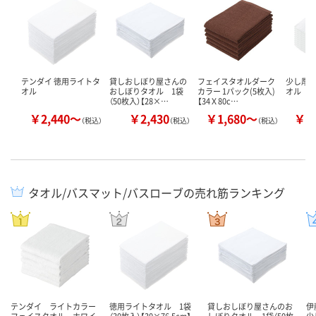
テンダイ 徳用ライトタ
貸しおしぼり屋さんの
フェイスタオルダーク
少し厚
オル
おしぼりタオル 1袋
カラー 1パック(5枚入)
オル
（50枚入）【28×…
【34Ｘ80c…
￥2,440～
￥2,430
￥1,680～
￥1
（税込）
（税込）
（税込）
タオル/バスマット/バスローブの売れ筋ランキング
テンダイ ライトカラー
徳用ライトタオル 1袋
貸しおしぼり屋さんのお
伊
フェイスタオル ホワイ
（30枚入）【30×76.5cm】
しぼりタオル 1袋（50枚
少