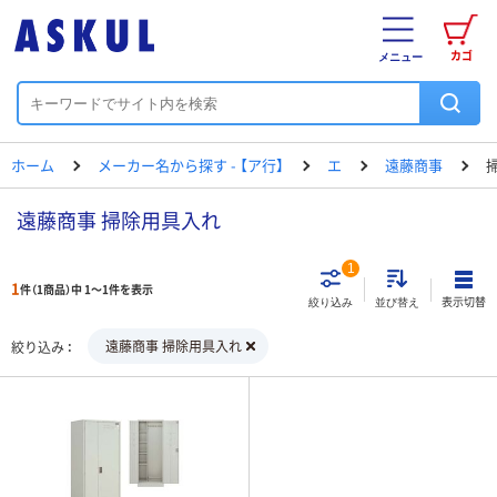
カゴ
メニュー
ホーム
メーカー名から探す - 【ア行】
エ
遠藤商事
遠藤商事 掃除用具入れ
1
1
件（1商品）中 1～1件を表示
表示切替
絞り込み
並び替え
遠藤商事 掃除用具入れ
絞り込み