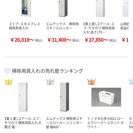
ストア・エキスプレス
エムテックス 掃除用
【車上渡し】アール・エ
山崎産業
掃除用具入れ
スチールロッカー
フ・ヤマカワ 掃除用具
用品収
入れ 高さ179…
￥26,018～
￥31,400～
￥27,850～
￥13
（税込）
（税込）
（税込）
掃除用具入れの売れ筋ランキング
【車上渡し】アール・エフ・
エムテックス 掃除用スチ
イノマタ化学 #3021 ロー
ネ
ヤマカワ 掃除用具入れ 片
ールロッカー シリンダー
ルクリーナースタンド ホ
入
開き 幅…
錠 幅400…
ワイト…
9