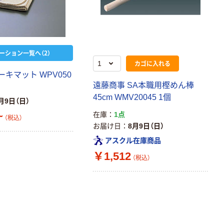
スクル スマート
￥328~
（税込）
コンパクト ビ
ビッド PEFC認
証
本気プライス
トイレットペー
ーション一覧へ（2）
パー ダブル60
カゴに入れる
ｍ 再生紙
ーキマット WPV050
100% 6ロール
￥460~
（税込）
遠藤商事 SA本職用樫めん棒
リサイクル100
45cm WMV20045 1個
芯あり FSC認
月9日（日）
証
~
在庫
1点
（税込）
お届け日
8月9日（日）
アスクル在庫商品
￥1,512
（税込）