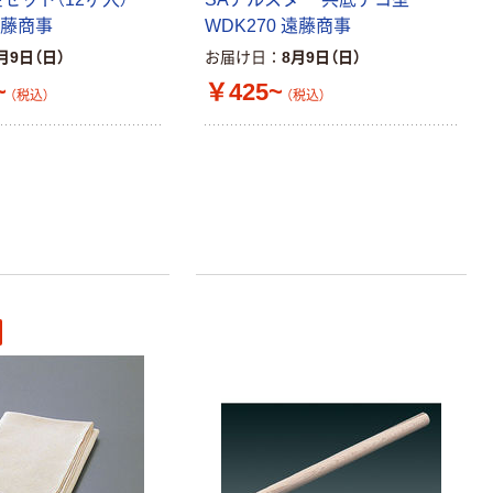
￥458~
￥149~
（税込）
（税込）
100μ（ミクロン）
遠藤商事
WDK270 遠藤商事
月9日（日）
お届け日
8月9日（日）
オリジナル
~
￥425~
アスクル プラス
（税込）
（税込）
チックグローブ
粉なし（パウダ
ーフリー）
￥398~
（税込）
本気プライス
アスクル クリア
ーホルダー A4
スタンダード
￥126~
（税込）
本気プライス
ティッシュペー
パー ボックス
150組 5箱入 ア