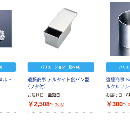
）
バリエーション一覧へ（4）
バリエ
タルト
遠藤商事 アルタイト食パン型
遠藤商事 S
（フタ付）
ルクルリン
お届け日
最短日
お届け日
8
￥2,508~
￥300~
（税込）
（