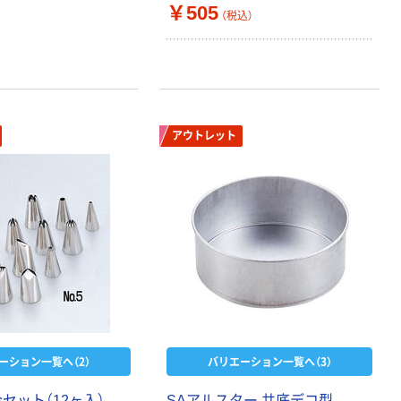
￥505
（税込）
アウトレット
オリジナル
オリジナル
アスクルオリジ
コピー用紙 ア
ナル ラミネー
スクル マルチ
ーション一覧へ（2）
バリエーション一覧へ（3）
トフィルム A4
ペーパー スーパ
サイズ
ーホワイト+
金セット（12ヶ入）
SAアルスター 共底デコ型