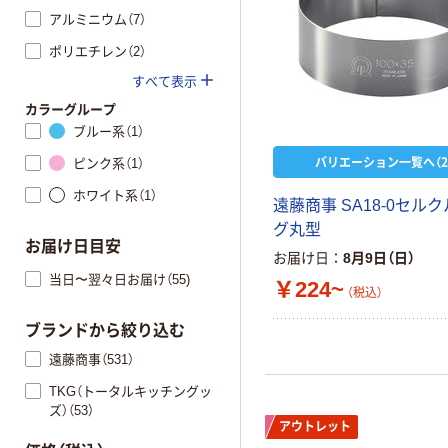
アルミニウム（7）
ポリエチレン（2）
すべて表示
カラーグループ
ブルー系（1）
バリエーション一覧へ（2
ピンク系（1）
ホワイト系（1）
遠藤商事 SA18-0セル
グ丸型
お届け日目安
お届け日
8月9日（日）
当日〜翌々日お届け（55)
￥224~
（税込）
ブランドから絞り込む
遠藤商事（531）
TKG（トータルキッチングッ
ズ）（53）
アウトレット