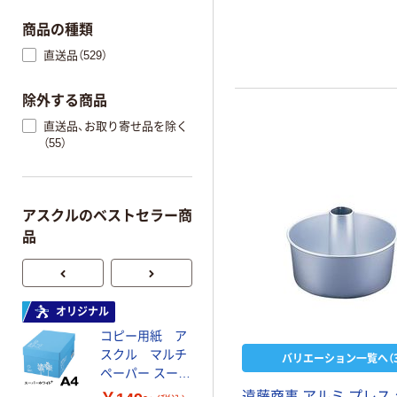
商品の種類
直送品（529）
除外する商品
直送品、お取り寄せ品を除く
（55）
アスクルのベストセラー商
品
オリジナル
本気プライス
コピー用紙 ア
ペーパータオル
スクル マルチ
中判 再生紙
バリエーション一覧へ（3
ペーパー スーパ
100％ 200枚
ーホワイト+
FSC認証 シング
遠藤商事 アルミ プレス