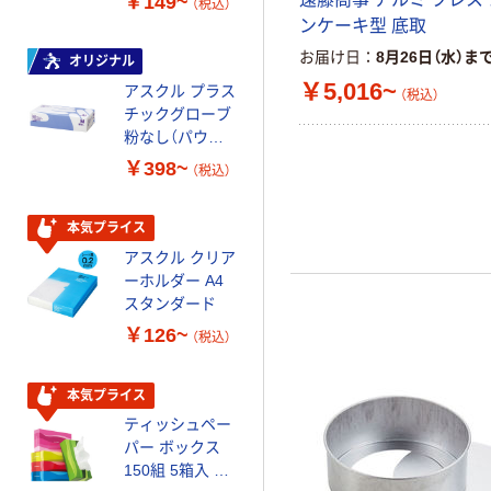
￥149~
￥149~
（税込）
（税込）
ル 大王製紙共同
ンケーキ型 底取
企画 オリジナル
お届け日
8月26日（水）ま
オリジナル
オリジナル
￥5,016~
アスクル プラス
コピー用紙 マ
（税込）
チックグローブ
ルチペーパー
粉なし（パウダ
スーパーエコノ
ーフリー）
ミー+
￥398~
￥149~
（税込）
（税込）
本気プライス
本気プライス
アスクル クリア
アスクル 耳にや
ーホルダー A4
さしい やわらか
スタンダード
いマスク
￥126~
￥458~
（税込）
（税込）
本気プライス
期間限定価格
ティッシュペー
アスクル プラ
パー ボックス
スチックグロー
150組 5箱入 ア
ブ 薄手 粉な