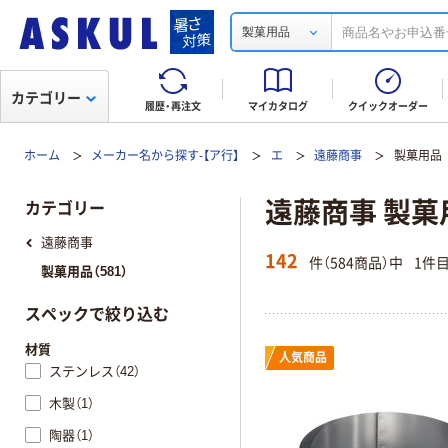
製菓用品
カテゴリー
履歴・再注文
マイカタログ
クイックオーダー
ホーム
メーカー名から探す-【ア行】
エ
遠藤商事
製菓用品
遠藤商事 製菓
カテゴリー
遠藤商事
142
件（584商品）中
1件
製菓用品（581）
スペックで絞り込む
材質
人気商品
ステンレス（42）
木製（1）
陶器（1）