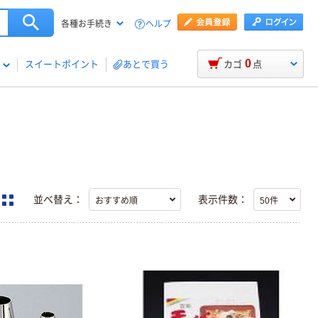
ヘルプ
各種お手続き
0
スイートポイント
あとで買う
カゴ
点
並べ替え：
表示件数：