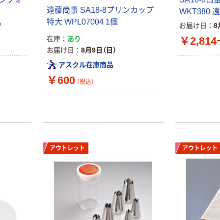
￥470~
￥698~
（税込）
（税込）
リサイクル100
ト 粉なし（パ
遠藤商事 SA18-8プリンカップ
WKT380 
芯あり FSC認
ウダーフリー）
特大 WPL07004 1個
で
お届け日
8
証
人気商品
オリジナル
￥2,814
在庫
あり
サントリー 天然
【アスクル限定】
お届け日
8月9日（日）
水 ミネラルウォ
ファーストレイ
ーター ペットボ
ト ニトリルグ
アスクル在庫商品
トル
ローブ ブル
￥686~
￥698~
（税込）
（税込）
￥600
ー 粉なし（パ
（税込）
ウダーフリー）
本気プライス
本気プライス
ファーストレイ
ペーパータオル
ト ホワイト紙コ
小判・シングル
ップ
再生紙 200枚
FSC認証紙 アス
アウトレット
アウトレット
￥374~
￥143~
（税込）
（税込）
クルオリジナル
本気プライス
本気プライス
蛍光オプテック
ティッシュペー
ス1(アスクル限
パー ボックス
定モデル) 蛍光
モカ 200組 5個