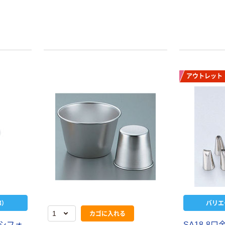
アウトレット
本気プライス
オリジナル
トイレットペー
【アスクル限定】
パー シングル
ファーストレイ
）
バリエ
120ｍ 再生紙
ト ニトリルグ
カゴに入れる
100% 6ロール
ローブ ホワイ
 シフォ
SA18-8口