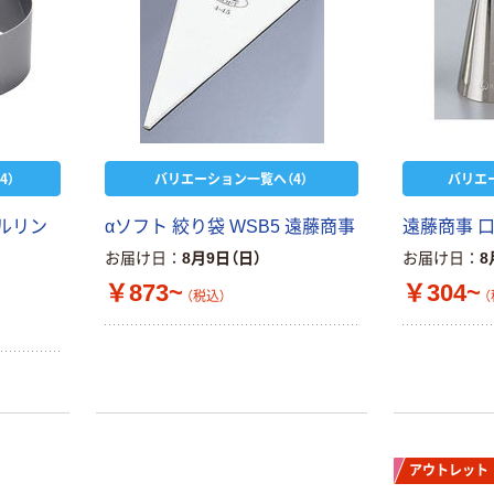
4）
バリエーション一覧へ（4）
バリエ
クルリン
αソフト 絞り袋 WSB5 遠藤商事
遠藤商事 口金
お届け日
8月9日（日）
お届け日
8
￥873~
￥304~
（税込）
（
アウトレット