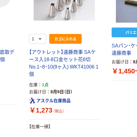
ペン ゼブラ
アスクル オリジ
￥52~
￥428~
（税込）
（税込）
ナルティッシュ
PEFC認証
オリジナル
本気プライス
スズラン 酒精綿
アスクル トイ
バリエ
G バルクタイプ
レのおそうじシ
カゴに入れる
指定医薬部外品
ート 大王製紙
SAパン・ケ
共同企画 トイ
￥140~
￥330~
（税込）
（税込）
 底取デ
【アウトレット】遠藤商事 SAケ
遠藤商事
レクリーナー
1個
ース入18-8口金セット花6切
トイレシート
お届け日
8
オリジナル
No.1~8・10(9ヶ入) WKT41006 1
￥1,450
個
在庫
1点
お届け日
8月9日（日）
アスクル在庫商品
￥1,273
（税込）
【在庫一掃】