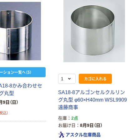
ーション一覧へ（5）
カゴに入れる
A18-8かみ合わせセ
SA18-8アルゴンセルクルリン
グ丸型
グ丸型 φ60×H40mm WSL9909
月9日（日）
遠藤商事
税込）
在庫
2点
お届け日
8月9日（日）
アスクル在庫商品