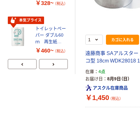
スクル スマート
し（パウダーフ
￥328~
￥298~
（税込）
（税込）
コンパクト ビ
リー）
ビッド PEFC認
証
本気プライス
本気プライス
トイレットペー
嬬恋銘水 ナチュ
パー ダブル60
ラルミネラルウ
カゴに入れる
ｍ 再生紙
ォーター 500ml
100% 6ロール
キャップシール
￥460~
￥1,037~
（税込）
遠藤商事 SAアルスター
リサイクル100
付き／2Lラベル
（税込）
コ型 18cm WDK28018 
芯あり FSC認
レス 10本
証
在庫
4点
お届け日
8月9日（日）
アスクル在庫商品
￥1,450
（税込）