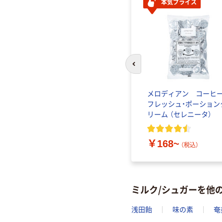
人気商品
本気プライス
前のスライドへ
ばら印
ドトールコーヒー クリ
メロディアン コーヒ
1kg）
ーミングパウダー 1kg
フレッシュ・ポーション
リーム （セレニータ）
2
)
￥1,180~
（税込）
￥168~
（税込）
ミルク/シュガーを他
浅田飴
味の素
奄