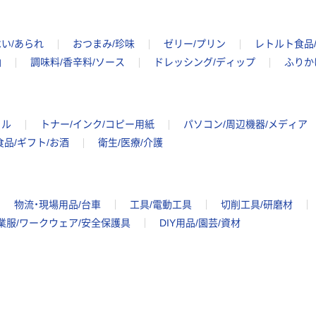
い/あられ
おつまみ/珍味
ゼリー/プリン
レトルト食品
油
調味料/香辛料/ソース
ドレッシング/ディップ
ふりか
イル
トナー/インク/コピー用紙
パソコン/周辺機器/メディア
食品/ギフト/お酒
衛生/医療/介護
物流・現場用品/台車
工具/電動工具
切削工具/研磨材
業服/ワークウェア/安全保護具
DIY用品/園芸/資材