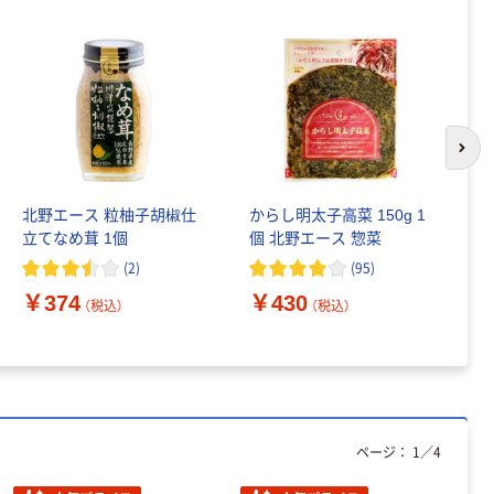
次の
北野エース 粒柚子胡椒仕
からし明太子高菜 150g 1
【
立てなめ茸 1個
個 北野エース 惣菜
モ
(
2
)
(
95
)
￥374
￥430
￥
（税込）
（税込）
ページ：
1
／
4