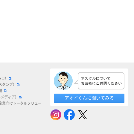
ハコ）
スタンプ）
場
bメディア）
アオイくんに聞いてみる
企業向けトータルソリュー