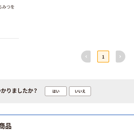
ちみつを
前へ
次へ
1
つかりましたか？
はい
いいえ
商品