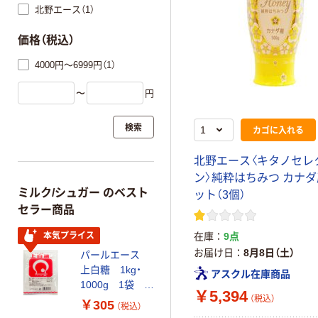
北野エース（1）
価格（税込）
4000円～6999円（1）
〜
円
検索
カゴに入れる
北野エース〈キタノセレ
ン〉純粋はちみつ カナダ
ミルク/シュガー のベスト
ット（3個）
セラー商品
本気プライス
在庫
9点
お届け日
8月8日（土）
パールエース
上白糖 1kg・
アスクル在庫商品
1000g 1袋 白
￥5,394
砂糖 砂糖
（税込）
￥305
（税込）