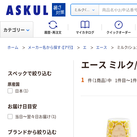
...
ミルク/
カテゴリー
履歴・再注文
マイカタログ
クイックオーダー
ホーム
メーカー名から探す-【ア行】
エ
エース
ミルク/シュ
エース ミルク
スペックで絞り込む
1
件（1商品）中
1件目〜1
原産国
日本（1）
お届け日目安
当日〜翌々日お届け（1)
ブランドから絞り込む