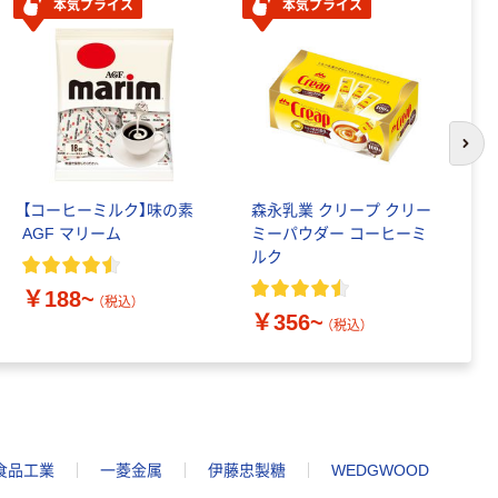
本気プライス
本気プライス
次の
【コーヒーミルク】味の素
森永乳業 クリープ クリー
メ
AGF マリーム
ミーパウダー コーヒーミ
て
ルク
ュ
￥188~
（税込）
￥356~
￥
（税込）
食品工業
一菱金属
伊藤忠製糖
WEDGWOOD