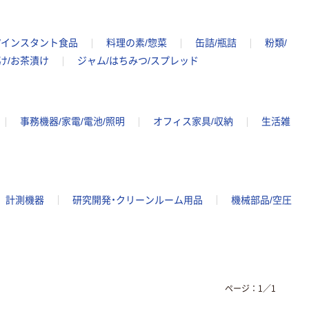
/インスタント食品
料理の素/惣菜
缶詰/瓶詰
粉類/
け/お茶漬け
ジャム/はちみつ/スプレッド
事務機器/家電/電池/照明
オフィス家具/収納
生活雑
計測機器
研究開発・クリーンルーム用品
機械部品/空圧
ページ：
1
／
1