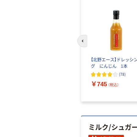
前のスライドへ
子胡椒仕
北野エース 粒柚子胡椒仕
【北野エース】ドレッシ
（2個）
立てなめ茸 1セット（3個）
グ にんじん 1本
(
2
)
(
78
)
￥1,110
￥745
（税込）
（税込）
ミルク/シュガ