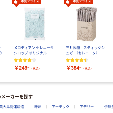
本気プライス
本気プライス
ー
メロディアン セレニータ
三井製糖 スティックシ
ク
シロップ オリジナル
ュガー（セレニータ）
￥248~
￥384~
（税込）
（税込）
のメーカーを探す
美大島開運酒造
味源
アーテック
アデリー
伊那