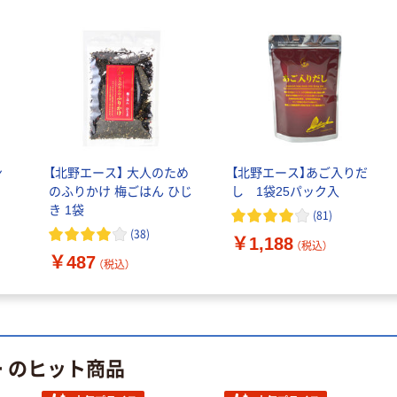
ン
【北野エース】 大人のため
【北野エース】あご入りだ
のふりかけ 梅ごはん ひじ
し 1袋25パック入
き 1袋
(
81
)
(
38
)
￥1,188
（税込）
￥487
（税込）
ー のヒット商品