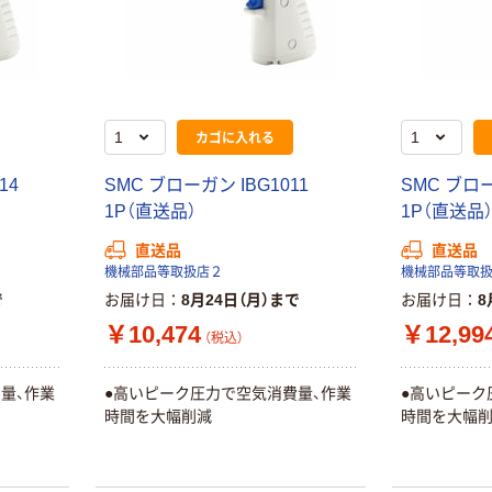
カゴに入れる
14
SMC ブローガン IBG1011
SMC ブロー
1P（直送品）
1P（直送品
直送品
直送品
機械部品等取扱店２
機械部品等取
で
お届け日
8月24日（月）まで
お届け日
8
￥10,474
￥12,99
（税込）
量、作業
●高いピーク圧力で空気消費量、作業
●高いピーク
時間を大幅削減
時間を大幅