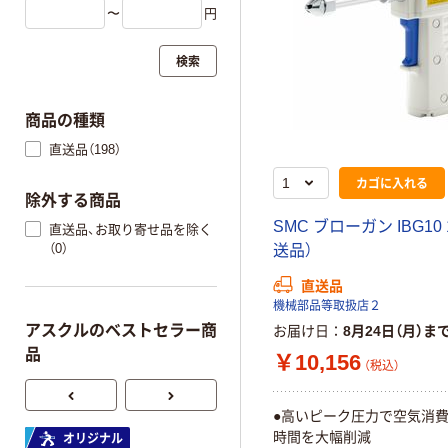
〜
円
検索
商品の種類
直送品（198）
カゴに入れる
除外する商品
SMC ブローガン IBG10 
直送品、お取り寄せ品を除く
（0）
送品）
直送品
機械部品等取扱店２
アスクルのベストセラー商
お届け日
8月24日（月）ま
品
￥10,156
（税込）
●高いピーク圧力で空気消費
時間を大幅削減
オリジナル
オリジナル