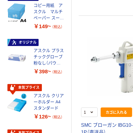
コピー用紙 ア
コピー用紙 マ
スクル マルチ
ルチペーパー
ペーパー スーパ
スーパーエコノ
ーホワイト+
ミー+
￥149~
￥149~
（税込）
（税込）
オリジナル
本気プライス
アスクル プラス
トイレットペー
チックグローブ
パー ダブル60
粉なし（パウダ
ｍ 再生紙
ーフリー）
100% 6ロール
￥398~
￥460~
（税込）
（税込）
リサイクル100
芯あり FSC認
証
本気プライス
本気プライス
アスクル クリア
アスクル 耳にや
ーホルダー A4
さしい やわらか
スタンダード
いマスク
カゴに入れる
￥126~
￥458~
（税込）
（税込）
SMC ブローガン IBG10-
1P（直送品）
本気プライス
本気プライス