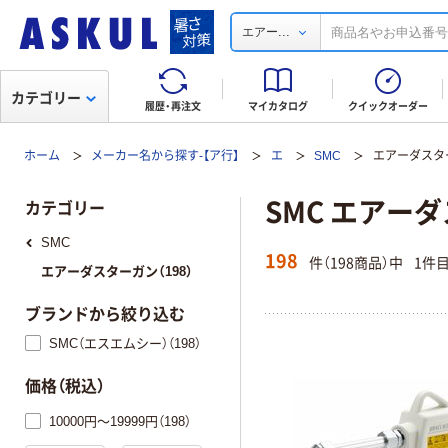
...
エアー
カテゴリー
履歴・再注文
マイカタログ
クイックオーダー
ホーム
メーカー名から探す-【ア行】
エ
SMC
エアーダスタ
SMC エアー
カテゴリー
SMC
198
件（198商品）中
1件
エアーダスターガン（198）
ブランドから絞り込む
SMC（エスエムシー）（198）
価格（税込）
10000円～19999円（198）