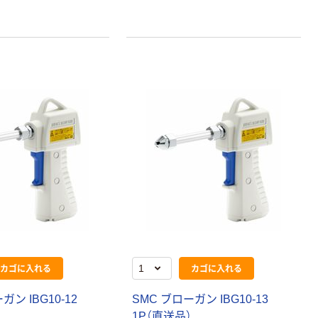
アスクル トイ
コピー用紙 ア
レのおそうじシ
スクル マルチ
ート 大王製紙
ペーパー スーパ
共同企画 トイ
ーホワイト+
￥330~
￥149~
（税込）
（税込）
レクリーナー
トイレシート
オリジナル
本気プライス
オリジナル
【ガムテープ】ア
アスクル プラス
スクル 現場のチ
チックグローブ
カラ 厚さ
粉なし（パウダ
0.22mm 布テー
ーフリー）
￥145~
￥398~
（税込）
（税込）
プ
本気プライス
アスクル クリア
ーホルダー A4
スタンダード
カゴに入れる
カゴに入れる
￥126~
（税込）
ガン IBG10-12
SMC ブローガン IBG10-13
）
1P（直送品）
本気プライス