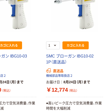
カゴに入れる
カゴに入れる
ガン IBG10-03
SMC ブローガン IBG10-02
）
1P（直送品）
直送品
扱店２
機械部品等取扱店２
月24日（月）まで
お届け日
8月24日（月）まで
0
￥12,774
（税込）
（税込）
圧力で空気消費量、作業
●高いピーク圧力で空気消費量、作業
削減
時間を大幅削減
本気プライス
オリジナル