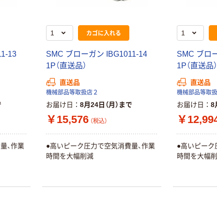
カゴに入れる
1-13
SMC ブローガン IBG1011-14
SMC ブロー
1P（直送品）
1P（直送品
直送品
直送品
機械部品等取扱店２
機械部品等取
で
お届け日
8月24日（月）まで
お届け日
8
￥15,576
￥12,99
（税込）
量、作業
●高いピーク圧力で空気消費量、作業
●高いピーク
時間を大幅削減
時間を大幅