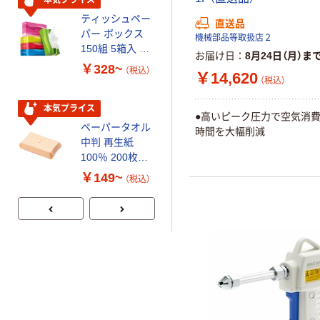
ティッシュペー
トイレットペー
直送品
パー ボックス
パー シングル
機械部品等取扱店２
150組 5箱入 ア
120ｍ 再生紙
お届け日
8月24日（月）ま
スクル スマート
100% 6ロール
￥328~
￥470~
（税込）
（税込）
￥14,620
コンパクト ビ
リサイクル100
（税込）
ビッド PEFC認
芯あり FSC認
証
証
本気プライス
期間限定価格
●高いピーク圧力で空気消費
ペーパータオル
アスクル プラ
時間を大幅削減
中判 再生紙
スチックグロー
100％ 200枚
ブ 薄手 粉な
FSC認証 シング
し（パウダーフ
￥149~
￥298~
（税込）
（税込）
ル 大王製紙共同
リー）
企画 オリジナル