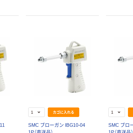
蛍光オプテック
【アスクル限定】
ス1(アスクル限
ファーストレイ
定モデル) 蛍光
ト ニトリルグ
ペン ゼブラ
ローブ ホワイ
￥52~
￥698~
（税込）
（税込）
ト 粉なし（パ
ウダーフリー）
本気プライス
本気プライス
嬬恋銘水 ナチュ
ペーパータオル
ラルミネラルウ
小判・シングル
ォーター 500ml
再生紙 200枚
キャップシール
FSC認証紙 アス
￥1,037~
￥143~
（税込）
付き／2Lラベル
クルオリジナル
（税込）
レス 10本
本気プライス
オリジナル
ティッシュペー
スズラン 酒精綿
パー ボックス
G バルクタイプ
モカ 200組 5個
カゴに入れる
指定医薬部外品
アスクル オリジ
￥428~
（税込）
ナルティッシュ
￥140~
（税込）
11
SMC ブローガン IBG10-04
SMC ブロー
PEFC認証
1P（直送品）
1P（直送品
オリジナル