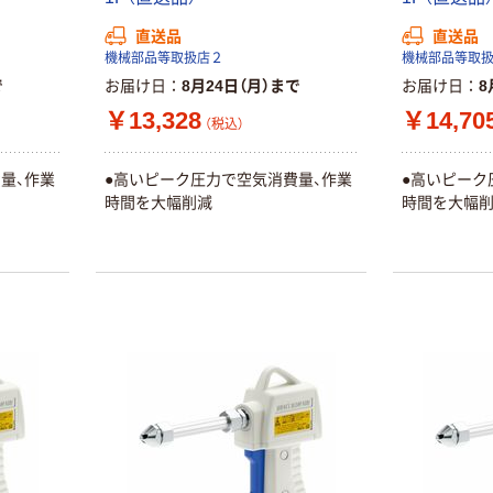
人気商品
【アスクル限定】
直送品
直送品
サントリー 天然
ファーストレイ
機械部品等取扱店２
機械部品等取
水 ミネラルウォ
ト ニトリルグ
で
お届け日
8月24日（月）まで
お届け日
8
ーター ペットボ
ローブ ブル
￥698~
（税込）
￥13,328
￥14,70
トル
ー 粉なし（パ
￥686~
（税込）
（税込）
ウダーフリー）
オリジナル
量、作業
●高いピーク圧力で空気消費量、作業
●高いピーク
本気プライス
アスクル 検査用
時間を大幅削減
時間を大幅
ファーストレイ
ディスポパンツ
ト ホワイト紙コ
￥96~
（税込）
ップ
￥374~
（税込）