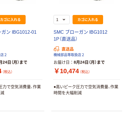
カゴに入れる
カゴに入れる
ガン IBG1012-01
SMC ブローガン IBG1012
）
1P（直送品）
直送品
扱店２
機械部品等取扱店２
月24日（月）まで
お届け日
8月24日（月）まで
4
￥10,474
（税込）
（税込）
圧力で空気消費量、作業
●高いピーク圧力で空気消費量、作業
削減
時間を大幅削減