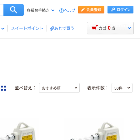
ヘルプ
各種お手続き
0
スイートポイント
あとで買う
カゴ
点
並べ替え：
表示件数：