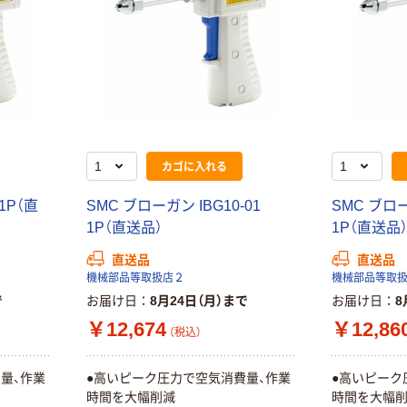
カゴに入れる
1P（直
SMC ブローガン IBG10-01
SMC ブロー
1P（直送品）
1P（直送品
直送品
直送品
機械部品等取扱店２
機械部品等取
で
お届け日
8月24日（月）まで
お届け日
8
￥12,674
￥12,86
（税込）
量、作業
●高いピーク圧力で空気消費量、作業
●高いピーク
時間を大幅削減
時間を大幅
本気プライス
オリジナル