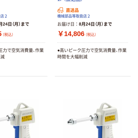
ティッシュペー
直送品
パー ボックス
扱店２
機械部品等取扱店２
150組 5箱入 ア
月24日（月）まで
お届け日
8月24日（月）まで
スクル スマート
￥328~
（税込）
5
￥14,806
コンパクト ビ
（税込）
（税込）
ビッド PEFC認
証
本気プライス
圧力で空気消費量、作業
●高いピーク圧力で空気消費量、作業
ペーパータオル
削減
時間を大幅削減
中判 再生紙
100％ 200枚
FSC認証 シング
￥149~
（税込）
ル 大王製紙共同
企画 オリジナル