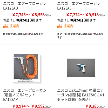
エスコ エアーブローガン
エスコ エアーブローガン
EA123AD
EA123AE
￥7,746
￥8,558
￥7,224
￥9,518
お届け日：
8月24日（月）まで
お届け日：
8月24日（月）まで
直送品
直送品
販売単位違いの商品が
3
商品あります
エアー量・販売単位違いの商品が
7
商品あり
ます
エスコ エアーブローガン
エスコ φ2.0x24mm 軽量エア
（増量ノズル）セット
ーガン(樹脂製) EA123AC-14 1
EA123AM
セット(3個)（直送品）
￥8,974
￥9,592
￥9,285
（税込）