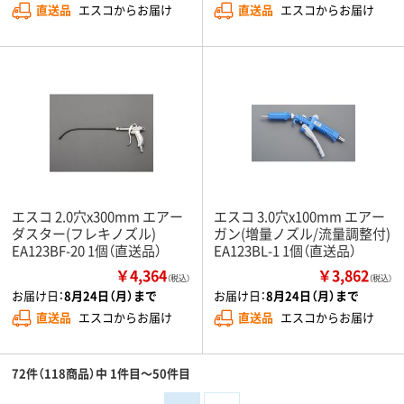
直送品
エスコからお届け
直送品
エスコからお届け
エスコ 2.0穴x300mm エアー
エスコ 3.0穴x100mm エアー
ダスター(フレキノズル)
ガン(増量ノズル/流量調整付)
EA123BF-20 1個（直送品）
EA123BL-1 1個（直送品）
￥4,364
￥3,862
（税込）
（税込）
お届け日：
8月24日（月）まで
お届け日：
8月24日（月）まで
直送品
エスコからお届け
直送品
エスコからお届け
72件（118商品）中 1件目～50件目