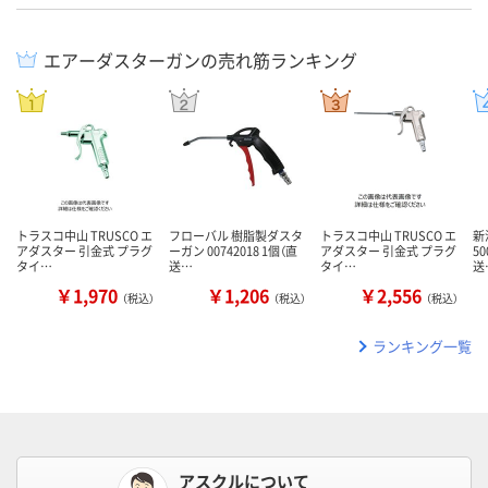
エアーダスターガンの売れ筋ランキング
トラスコ中山 TRUSCO エ
フローバル 樹脂製ダスタ
トラスコ中山 TRUSCO エ
新
アダスター 引金式 プラグ
ーガン 00742018 1個（直
アダスター 引金式 プラグ
50
タイ…
送…
タイ…
送
￥1,970
￥1,206
￥2,556
（税込）
（税込）
（税込）
ランキング一覧
アスクルについて