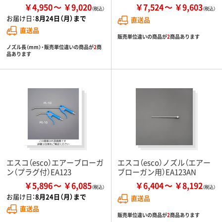
￥4,950
￥9,020
￥7,524
￥9,603
お届け日：
8月24日（月）まで
直送品
直送品
販売単位違いの商品が
2
商品あります
ノズル長（mm）・販売単位違いの商品が
2
商
品あります
エスコ（esco）エアーブローガ
エスコ（esco）ノズル（エアー
ン（プラグ付）EA123
ブローガン用）EA123AN
￥5,896
￥6,085
￥6,404
￥8,192
お届け日：
8月24日（月）まで
直送品
直送品
販売単位違いの商品が
2
商品あります