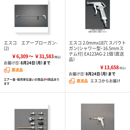
エスコ エアーブローガン-
エスコ 2.0mmx18穴 スパウト
(2)
ガン(シャワー型・16.5mmス
テム付) EA123AG-2 1個（直送
￥6,309
￥31,583
品）
お届け日：
8月24日（月）まで
￥13,658
（税込）
直送品
お届け日：
8月24日（月）まで
エアー量・販売単位違いの商品が
4
商品あり
直送品
エスコからお届け
ます