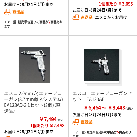
1個あたり ￥3,095
お届け日：
8月24日（月）まで
お届け日：
8月24日（月）まで
直送品
直送品
エスコからお届け
エアー量・販売単位違いの商品が
2
商品あり
ます
エスコ 2.0mm穴 エアーブロ
エスコ エアーブローガンセ
ーガン(8.7mm雌ネジステム)
ット EA123AE
EA123AD-3 1セット(3個)（直
￥6,464
￥8,448
送品）
お届け日：
8月24日（月）まで
￥7,494
（税込）
直送品
1個あたり ￥2,498
お届け日：
8月24日（月）まで
エアー量・販売単位違いの商品が
5
商品あり
ます