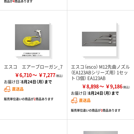
商品が
4
商品あります
エスコ エアーブローガン_7
エスコ（esco） M12先曲ノズル
（EA123ABシリーズ用） 1セッ
￥6,710
￥7,277
ト（3個） EA123AB
お届け日：
8月24日（月）まで
￥8,898
￥9,186
直送品
お届け日：
8月24日（月）まで
販売単位違いの商品が
2
商品あります
直送品
販売単位違いの商品が
3
商品あります