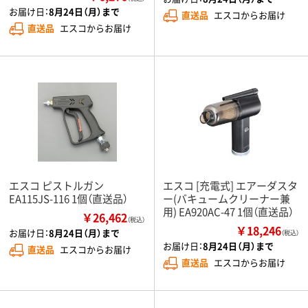
お届け日：
8月24日（月）まで
直送品
エスコからお届け
直送品
エスコからお届け
エスコ ピストルガン
エスコ [充電式] エアーダスタ
EA115JS-116 1個（直送品）
ー(バキュームクリーナー兼
用) EA920AC-47 1個（直送品）
￥26,462
（税込）
￥18,246
お届け日：
8月24日（月）まで
（税込）
お届け日：
8月24日（月）まで
直送品
エスコからお届け
直送品
エスコからお届け