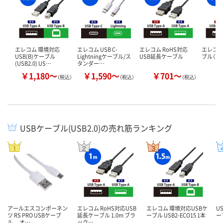
エレコム 環境対応
エレコム USB C-
エレコム RoHS対応
エレコム
USB(B)ケーブル
Lightningケーブル/ス
USB延長ケーブル
ブル（US
(USB2.0) US…
タンダー…
￥1,180～
￥1,590～
￥701～
￥
（税込）
（税込）
（税込）
USBケーブル(USB2.0)の売れ筋ランキング
アールエスコンポーネン
エレコム RoHS対応USB
エレコム 環境対応USBケ
U
ツ RS PRO USBケーブ
延長ケーブル 1.0m ブラ
ーブル USB2-ECO15 1本
ー
ル， オ…
ック…