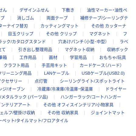
せん
デザインふせん
下敷き
油性マーカー・油性ペ
ープ
消しゴム
両面テープ
補修テープ/シーリングテ
ターナイフ替刃
カッティングマット
その他 カッターナ
目玉クリップ
その他 クリップ
マグネット
フ
ラック/カタログスタンド
穴あけパンチ（小型･中型）
ラベ
立て
引き出し整理用品
マグネット収納
収納ボック
筆箱
工作用品
画材
学習用品
おもちゃ/玩具
クラフト用品
手芸用キット
カードケース（ハード）
クリーニング用品
LANケーブル
USBケーブル(USB2.0)
アクセサリー
点灯管
シーリングライト/スポットライト
ンジ/オーブン
冷蔵庫/冷凍庫/冷温庫・保温庫
ドライヤー
メタルラック (パーツ品)
ハンガーラック/コートハンガー
インテリアアート
その他 オフィスインテリア/小物家具
ェルフ/壁掛け収納
その他 収納家具
ジョイントマット
ーペット/タイルマット/フロアタイル