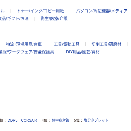
イル
トナー/インク/コピー用紙
パソコン/周辺機器/メディア
食品/ギフト/お酒
衛生/医療/介護
物流・現場用品/台車
工具/電動工具
切削工具/研磨材
業服/ワークウェア/安全保護具
DIY用品/園芸/資材
3位
DDR5 CORSAIR
4位
熱中症対策
5位
塩分タブレット