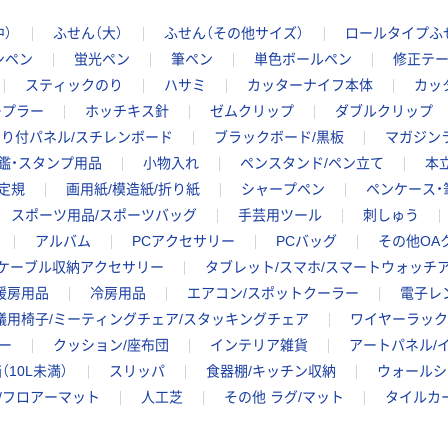
中）
ふせん（大）
ふせん（その他サイズ）
ロールタイプふ
ンペン
蛍光ペン
筆ペン
単色ボールペン
修正テ
スティックのり
ハサミ
カッターナイフ本体
カッ
ープラー
ホッチキス針
ゼムクリップ
ダブルクリップ
のり付パネル/スチレンボード
ブラックボード/黒板
マガジン
鑑・スタンプ用品
小物入れ
ペンスタンド/ペン立て
本
定規
画用紙/模造紙/折り紙
シャープペン
ペンケース・
スポーツ用品/スポーツバッグ
手芸用ツール
刺しゅう
アルバム
PCアクセサリー
PCバッグ
その他OA
ケーブル収納アクセサリー
タブレット/スマホ/スマートウォッチ
暖房用品
冷房用品
エアコン/スポットクーラー
電子レ
議用椅子/ミーティングチェア/スタッキングチェア
ワイヤーラック/
ー
クッション/座布団
インテリア雑貨
アートパネル/
（10L未満）
スリッパ
食器棚/キッチン収納
ウォールシ
/フロアーマット
人工芝
その他 ラグ/マット
タイルカ