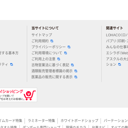
当サイトについて
関連サイト
アスクルについてお気軽にご質問ください
サイトマップ
LOHACO（ロ
ご利用規約
パプリ（印刷・
プライバシーポリシー
みんなの仕事
対する基本方
ご利用環境について
エシラボ（We
ご利用上の注意
アスクルの大
リティ
ション
古物営業法に基づく表記
酒類販売管理者標識の掲示
医薬品の販売に関する表示
イムカード特集
ラミネーター特集
ホワイトボードショップ
パーテーション
タオル特集
ダンボール専門ショップ
現場のチカラ
台車ナビ
すべての働