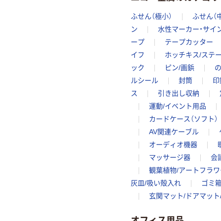
ふせん（極小）
ふせん（
ン
水性マーカー・サイ
ープ
テープカッター
イフ
ホッチキス/ステ
ック
ピン/画鋲
ルシール
封筒
印
ス
引き出し収納
運動/イベント用品
カードケース（ソフト）
AV関連ケーブル
オーディオ機器
マッサージ器
会
観葉植物/アートフラワ
灰皿/吸い殻入れ
ゴミ箱
玄関マット/ドアマット
オフィス用品