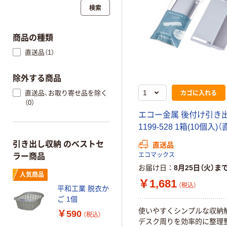
検索
商品の種類
直送品（1）
除外する商品
カゴに入れる
直送品、お取り寄せ品を除く
（0）
エコー金属 後付け引き
1199-528 1箱(10個入)
引き出し収納 のベストセ
直送品
エコマックス
ラー商品
お届け日
8月25日（火）ま
人気商品
￥1,681
（税込）
平和工業 脱衣か
ご 1個
使いやすくシンプルな収納
￥590
（税込）
デスク周りを効率的に整理