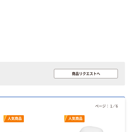
商品リクエストへ
ページ：
1
／
6
人気商品
人気商品