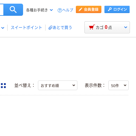
ヘルプ
各種お手続き
0
スイートポイント
あとで買う
カゴ
点
並べ替え：
表示件数：