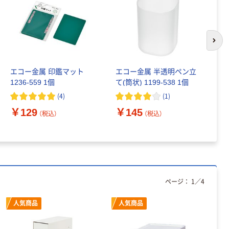
次の
エコー金属 印鑑マット
エコー金属 半透明ペン立
エ
1236-559 1個
て(筒状) 1199-538 1個
￥
(
4
)
(
1
)
￥129
￥145
（税込）
（税込）
ページ：
1
／
4
人気商品
人気商品