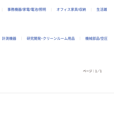
事務機器/家電/電池/照明
オフィス家具/収納
生活雑
計測機器
研究開発・クリーンルーム用品
機械部品/空圧
ページ：
1
／
1