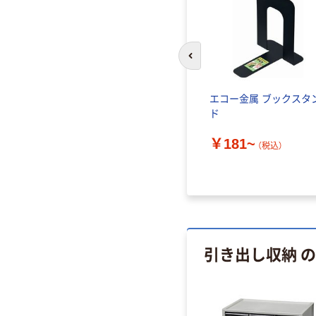
前のスライドへ
パーナイ
エコー金属 マグネットバ
エコー金属 ブックスタ
ー
ド
￥151~
￥181~
（税込）
（税込）
引き出し収納 