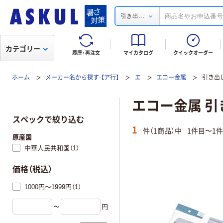
...
引き出
カテゴリー
履歴・再注文
マイカタログ
クイックオーダー
ホーム
メーカー名から探す-【ア行】
エ
エコー金属
引き出
エコー金属 
スペックで絞り込む
1
件（1商品）中
1件目〜1
原産国
中華人民共和国（1）
価格（税込）
1000円～1999円（1）
〜
円