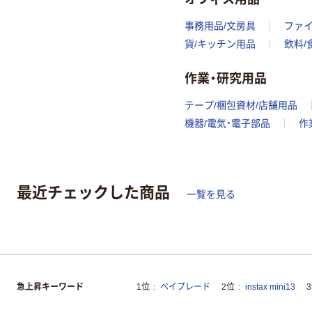
事務用品/文房具
ファ
貨/キッチン用品
飲料/
作業・研究用品
テープ/梱包資材/店舗用品
機器/電気・電子部品
作
最近チェックした商品
一覧を見る
急上昇キーワード
1位
ベイブレード
2位
instax mini13