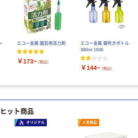
ン
エコー金属 園芸用活力剤
エコー金属 霧吹きボトル
380ml 1506
￥173~
（税込）
￥144~
（税込）
のヒット商品
オリジナル
人気商品