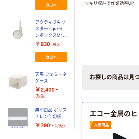
ッキリ収納で作業効率UP！
カゴへ
アクティブキャ
スター squ+イ
ンボックスM・L
用 1セット（4個
￥930
（税込）
入） ACS-30 サ
ンカ
カゴへ
天馬 フェミーネ
お探しの商品は見
ケース
￥2,400~
（税込）
無印良品 ポリス
エコー金属のヒ
チレン仕切板
￥790~
人気商品
（税込）