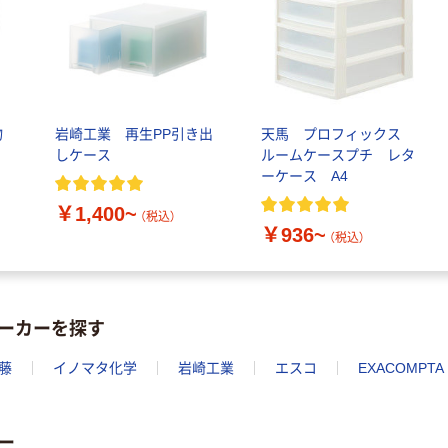
物
岩崎工業 再生PP引き出
天馬 プロフィックス
しケース
ルームケースプチ レタ
ーケース A4
￥1,400~
（税込）
￥936~
（税込）
ーカーを探す
藤
イノマタ化学
岩崎工業
エスコ
EXACOMPTA
ー