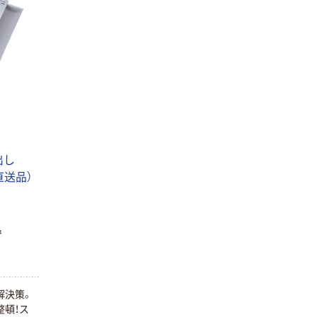
出し
（直送品）
で
解決策。
整頓！ス