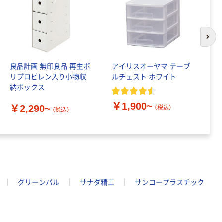
次の
良品計画 無印良品 再生ポ
アイリスオーヤマ テーブ
無
リプロピレン入り小物収
ルチェスト ホワイト
収
納ボックス
￥1,900~
￥
￥2,290~
（税込）
（税込）
グリーンパル
サナダ精工
サンコープラスチック