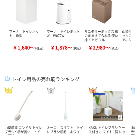
マーナ トイレポッ
マーナ トイレポット
サニタリーボックス 箱
山崎産業
ト 角型
W W072W
のまま捨てられる 使い
ックス ST
捨て ヒビフル …
35L-S…
￥1,640～
￥1,878～
￥2,980～
￥
（税込）
（税込）
（税込）
トイレ用品の売れ筋ランキング
山崎産業 コンドル トイレ
オーエ スリフト トイ
KAKU トイレブラシ ケー
山
ブラシK 柄が長い トイ
レブラシ植毛 ホワイ
ス付き ホワイト 1個 レッ
ラ