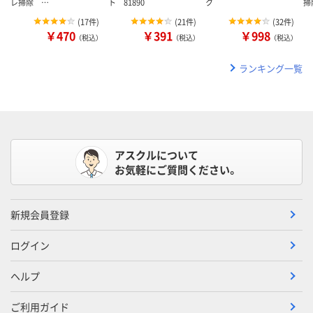
レ掃除 …
ト 81890
ク
掃
(
17件
)
(
21件
)
(
32件
)
￥470
￥391
￥998
（税込）
（税込）
（税込）
ランキング一覧
アスクルについて
お気軽にご質問ください。
新規会員登録
ログイン
ヘルプ
ご利用ガイド