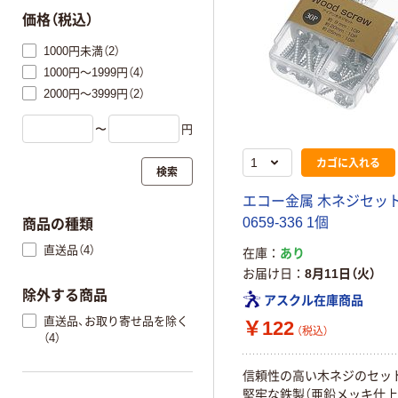
価格（税込）
1000円未満（2）
1000円～1999円（4）
2000円～3999円（2）
〜
円
カゴに入れる
検索
エコー金属 木ネジセット 
0659-336 1個
商品の種類
直送品（4）
在庫
あり
お届け日
8月11日（火）
除外する商品
アスクル在庫商品
直送品、お取り寄せ品を除く
￥122
（税込）
（4）
信頼性の高い木ネジのセッ
堅牢な鉄製（亜鉛メッキ仕上