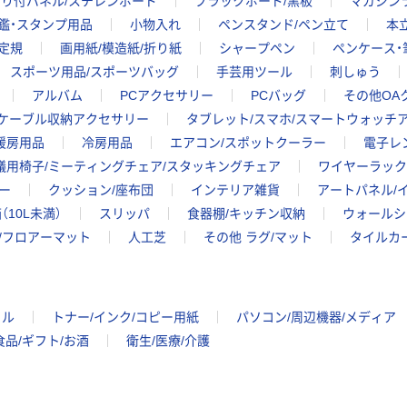
のり付パネル/スチレンボード
ブラックボード/黒板
マガジン
鑑・スタンプ用品
小物入れ
ペンスタンド/ペン立て
本
定規
画用紙/模造紙/折り紙
シャープペン
ペンケース・
スポーツ用品/スポーツバッグ
手芸用ツール
刺しゅう
アルバム
PCアクセサリー
PCバッグ
その他OA
ケーブル収納アクセサリー
タブレット/スマホ/スマートウォッチ
暖房用品
冷房用品
エアコン/スポットクーラー
電子レ
議用椅子/ミーティングチェア/スタッキングチェア
ワイヤーラック/
ー
クッション/座布団
インテリア雑貨
アートパネル/
（10L未満）
スリッパ
食器棚/キッチン収納
ウォールシ
/フロアーマット
人工芝
その他 ラグ/マット
タイルカ
イル
トナー/インク/コピー用紙
パソコン/周辺機器/メディア
食品/ギフト/お酒
衛生/医療/介護