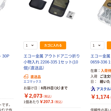
カゴに入れる
30P
エコー金属 アウトドア二つ折り
エコー金属 
小物入れ 2206-335 1セット(10
0659-336
個)（直送品）
在庫
入荷
入荷
ご注文
直送品
日
絡いた
エコマックス
お届け日
8月25日（火）まで
アスクル
￥2,073
￥1,174
（税込）
￥207.3
1個あたり
（税込）
トです。
げ）で作
信頼性の高い