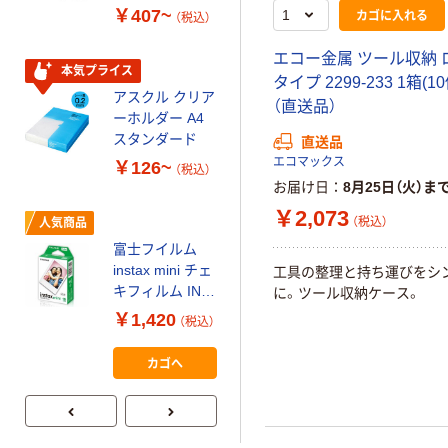
パー ボックス
￥407~
カゴに入れる
（税込）
150組 5箱入 ア
スクル スマート
￥328~
（税込）
エコー金属 ツール収納 
コンパクト ビ
本気プライス
タイプ 2299-233 1箱(1
ビッド PEFC認
アスクル クリア
（直送品）
証
オリジナル
ーホルダー A4
コピー用紙 マ
スタンダード
直送品
ルチペーパー
エコマックス
￥126~
（税込）
スーパーエコノ
お届け日
8月25日（火）ま
ミー+
￥149~
（税込）
￥2,073
（税込）
人気商品
富士フイルム
本気プライス
instax mini チェ
工具の整理と持ち運びをシ
【ガムテープ】ア
キフィルム INS
に。ツール収納ケース。
スクル 現場のチ
MINI JP1 1パッ
￥1,420
（税込）
カラ 厚さ
ク（10枚入り）
0.22mm 布テー
￥145~
（税込）
カゴへ
プ