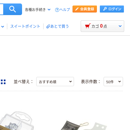
ヘルプ
各種お手続き
0
スイートポイント
あとで買う
カゴ
点
並べ替え：
表示件数：