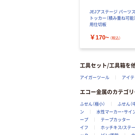
 工具接
エスコ（esco） トートバッ
JEJアステージ パーツ
グ（透明） EA927SF-111～
トッカー（積み重ね可能
EA927SF-114
用仕切板
￥7,890~
￥170~
（税込）
（税込）
工具セット/工具箱を
アイガーツール
アイテ
エコー金属のカテゴリ
ふせん（極小）
ふせん（
ン
水性マーカー・サイ
ープ
テープカッター
イフ
ホッチキス/ステ