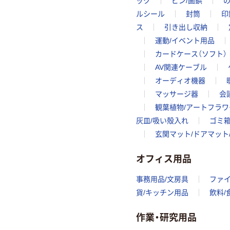
ック
ピン/画鋲
ルシール
封筒
印
ス
引き出し収納
運動/イベント用品
カードケース（ソフト）
AV関連ケーブル
オーディオ機器
マッサージ器
会
観葉植物/アートフラワ
灰皿/吸い殻入れ
ゴミ箱
玄関マット/ドアマット
オフィス用品
事務用品/文房具
ファ
貨/キッチン用品
飲料/
作業・研究用品