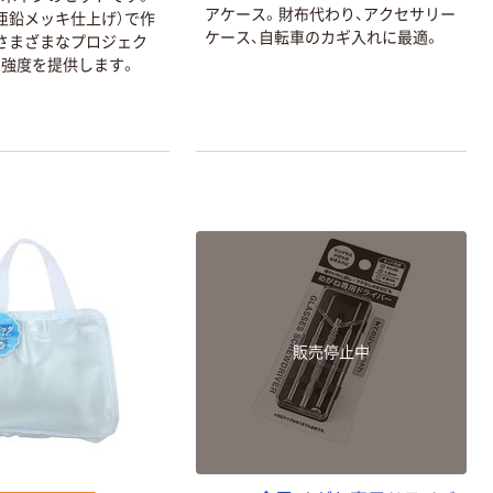
アケース。財布代わり、アクセサリー
亜鉛メッキ仕上げ）で作
ケース、自転車のカギ入れに最適。
さまざまなプロジェク
強度を提供します。
本気プライス
本気プライス
アスクル はたら
キングジム テプ
く ふせん 付箋
ラ TEPRA
75×25mm
PRO【純正】テー
プ 白ラベル
￥377~
￥914~
（税込）
（税込）
12mm幅 （黒文
字）
富士フイルム チ
本気プライス
ェキ専用フィル
ニチバン セロテ
ム INSTAX MINI
ープ 大巻
WW2
￥1,580~
販売停止中
￥124~
（税込）
（税込）
本気プライス
本気プライス
アスクル セロハ
トイレットペー
ンテープ
パー シングル