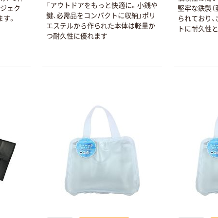
「アウトドアをもっと快適に。小銭や
ロジェク
堅牢な鉄製（
鍵、必需品をコンパクトに収納」ポリ
ます。
られており、
エステルから作られた本体は軽量か
トに耐久性と
つ耐久性に優れます
本気プライス
オリジナル
アスクル はたら
アスクル 「現場
く ふせん
のチカラ」 養生
50×15mm
テープ
￥386~
￥358~
（税込）
（税込）
本気プライス
オリジナル
トイレットペー
サントリー 伊右
パー ダブル60
衛門 「お茶、どう
ｍ 再生紙
ぞ。」 緑茶
100% 6ロール
￥460~
￥528~
（税込）
（税込）
リサイクル100
芯あり FSC認
証
オリジナル
オリジナル
乾電池 単4
アスクル プラス