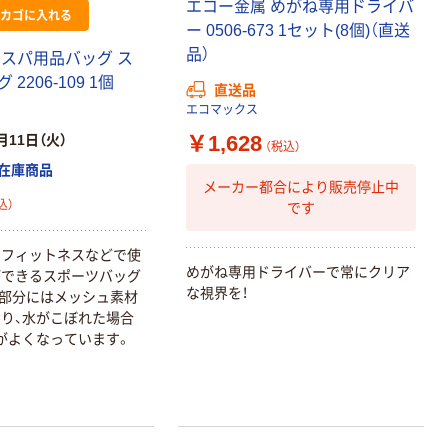
エコー金属 めがね専用ドライバ
120ｍ 再生紙
￥216~
（税込）
カゴに入れる
100% 6ロール
ー 0506-673 1セット(8個)（直送
￥470~
（税込）
リサイクル100
品）
 スパ用品バッグ ス
本気プライス
芯あり FSC認
2206-109 1個
直送品
証
アスクル トイ
エコマックス
レのおそうじシ
ート 大王製紙
￥1,628
月11日（火）
（税込）
共同企画 トイ
￥330~
（税込）
在庫商品
レクリーナー
メーカー都合により販売停止中
トイレシート
込）
です
オリジナル
本気プライス
アスクル フラッ
、フィットネスなどで使
トファイル エコ
めがね専用ドライバーで常にクリア
ができるスポーツバッグ
ノミータイプ
な視界を！
部分にはメッシュ素材
A4タテ(コクヨ
￥115~
り、水がこぼれた場合
（税込）
製造）
がよくなっています。