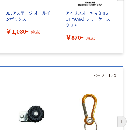
JEJアステージ オールイ
アイリスオーヤマ（IRIS
グ
ンボックス
OHYAMA） フリーケース
ル
クリア
￥1,030~
（税込）
￥
￥870~
（税込）
ページ：
1
／
3
次の