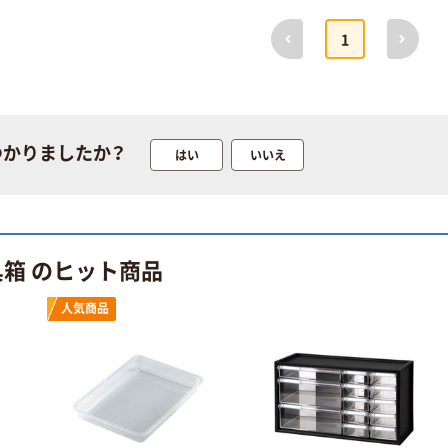
前へ
次へ
1
つかりましたか？
はい
いいえ
具箱 のヒット商品
人気商品