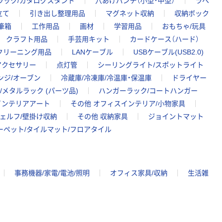
ラック/カタログスタンド
穴あけパンチ（小型･中型）
ラベ
立て
引き出し整理用品
マグネット収納
収納ボック
筆箱
工作用品
画材
学習用品
おもちゃ/玩具
クラフト用品
手芸用キット
カードケース（ハード）
クリーニング用品
LANケーブル
USBケーブル(USB2.0)
アクセサリー
点灯管
シーリングライト/スポットライト
ンジ/オーブン
冷蔵庫/冷凍庫/冷温庫・保温庫
ドライヤー
メタルラック (パーツ品)
ハンガーラック/コートハンガー
インテリアアート
その他 オフィスインテリア/小物家具
ェルフ/壁掛け収納
その他 収納家具
ジョイントマット
ーペット/タイルマット/フロアタイル
事務機器/家電/電池/照明
オフィス家具/収納
生活雑