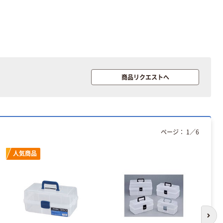
商品リクエストへ
ページ：
1
／
6
人気商品
次の