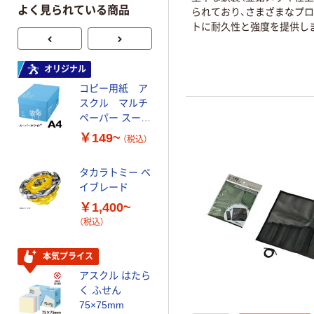
よく見られている商品
られており、さまざまなプ
トに耐久性と強度を提供し
オリジナル
オリジナル
コピー用紙 ア
ゴミ袋 エコノミ
スクル マルチ
ータイプ 乳白半
ペーパー スーパ
透明 高密度タイ
ーホワイト+
プ 詰替用 バイ
￥149~
￥616~
（税込）
（税込）
オマス素材10％
配合
タカラトミー ベ
オリジナル
イブレード
乾電池 単3
￥1,400~
形 アルカリ乾
（税込）
電池 北欧パッ
ケージ アスク
￥140~
（税込）
ルオリジナル
本気プライス
アスクル はたら
本気プライス
く ふせん
ティッシュペー
75×75mm