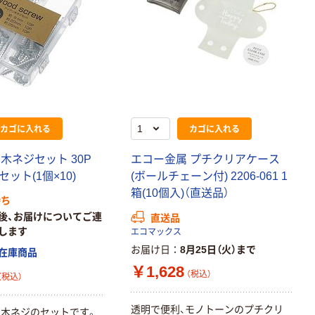
カゴに入れる
カゴに入れる
木ネジセット 30P
エコー金属 プチクリアケース
 1セット(1個×10)
(ボールチェーン付) 2206-061 1
箱(10個入)（直送品）
待ち
後、お届けについてご連
直送品
します
エコマックス
お届け日
8月25日（火）まで
在庫商品
￥1,628
（税込）
（税込）
透明で便利、モノトーンのプチクリ
木ネジのセットです。