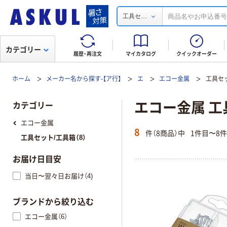
...
工具セ
カテゴリー
履歴・再注文
マイカタログ
クイックオーダー
ホーム
メーカー名から探す-【ア行】
エ
エコー金属
工具セ
エコー金属 工
カテゴリー
エコー金属
8
件（8商品）中
1件目〜8
工具セット/工具箱（8）
お届け日目安
当日〜翌々日お届け（4)
ブランドから絞り込む
エコー金属（6）