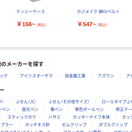
ス
ナンシーケース
カジメイク 綿GIベルト
）
￥156~
￥547~
（税込）
（税込）
他のメーカーを探す
ック
アイリスオーヤマ
旭金属工業
アズワン
ア
ー
中）
ふせん（大）
ふせん（その他サイズ）
ロールタイプふ
ンペン
蛍光ペン
筆ペン
単色ボールペン
修正テ
スティックのり
ハサミ
カッターナイフ本体
カッ
ープラー
ホッチキス針
ゼムクリップ
ダブルクリップ