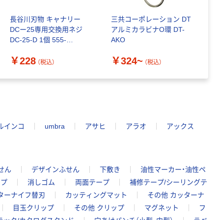
長谷川刃物 キャナリー
三共コーポレーション DT
金
DCー25専用交換用ネジ
アルミカラビナO環 DT-
&
DC-25-D 1個 555-
AKO
個
6423（直送品）
￥228
￥324~
￥
（税込）
（税込）
ルインコ
umbra
アサヒ
アラオ
アックス
せん
デザインふせん
下敷き
油性マーカー・油性ペ
ープ
消しゴム
両面テープ
補修テープ/シーリングテ
ターナイフ替刃
カッティングマット
その他 カッターナ
目玉クリップ
その他 クリップ
マグネット
フ