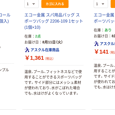
形 アルカリ乾
チックグローブ
カゴに入れる
電池 北欧パッ
粉なし（パウダ
ケージ アスク
ーフリー）
￥140~
￥398~
（税込）
（税込）
ロール
エコー金属 スパ用品バッグ ス
エコー金属
ルオリジナル
0個入)
ポーツバッグ 2206-109 1セット
ポーツバッグ 
富士フイルム
(1個×10)
オリジナル
在庫
あり
instax mini13
アスクルオリジ
お届け日
8
在庫
2点
INS MINI 13
ナル ラミネー
お届け日
8月11日（火）
アスクル
￥12,100~
トフィルム A4
で
アスクル在庫商品
（税込）
￥141
サイズ
￥458~
（税
（税込）
100μ（ミクロン）
￥1,361
（税込）
本気プライス
温泉、プール
本気プライス
大塚製薬工場
ンプル
用すること
温泉、プール、フィットネスなどで使
ペーパータオル
経口補水液 オー
です。サイド
用することができるスポーツバッグ
中判 再生紙
エスワン（OS-1）
が使われてお
です。サイド部分にはメッシュ素材
100％ 200枚
でも、水はけ
￥159~
が使われており、水がこぼれた場合
（税込）
FSC認証 シング
￥149~
（税込）
でも、水はけがよくなっています。
ル 大王製紙共同
企画 オリジナル