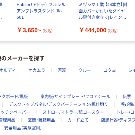
個
台 幅590mm（キ
タ
Habiter（アビテ） フルレル
ミヅシマ工業 【44本立】側
ーボード対応
る
アンブレラスタンド JK-
面カバーが付いたダイヤ
カゴへ
幅）
￥3,046~
-
601
ル鍵付き傘立て[レインス
1
タンドPC-44D] ASK-
（税込）
￥3,650~
￥444,000
オリジナル
rainstandPC-44D 1台（直
（税込）
（税込）
送品）
エコン ダストボ
人気商品
ックス ジョイン
イノマタ化学 ス
ト40L ニーナカ
トックバスケッ
ラー ゴミ箱
他のメーカーを探す
￥1,875~
ト A4
（税込）
￥290~
（税込）
オルディ
オカムラ
河淳
クルー
コクヨ
シ
人気商品
カシオ計算機 ク
ックボード/黒板
案内板/サインプレート/フロアシール
伝票
ォーツ掛け時計
デスクトップパネル/デスクパーテーション/机仕切り
呼び鈴
￥1,510~
キッチンペーパー
ストロー/マドラー/紙コースター
トレー/
（税込）
管理用品
玄関・靴箱用品
カード立て
店舗什器/ディス
安全用品（実験室用）