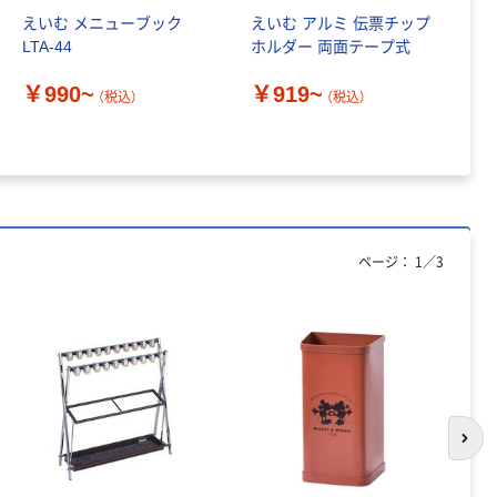
えいむ メニューブック
えいむ アルミ 伝票チップ
え
山田化学 ミニボ
LTA-44
ホルダー 両面テープ式
ダ
トル35ml 3個組
1363 1個（直送
￥990~
￥919~
￥
（税込）
（税込）
品）
￥110
（税込）
カゴへ
人気商品
ページ：
1
／
3
トーカイスクリ
ーン MSパネル
用 補助脚 幅38×
奥行230×高さ
￥2,000~
190mm
（税込）
人気商品
ジョイント人工
次の
芝（若草ユニッ
ト）