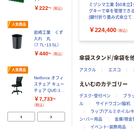
ノミー ランバー
￥5,580~
本立】個
ミヅシマ工業 【60本立】
サポート付 肘無
￥222~
（税込）
（税込）
レインス
グキーで傘を管理でき
し 座面昇降
ダイヤルキ
[鍵付折り畳み式傘立てX
BK/GY
60] ASK-rainstandX-60 
人気商品
人気商品
￥224,400
 1台（直送
台（直送品）
込）
（税込）
岩崎工業 くず
サンワサプラ
入れ 丸
イ エコノミー
（7.7L・13.5L）
メッシュチェ
ア オフィスチ
￥440~
￥6,290~
（税込）
傘袋スタンド/傘袋を
ェア
（税込）
アスクル
エスコ
人気商品
オリジナル
Netforce オフィ
えいむのカテゴリー
リス ペダルペー
スチェア キュー
ルスリム
チェア QUE-1-
45L ニーナカ
デスク・受付ペン
ブラ
AW
￥7,733~
ラー
￥2,300~
ル
サイドワゴン/脇机
（税込）
（税込）
ラップ/アルミホイル/
ン・バー用品
金庫/現金
イベント・装飾用品