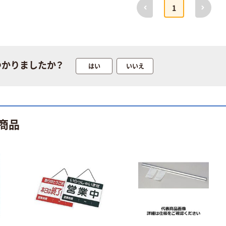
前へ
次へ
1
つかりましたか？
はい
いいえ
商品