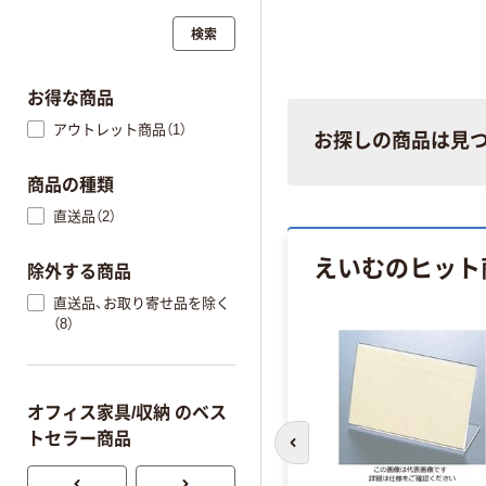
検索
お得な商品
アウトレット商品（1）
お探しの商品は見
商品の種類
直送品（2）
えいむのヒット
除外する商品
直送品、お取り寄せ品を除く
アウトレット
（8）
オフィス家具/収納 のベス
トセラー商品
前のスライドへ