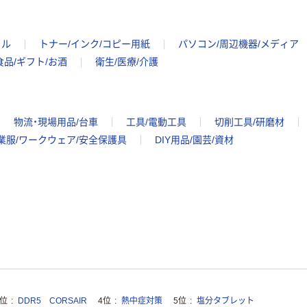
イル
トナー/インク/コピー用紙
パソコン/周辺機器/メディア
食品/ギフト/お酒
衛生/医療/介護
物流・現場用品/台車
工具/電動工具
切削工具/研磨材
業服/ワークウェア/安全保護具
DIY用品/園芸/資材
3位
DDR5 CORSAIR
4位
熱中症対策
5位
塩分タブレット