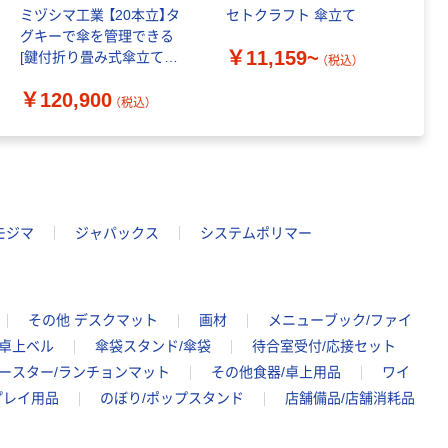
ミヅシマ工業 【20本立】タ
セトクラフト 傘立て
ミ
￥222~
（税込）
グキーで傘を管理できる
面
￥11,159~
[鍵付折り畳み式傘立てX-
ル
（税込）
20] ASK-rainstandX-20 1
タ
人気商品
￥120,900
￥
台（直送品）
ra
（税込）
岩崎工業 くず
送
入れ 丸
（7.7L・13.5L）
￥440~
（税込）
モジマ
ジャパックス
システムポリマー
人気商品
Netforce オフィ
スチェア キュー
チェア QUE-1-
その他 デスクマット
画材
メニューブック/ファイ
AW
￥7,733~
/卓上ベル
傘袋スタンド/傘袋
待合室受付/応接セット
（税込）
コースター/ランチョンマット
その他食器/卓上用品
ワイ
プレイ用品
のぼり/ポップスタンド
店舗備品/店舗消耗品