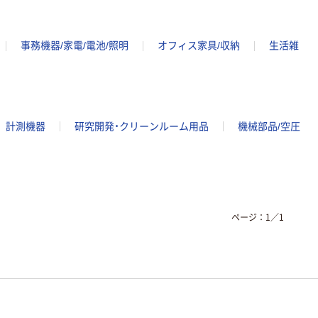
事務機器/家電/電池/照明
オフィス家具/収納
生活雑
計測機器
研究開発・クリーンルーム用品
機械部品/空圧
ページ：
1
／
1