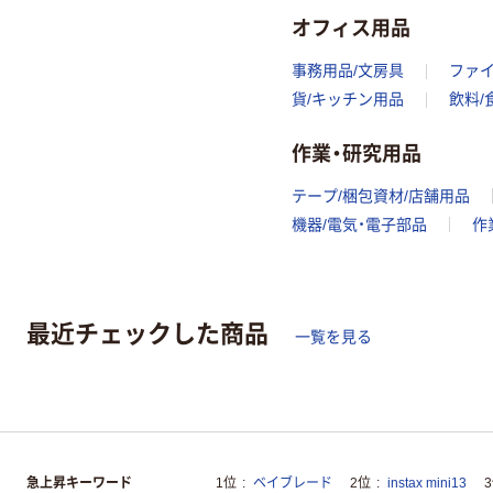
オフィス用品
事務用品/文房具
ファ
貨/キッチン用品
飲料/
作業・研究用品
テープ/梱包資材/店舗用品
機器/電気・電子部品
作
最近チェックした商品
一覧を見る
急上昇キーワード
1位
ベイブレード
2位
instax mini13