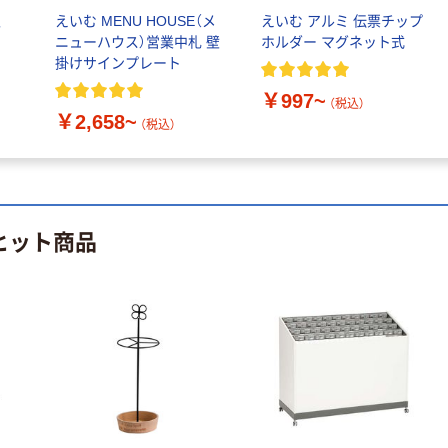
型
えいむ MENU HOUSE（メ
えいむ アルミ 伝票チップ
ニューハウス）営業中札 壁
ホルダー マグネット式
人気商品
人気商品
掛けサインプレート
サナダ精工 A4
リス バイオペー
スタッキングバ
ル グレー
￥997~
（税込）
スケット ブラッ
GGYC
￥2,658~
（税込）
ク L8105 1個
￥210
￥624~
（税込）
（税込）
カゴへ
人気商品
カメヤマ キャン
ヒット商品
ドル パーティー
人気商品
キャンドル
トーカイスクリ
12cmミニスリ
ーン ブラックフ
￥110~
（税込）
ムシルバー巻き
レームパーティ
パステル
ション 安定脚
￥1,830~
人気商品
補助脚
（税込）
キャプテンスタ
ッグ シルバー
本気プライス
コンパクトざぶ
とん M-3336 1
リヒトラブ 机上
￥208
（税込）