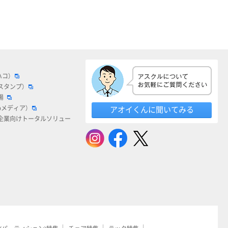
ハコ）
スタンプ）
場
bメディア）
アオイくんに聞いてみる
企業向けトータルソリュー