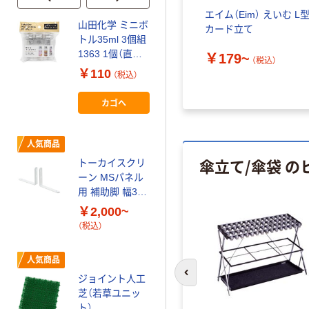
ブック
えいむ レザータッチメニ
エイム（Eim） えいむ L
山田化学 ミニボ
ューブックLB-402（中）
カード立て
人気商品
トル35ml 3個組
カシオ計算機 ア
1363 1個（直送
￥1,650~
￥179~
ナログ時計 電波
）
（税込）
（税込）
品）
￥110
時計 掛け時計
（税込）
￥3,270~
カゴへ
（税込）
人気商品
オリジナル
傘立て/傘袋 の
トーカイスクリ
リス くず入れ
ーン MSパネル
角型13L ニーナ
用 補助脚 幅38×
カラー
奥行230×高さ
￥2,000~
￥420~
（税込）
190mm
（税込）
本気プライス
人気商品
YAMAZEN メッ
ジョイント人工
前のスライドへ
シュチェア オフ
芝（若草ユニッ
ィスチェア エコ
ト）