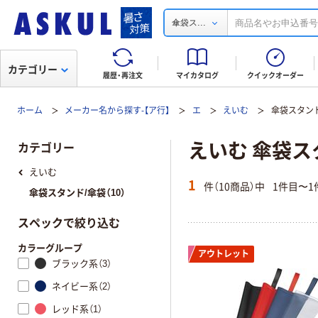
...
傘袋ス
カテゴリー
履歴・再注文
マイカタログ
クイックオーダー
ホーム
メーカー名から探す-【ア行】
エ
えいむ
傘袋スタンド
えいむ 傘袋ス
カテゴリー
えいむ
1
件（10商品）中
1件目〜1
傘袋スタンド/傘袋（10）
スペックで絞り込む
カラーグループ
アウトレット
ブラック系（3）
ネイビー系（2）
レッド系（1）