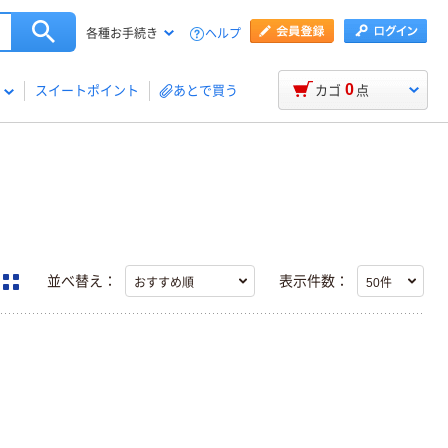
ヘルプ
各種お手続き
0
スイートポイント
あとで買う
カゴ
点
並べ替え：
表示件数：