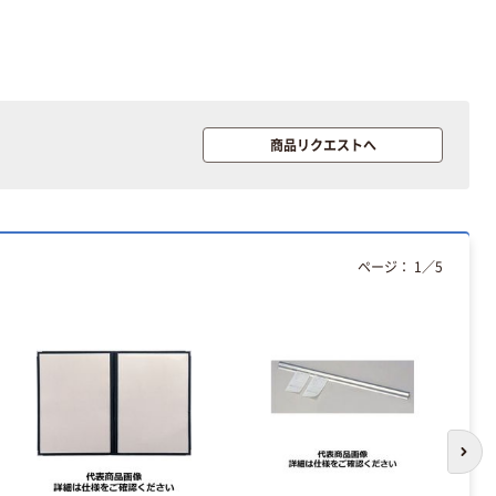
商品リクエストへ
ページ：
1
／
5
次の