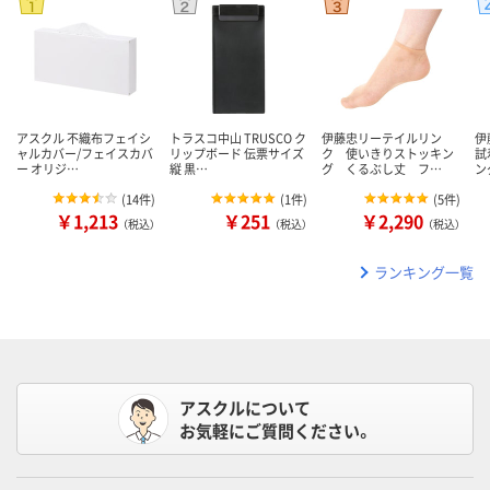
アスクル 不織布フェイシ
トラスコ中山 TRUSCO ク
伊藤忠リーテイルリン
伊
ャルカバー/フェイスカバ
リップボード 伝票サイズ
ク 使いきりストッキン
試
ー オリジ…
縦 黒…
グ くるぶし丈 フ…
ン
(
14件
)
(
1件
)
(
5件
)
￥1,213
￥251
￥2,290
（税込）
（税込）
（税込）
ランキング一覧
アスクルについて
お気軽にご質問ください。