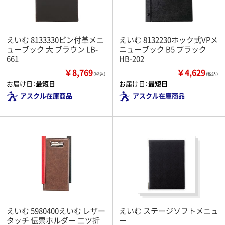
えいむ 8133330ピン付革メニ
えいむ 8132230ホック式VPメ
ューブック 大 ブラウン LB-
ニューブック B5 ブラック
661
HB-202
￥8,769
￥4,629
（税込）
（税込）
お届け日：
最短日
お届け日：
最短日
アスクル在庫商品
アスクル在庫商品
えいむ 5980400えいむ レザー
えいむ ステージソフトメニュ
タッチ 伝票ホルダー 二ツ折
ー