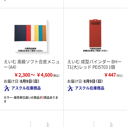
えいむ 高級ソフト合皮メニュ
えいむ 成型バインダー BHー
ー（A4）
71(大)レッド PEI5703 1個
￥2,300
￥4,600
￥447
（税込）
お届け日：
8月9日（日）
お届け日：
8月9日（日）
アスクル在庫商品
アスクル在庫商品
カラー・販売単位違いの商品が
2
商品ありま
す