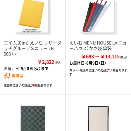
エイム（Eim） えいむ レザータ
えいむ MENU HOUSE（メニュ
ッチグルーブメニュー LB-
ーハウス）かさ袋 傘袋
903 小
￥688
￥13,115
￥2,822
お届け日：
8月9日（日）
（税込）
お届け日：
9月8日（火）まで
カラー・販売単位違いの商品が
10
商品ありま
す
直送品
販売単位違いの商品が
6
商品あります