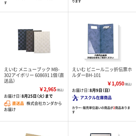
ります
す
えいむ メニューブック MB-
えいむ ビニール二ッ折伝票ホ
302アイボリー 608691 1個（直
ルダーBH-101
送品）
￥1,050
（税込）
￥2,965
お届け日：
8月9日（日）
（税込）
お届け日：
8月25日（火）まで
アスクル在庫商品
直送品
株式会社カンダから
カラー・販売単位違いの商品が
2
商品ありま
お届け
す