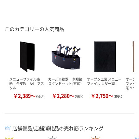
このカテゴリーの人気商品
メニューファイル表
カール事務器 老眼鏡
オープン工業 メニュー
オープン
紙 合皮製 A4 アス
スタンドセット（抗菌）
ファイル レザー調
ファイル
クル
茶 MN-
￥2,389～
￥2,280～
￥2,750～
￥
（税込）
（税込）
（税込）
店舗備品/店舗消耗品の売れ筋ランキング