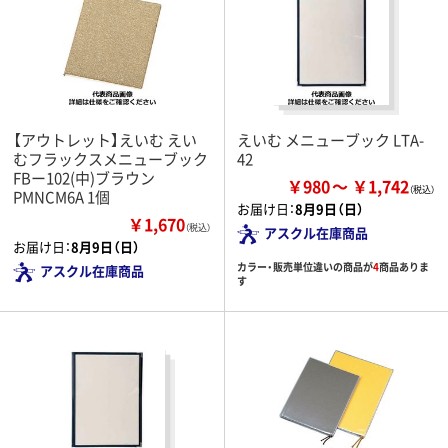
【アウトレット】えいむ えい
えいむ メニューブック LTA-
むフラックスメニューブック
42
FBー102(中)ブラウン
￥980
￥1,742
PMNCM6A 1個
お届け日：
8月9日（日）
￥1,670
（税込）
アスクル在庫商品
お届け日：
8月9日（日）
カラー・販売単位違いの商品が
4
商品ありま
アスクル在庫商品
す