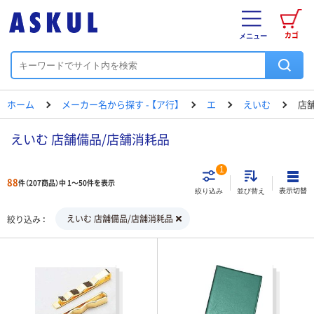
カゴ
メニュー
ホーム
メーカー名から探す - 【ア行】
エ
えいむ
店
えいむ 店舗備品/店舗消耗品
1
88
件（207商品）中 1～50件を表示
表示切替
絞り込み
並び替え
えいむ 店舗備品/店舗消耗品
絞り込み