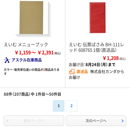
えいむ メニューブック
えいむ 伝票ばさみ BH-111レ
ッド 608765 1個（直送品）
￥1,159
￥2,391
￥1,208
アスクル在庫商品
（税込）
お届け日：
8月24日（月）まで
カラー・販売単位違いの商品が
2
商品ありま
直送品
株式会社カンダから
す
お届け
88件（207商品）中 1件目～50件目
1
2
前のページへ
次のページへ