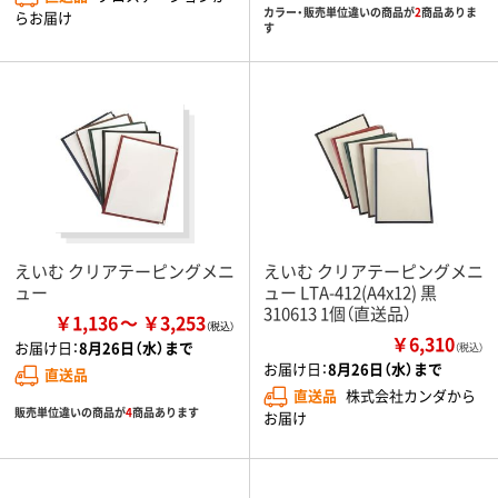
カラー・販売単位違いの商品が
2
商品ありま
らお届け
す
えいむ クリアテーピングメニ
えいむ クリアテーピングメニ
ュー
ュー LTA-412(A4x12) 黒
310613 1個（直送品）
￥1,136
￥3,253
￥6,310
お届け日：
8月26日（水）まで
（税込）
お届け日：
8月26日（水）まで
直送品
直送品
株式会社カンダから
販売単位違いの商品が
4
商品あります
お届け