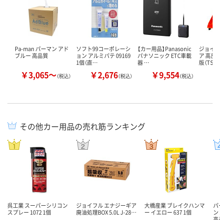
Pa-man パーマン アド
ソフト99コーポレーシ
【カー用品】Panasonic
ジョイフ
ブルー 高品質
ョン アルミパテ 09169
パナソニック ETC車載
ア 高反
1個（直…
器 …
版（TS
￥3,065～
￥2,676
￥9,554
￥
（税込）
（税込）
（税込）
その他カー用品の売れ筋ランキング
呉工業 スーパーシリコン
ジョイフル エナジーギア
大橋産業 ブレイクハンマ
パ
スプレー 1072 1個
廃油処理BOX 5.0L J-28…
ー イエロー 637 1個
ン
高