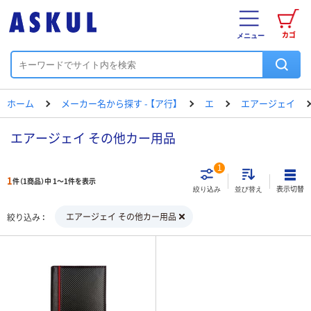
カゴ
メニュー
ホーム
メーカー名から探す - 【ア行】
エ
エアージェイ
エアージェイ その他カー用品
1
1
件（1商品）中 1～1件を表示
表示切替
絞り込み
並び替え
エアージェイ その他カー用品
絞り込み