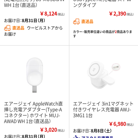
WH 1台（直送品）
ングタイプ
￥8,124
￥2,390
（税込）
（税込）
お届け日：
8月31日（月）
直送品
直送品
ウービルストアから
カラー・販売単位違いの商品が
2
商品ありま
お届け
す
エアージェイ AppleWatch直
エアージェイ 3in1マグネット
挿し充電アダプター(Type-A
付きワイヤレス充電器 AWJ-
コネクター) ホワイト MUJ-
3MG1 1台
AWAD WH 1台（直送品）
￥6,980
（税込）
￥3,020
お届け日：
8月8日（土）
（税込）
お届け日：
8月31日（月）
アスクル在庫商品