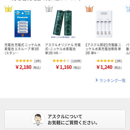
充電池 充電式 ニッケル水
アスクルオリジナル 充電
【アスクル限定】充電器 ニ
パ
素電池 エネループ 単3形
式・ニッケル水素電池
ッケル水素充電池専用 単
番
（スタン…
単3形 HR-…
3形 単4…
ム
(
3件
)
(
109件
)
(
3件
)
￥2,180
￥1,160
￥1,240
（税込）
（税込）
（税込）
ランキング一覧
アスクルについて
お気軽にご質問ください。