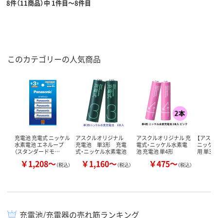
8件（11商品）中 1件目～8件目
このカテゴリーの人気商品
充電池 充電式 ニッケル
アスクルオリジナル
アスクルオリジナル 充
【アスク
水素電池 エネループ
充電池 単3形 充電
電式・ニッケル水素電
ニッケ
（スタンダードモ…
式・ニッケル水素電池
池 充電池 単4形
用 単3形
￥1,208～
￥1,160～
￥475～
￥
（税込）
（税込）
（税込）
充電池/充電器の売れ筋ランキング