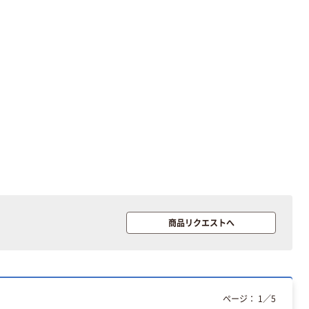
12mm幅 （黒文
字）
富士フイルム チ
本気プライス
ェキ専用フィル
ニチバン セロテ
ム INSTAX MINI
ープ 大巻
WW2
￥1,580~
￥124~
（税込）
（税込）
本気プライス
本気プライス
アスクル セロハ
トイレットペー
ンテープ
パー シングル
120ｍ 再生紙
￥216~
（税込）
100% 6ロール
￥470~
（税込）
リサイクル100
本気プライス
芯あり FSC認
商品リクエストへ
証
アスクル トイ
レのおそうじシ
ート 大王製紙
共同企画 トイ
￥330~
（税込）
レクリーナー
ページ：
1
／
5
トイレシート