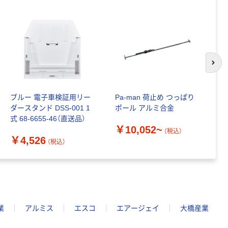
次の
ブルー 電子車検証用リー
Pa-man 荷止め つっぱり
槌
ダースタンド DSS-001 1
ポール アルミ合金
フ
式 68-6655-46（直送品）
簡
￥10,052~
1
（税込）
￥4,526
￥
（税込）
業
アルミス
エスコ
エアージェイ
大橋産業