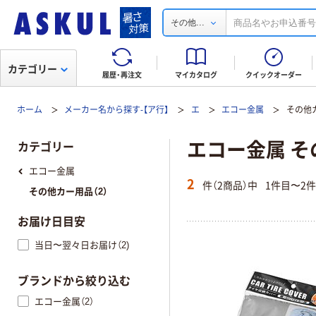
...
その他
カテゴリー
履歴・再注文
マイカタログ
クイックオーダー
ホーム
メーカー名から探す-【ア行】
エ
エコー金属
その他
エコー金属 
カテゴリー
エコー金属
2
件（2商品）中
1件目〜2
その他カー用品（2）
お届け日目安
当日〜翌々日お届け（2)
ブランドから絞り込む
エコー金属（2）