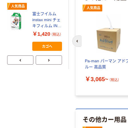
￥149~
（税込）
人気商品
人気商品
富士フイルム
本気プライス
instax mini チェ
【ガムテープ】ア
キフィルム INS
スクル 現場のチ
MINI JP1 1パッ
￥1,420
（税込）
カラ 厚さ
ク（10枚入り）
0.22mm 布テー
前のスライドへ
￥145~
（税込）
カゴへ
プ
Pa-man パーマン アド
ルー 高品質
￥3,065~
（税込）
その他カー用品