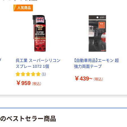
￥458~
（税込）
100μ（ミクロン）
人気商品
本気プライス
本気プライス
大塚製薬工場
ペーパータオル
経口補水液 オー
中判 再生紙
エスワン（OS-1）
100％ 200枚
￥159~
（税込）
FSC認証 シング
￥149~
（税込）
ル 大王製紙共同
企画 オリジナル
ブ
呉工業 スーパーシリコン
【自動車用品】エーモン 超
スプレー 1072 1個
強力両面テープ
(
1
)
￥439~
（税込）
￥959
（税込）
 のベストセラー商品