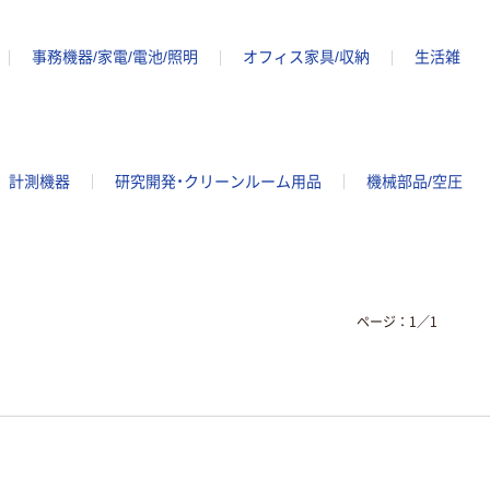
事務機器/家電/電池/照明
オフィス家具/収納
生活雑
計測機器
研究開発・クリーンルーム用品
機械部品/空圧
ページ：
1
／
1