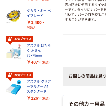
オマス素材10％
汚れ防止に使用するタイヤ
配合
ーです。タイヤにカバーを被
タカラトミー ベ
オリジナル
引いてカバーの口を絞るこ
イブレード
乾電池 単3
することができます。
￥1,400~
形 アルカリ乾
（税込）
電池 北欧パッ
ケージ アスク
￥140~
（税込）
ルオリジナル
本気プライス
アスクル はたら
本気プライス
く ふせん
ティッシュペー
75×75mm
パー ボックス
￥407~
（税込）
150組 5箱入 ア
スクル スマート
￥328~
（税込）
コンパクト ビ
本気プライス
お探しの商品は見
ビッド PEFC認
アスクル クリア
証
オリジナル
ーホルダー A4
コピー用紙 マ
スタンダード
ルチペーパー
￥126~
（税込）
スーパーエコノ
その他カー用品
ミー+