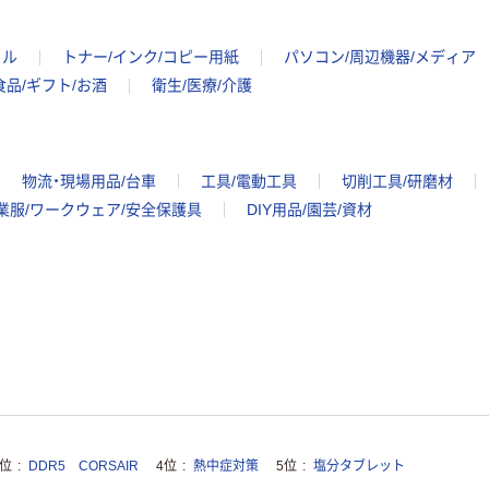
イル
トナー/インク/コピー用紙
パソコン/周辺機器/メディア
食品/ギフト/お酒
衛生/医療/介護
物流・現場用品/台車
工具/電動工具
切削工具/研磨材
業服/ワークウェア/安全保護具
DIY用品/園芸/資材
3位
DDR5 CORSAIR
4位
熱中症対策
5位
塩分タブレット