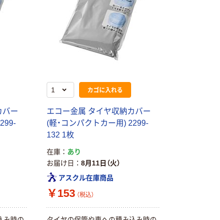
カゴに入れる
カバー
エコー金属 タイヤ収納カバー
99-
(軽・コンパクトカー用) 2299-
132 1枚
在庫
あり
お届け日
8月11日（火）
本気プライス
オリジナル
アスクル在庫商品
アスクル はたら
アスクル 「現場
￥153
く ふせん
のチカラ」 養生
（税込）
50×15mm
テープ
￥386~
￥358~
（税込）
（税込）
込み時の
タイヤの保管や車への積み込み時の