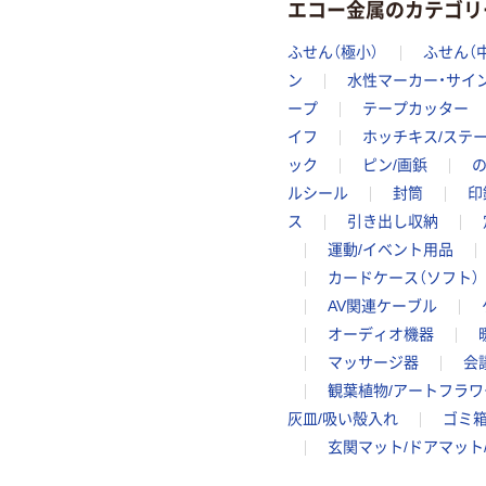
エコー金属のカテゴリ
ふせん（極小）
ふせん（
ン
水性マーカー・サイ
ープ
テープカッター
イフ
ホッチキス/ステ
ック
ピン/画鋲
ルシール
封筒
印
ス
引き出し収納
運動/イベント用品
カードケース（ソフト）
AV関連ケーブル
オーディオ機器
マッサージ器
会
観葉植物/アートフラワ
灰皿/吸い殻入れ
ゴミ箱
玄関マット/ドアマット