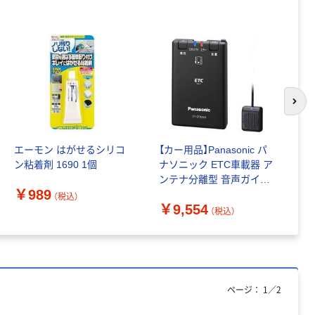
オリジナル
本気プライス
アスクル フラッ
トファイル エコ
ノミータイプ
A4タテ(コクヨ
￥115~
（税込）
製造）
次の
エーモン はがせるシリコ
【カー用品】Panasonic パ
ソ
ン粘着剤 1690 1個
ナソニック ETC車載器 ア
ン
ンテナ分離型 音声ガイト
（
￥989
搭載 PN-CY-ET926D 1台
（税込）
￥9,554
￥
（直送品）
（税込）
ページ：
1
／
2