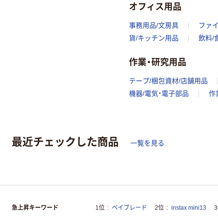
オフィス用品
事務用品/文房具
ファ
貨/キッチン用品
飲料/
作業・研究用品
テープ/梱包資材/店舗用品
機器/電気・電子部品
作
最近チェックした商品
一覧を見る
急上昇キーワード
1位
ベイブレード
2位
instax mini13