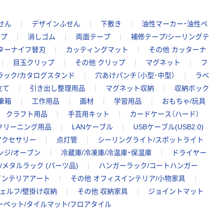
せん
デザインふせん
下敷き
油性マーカー・油性ペ
ープ
消しゴム
両面テープ
補修テープ/シーリングテ
ターナイフ替刃
カッティングマット
その他 カッターナ
目玉クリップ
その他 クリップ
マグネット
フ
ラック/カタログスタンド
穴あけパンチ（小型･中型）
ラベ
立て
引き出し整理用品
マグネット収納
収納ボック
筆箱
工作用品
画材
学習用品
おもちゃ/玩具
クラフト用品
手芸用キット
カードケース（ハード）
クリーニング用品
LANケーブル
USBケーブル(USB2.0)
アクセサリー
点灯管
シーリングライト/スポットライト
ンジ/オーブン
冷蔵庫/冷凍庫/冷温庫・保温庫
ドライヤー
メタルラック (パーツ品)
ハンガーラック/コートハンガー
インテリアアート
その他 オフィスインテリア/小物家具
ェルフ/壁掛け収納
その他 収納家具
ジョイントマット
ーペット/タイルマット/フロアタイル