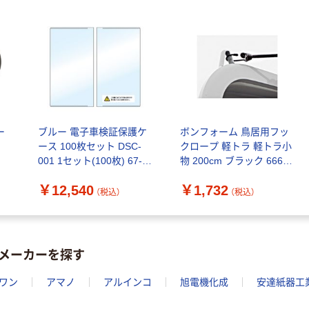
ー
ブルー 電子車検証保護ケ
ボンフォーム 鳥居用フッ
ース 100枚セット DSC-
クロープ 軽トラ 軽トラ小
001 1セット(100枚) 67-
物 200cm ブラック 6662-
9227-36（直送品）
20BK 1個（直送品）
￥12,540
￥1,732
（税込）
（税込）
メーカーを探す
ワン
アマノ
アルインコ
旭電機化成
安達紙器工