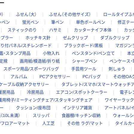
ー
中）
ふせん（大）
ふせん（その他サイズ）
ロールタイプふ
ンペン
蛍光ペン
筆ペン
単色ボールペン
修正テ
スティックのり
ハサミ
カッターナイフ本体
カッ
ープラー
ホッチキス針
ゼムクリップ
ダブルクリップ
のり付パネル/スチレンボード
ブラックボード/黒板
マガジン
鑑・スタンプ用品
小物入れ
ペンスタンド/ペン立て
本
定規
画用紙/模造紙/折り紙
シャープペン
ペンケース・
スポーツ用品/スポーツバッグ
手芸用ツール
刺しゅう
アルバム
PCアクセサリー
PCバッグ
その他OA
ケーブル収納アクセサリー
タブレット/スマホ/スマートウォッチ
暖房用品
冷房用品
エアコン/スポットクーラー
電子レ
議用椅子/ミーティングチェア/スタッキングチェア
ワイヤーラック/
ー
クッション/座布団
インテリア雑貨
アートパネル/
（10L未満）
スリッパ
食器棚/キッチン収納
ウォールシ
/フロアーマット
人工芝
その他 ラグ/マット
タイルカ