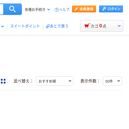
ヘルプ
各種お手続き
0
スイートポイント
あとで買う
カゴ
点
並べ替え：
表示件数：