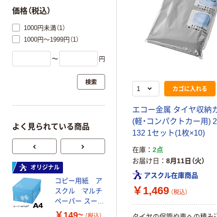
価格（税込）
1000円未満（1）
1000円～1999円（1）
〜
円
検索
カゴに入れる
エコー金属 タイヤ収納
(軽・コンパクトカー用) 22
よく見られている商品
132 1セット(1枚×10)
在庫
2点
お届け日
8月11日（火）
オリジナル
オリジナル
アスクル在庫商品
コピー用紙 ア
ゴミ袋 エコノミ
￥1,469
スクル マルチ
ータイプ 乳白半
（税込）
ペーパー スーパ
透明 高密度タイ
ーホワイト+
プ 詰替用 バイ
￥149~
￥616~
（税込）
（税込）
タイヤの保管や車への積み