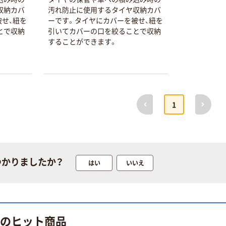
収納カバ
汚れ防止に使用するタイヤ収納カバ
せ、紐を
ーです。タイヤにカバーを被せ、紐を
本気プライス
オリジナル
とで収納
引いてカバーの口を絞ることで収納
トイレットペー
サントリー 伊右
することができます。
パー ダブル60
衛門 「お茶、どう
ｍ 再生紙
ぞ。」 緑茶
100% 6ロール
￥460~
￥528~
（税込）
（税込）
リサイクル100
芯あり FSC認
前へ
次へ
証
オリジナル
オリジナル
1
乾電池 単4
アスクル プラス
形 アルカリ乾
チックグローブ
電池 北欧パッ
粉なし（パウダ
ケージ アスク
ーフリー）
￥140~
￥398~
（税込）
（税込）
ルオリジナル
つかりましたか？
はい
いいえ
富士フイルム
オリジナル
instax mini13
アスクルオリジ
INS MINI 13
ナル ラミネー
￥12,100~
トフィルム A4
 のヒット商品
（税込）
サイズ