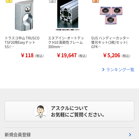
トラスコ中山 TRUSCO
エヌアイシ・オートテッ
SUS ハンディーカッター
TSF20用Easyナット
ク H10 高剛性フレーム
替刃キット(3枚/セット)
SS（…
300mm…
GFK…
￥118
￥19,647
￥5,206
（税込）
（税込）
（税込）
ランキング一覧
アスクルについて
お気軽にご質問ください。
新規会員登録