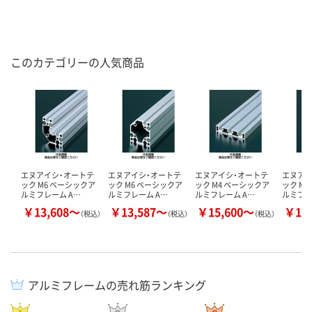
このカテゴリーの人気商品
エヌアイシ・オートテ
エヌアイシ・オートテ
エヌアイシ・オートテ
エヌアイ
ック M6 ベーシックア
ック M6 ベーシックア
ック M4 ベーシックア
ック M
ルミフレーム A…
ルミフレーム A…
ルミフレーム A…
ルミフレ
￥13,608～
￥13,587～
￥15,600～
￥15
（税込）
（税込）
（税込）
アルミフレームの売れ筋ランキング