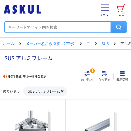
カゴ
メニュー
ホーム
メーカー名から探す - 【ア行】
エ
SUS
アル
SUS アルミフレーム
1
47
件（78商品）中 1～47件を表示
表示切替
絞り込み
並び替え
SUS アルミフレーム
絞り込み