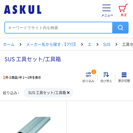
カゴ
メニュー
ホーム
メーカー名から探す - 【ア行】
エ
SUS
工具セ
SUS 工具セット/工具箱
1
1
件（1商品）中 1～1件を表示
表示切替
絞り込み
並び替え
SUS 工具セット/工具箱
絞り込み