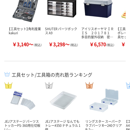
【工具セット】角利産業
SHUTER パーツボック
アイリスオーヤマ ＩＲ
【工具セ
kakuri
ス A9
ＩＳ ２０１７８１
ポレーショ
多目的屋外収納 密…
具セット
￥3,140～
￥3,298～
￥6,570
￥2
（税込）
（税込）
（税込）
工具セット/工具箱の売れ筋ランキング
JEJアステージ パーツス
JEJアステージ なんでも
リングスター スーパーク
【
トッカーPS-360用仕切板
トレー#350 ナチュラル 1
ラブパーツ Rー240クリア
A
L（…
個
R-2…
BK