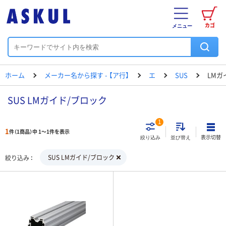
カゴ
メニュー
ホーム
メーカー名から探す - 【ア行】
エ
SUS
LMガ
SUS LMガイド/ブロック
1
1
件（1商品）中 1～1件を表示
表示切替
絞り込み
並び替え
SUS LMガイド/ブロック
絞り込み