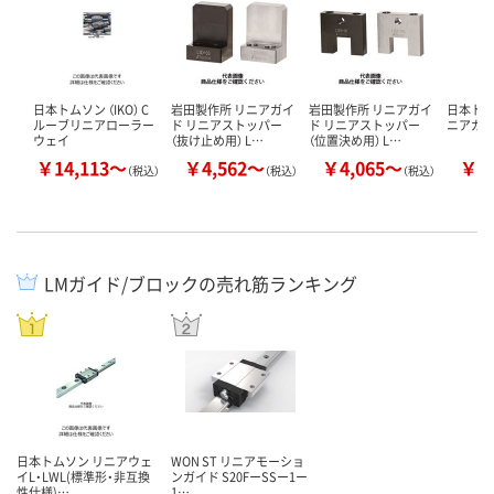
日本トムソン （IKO） C
岩田製作所 リニアガイ
岩田製作所 リニアガイ
日本トムソ
ルーブリニアローラー
ド リニアストッパー
ド リニアストッパー
ニアガイ
ウェイ
（抜け止め用） L…
（位置決め用） L…
￥14,113～
￥4,562～
￥4,065～
￥8
（税込）
（税込）
（税込）
LMガイド/ブロックの売れ筋ランキング
日本トムソン リニアウェ
WON ST リニアモーショ
イL・LWL(標準形・非互換
ンガイド S20FーSSー1ー
性仕様)…
1…