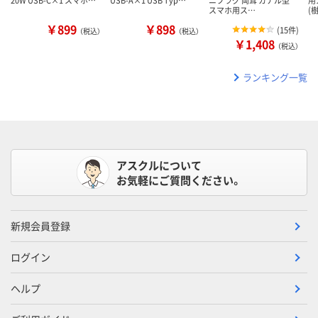
20W USB-C×1 スマホ…
USB-A×1 USB Typ…
ニプラグ 両耳 カナル型
用
スマホ用ス…
(
￥899
￥898
(
15件
)
（税込）
（税込）
￥1,408
（税込）
ランキング一覧
アスクルについて
お気軽にご質問ください。
新規会員登録
ログイン
ヘルプ