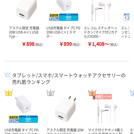
アスクル限定 充電器
USB充電器 タイプC PD
エレコム ステレオヘッ
エレコム
20W USB-A×1 USB
20W USB-C×1 スマ
ドホン（マイク付）/カナ
ンセント 
Typ…
ホ…
ル/CN300…
ート 2…
￥898
￥899
￥1,408～
￥
（税込）
（税込）
（税込）
タブレット/スマホ/スマートウォッチアクセサリーの
売れ筋ランキング
USB充電器 タイプC PD
アスクル限定 充電器 20W
マイク付イヤホン 4極ミ
エ