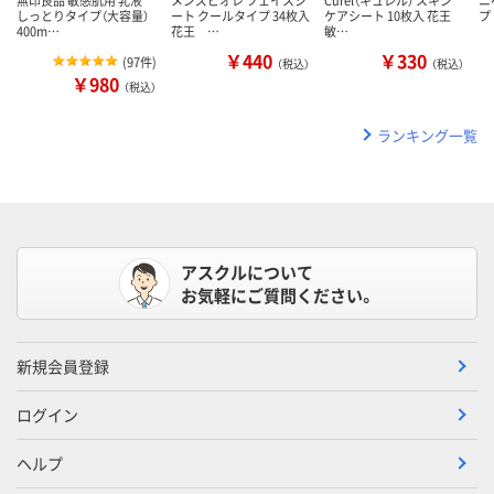
しっとりタイプ（大容量）
ート クールタイプ 34枚入
ケアシート 10枚入 花王
プ 
400m…
花王 …
敏…
￥440
￥330
(
97件
)
（税込）
（税込）
￥980
（税込）
ランキング一覧
アスクルについて
お気軽にご質問ください。
新規会員登録
ログイン
ヘルプ