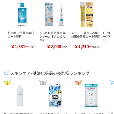
肌ラボ 白潤 薬用美白
ちふれ化粧品 薬用 美白
メラノCC 薬用しみ集中
Curel
ロート製薬
クリーム ＴＡ＆ＮＡ
対策美容液 ロート製薬
ープモ
20g
レー
￥1,331～
￥2,090
￥1,210～
￥
（税込）
（税込）
（税込）
スキンケア・基礎化粧品の売れ筋ランキング
無印良品 敏感肌用 乳液
メンズビオレ フェイスシ
Curel（キュレル） スキン
ニ