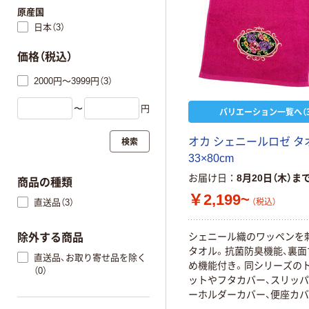
原産国
日本（3）
価格（税込）
2000円～3999円（3）
〜
円
バリエーション一覧へ（3
検索
オカ シェニールロゼ タ
33×80cm
お届け日
8月20日（木）ま
商品の種類
￥2,199~
直送品（3）
（税込）
シェニール織のワッペンを
除外する商品
タオル。抗菌防臭機能、裏面
直送品、お取り寄せ品を除く
め機能付き。同シリーズの
（0）
ットやフタカバー、スリッパ
ーホルダーカバー、便座カ
えてご使用いただけます。