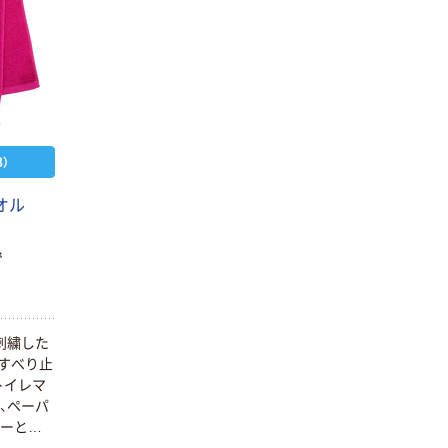
）
オル
で
刺繍した
すべり止
トイレマ
、ペーパ
バーと揃