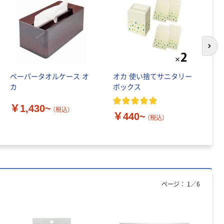
次の
ペーパータオルケース オ
オカ 使い捨てサニタリー
オ
カ
ボックス
踏
￥1,430~
￥
（税込）
￥440~
（税込）
ページ：
1
／
6