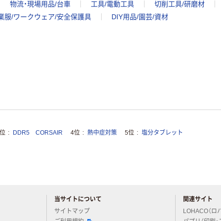
物流・現場用品/台車
工具/電動工具
切削工具/研磨材
業服/ワークウェア/安全保護具
DIY用品/園芸/資材
3位
DDR5 CORSAIR
4位
熱中症対策
5位
塩分タブレット
当サイトについて
関連サイト
アスクルについてお気軽にご質問ください
サイトマップ
LOHACO（ロ