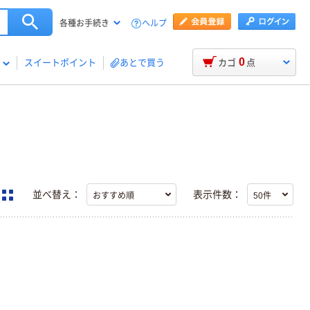
ヘルプ
各種お手続き
0
スイートポイント
あとで買う
カゴ
点
並べ替え：
表示件数：