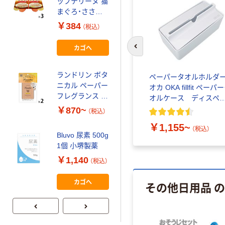
ップテリーヌ 猫
まぐろ・ささみ
かつお節添え
￥384
（税込）
（35g×2個）3個
キャットフード
カゴへ
前のスライドへ
ウェット（わけ
あり品）
ランドリン ボタ
ペーパータオルホルダ
ニカル ペーパー
オカ OKA fillfit ペーパ
フレグランス パ
オルケース ディスペ
ネス
サー
￥870~
（税込）
￥1,155~
（税込）
Bluvo 尿素 500g
1個 小堺製薬
￥1,140
（税込）
カゴへ
その他日用品 