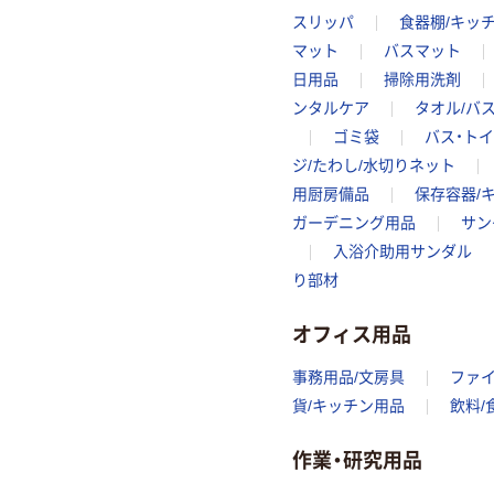
スリッパ
食器棚/キッ
マット
バスマット
日用品
掃除用洗剤
ンタルケア
タオル/バ
ゴミ袋
バス・ト
ジ/たわし/水切りネット
用厨房備品
保存容器/
ガーデニング用品
サン
入浴介助用サンダル
り部材
オフィス用品
事務用品/文房具
ファ
貨/キッチン用品
飲料/
作業・研究用品