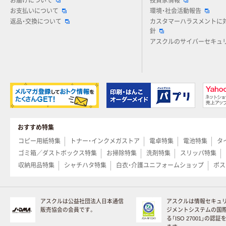
お届けについて
投資家情報
お支払いについて
環境・社会活動報告
返品・交換について
カスタマーハラスメントに
針
アスクルのサイバーセキュ
おすすめ特集
コピー用紙特集
トナー・インクメガストア
電卓特集
電池特集
タ
ゴミ箱／ダストボックス特集
お掃除特集
洗剤特集
スリッパ特集
収納用品特集
シャチハタ特集
白衣・介護ユニフォームショップ
ポス
アスクルは公益社団法人日本通信
アスクルは情報セキュ
販売協会の会員です。
ジメントシステムの国
る「ISO 27001」の認