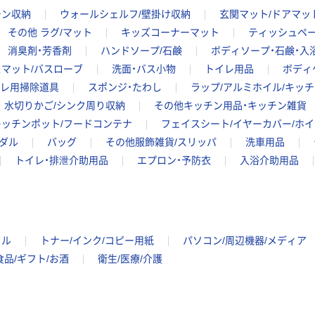
チン収納
ウォールシェルフ/壁掛け収納
玄関マット/ドアマッ
その他 ラグ/マット
キッズコーナーマット
ティッシュペ
消臭剤・芳香剤
ハンドソープ/石鹸
ボディソープ・石鹸・入
スマット/バスローブ
洗面・バス小物
トイレ用品
ボディ
イレ用掃除道具
スポンジ・たわし
ラップ/アルミホイル/キッ
水切りかご/シンク周り収納
その他キッチン用品・キッチン雑貨
キッチンポット/フードコンテナ
フェイスシート/イヤーカバー/ホイ
ダル
バッグ
その他服飾雑貨/スリッパ
洗車用品
トイレ・排泄介助用品
エプロン・予防衣
入浴介助用品
イル
トナー/インク/コピー用紙
パソコン/周辺機器/メディア
食品/ギフト/お酒
衛生/医療/介護