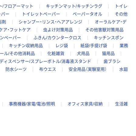
ト/フロアーマット
キッチンマット/キッチンラグ
トイレ
ーパー
トイレットペーパー
ペーパータオル
その他
浴剤
シャンプー・リンス・ヘアアレンジ
オーラルケア・デ
ケア・フットケア
虫よけ対策用品
その他害獣対策用品
チンペーパー
ふきん/カウンタークロス
キッチンスポン
キッチン収納用品
レジ袋
紙袋/手提げ袋
業務
ール/その他消耗品
化粧雑貨
犬用品
猫用品
ディスペンサー/スプレーボトル/消毒液スタンド
歯ブラシ
防水シーツ
布ウエス
安全用品（実験室用）
水廻
事務機器/家電/電池/照明
オフィス家具/収納
生活雑