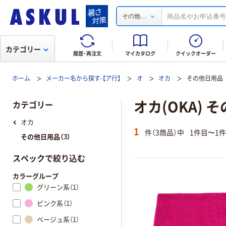
...
その他
カテゴリー
履歴・再注文
マイカタログ
クイックオーダー
ホーム
メーカー名から探す-【ア行】
オ
オカ
その他日用品
オカ(OKA) 
カテゴリー
オカ
1
件（3商品）中
1件目〜1
その他日用品（3）
スペックで絞り込む
カラーグループ
グリーン系（1）
ピンク系（1）
ベージュ系（1）