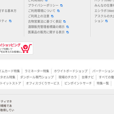
ご利用規約
パプリ（印刷・
プライバシーポリシー
みんなの仕事
対する基本方
ご利用環境について
エシラボ（We
ご利用上の注意
アスクルの大
リティ
ション
古物営業法に基づく表記
酒類販売管理者標識の掲示
医薬品の販売に関する表示
イムカード特集
ラミネーター特集
ホワイトボードショップ
パーテーション
タオル特集
ダンボール専門ショップ
現場のチカラ
台車ナビ
すべての働
トイットストア
オフィスづくりサービス
ピンポイントサーチ
特集一覧
リティマネ
際規格であ
証を取得してい