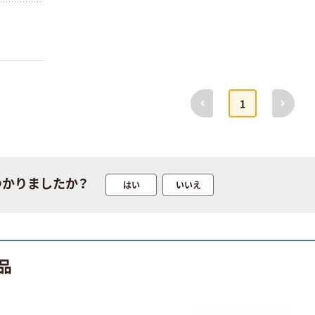
氷酢酸 500mL 1
前へ
次へ
1
本 小堺製薬
￥874
（税込）
カゴへ
つかりましたか？
はい
いいえ
ラボン LAVONS
香りサシェ つり
下げ式芳香剤
￥437~
（税込）
品
人気商品
いなば ツインカ