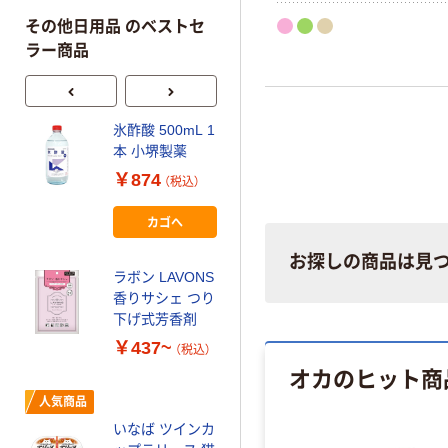
その他日用品 のベストセ
ラー商品
氷酢酸 500mL 1
小久保工業所 排
本 小堺製薬
水口フィルター
￥874
￥189~
（税込）
（税込）
カゴへ
お探しの商品は見
ラボン LAVONS
香りサシェ つり
下げ式芳香剤
￥437~
（税込）
オカのヒット商
人気商品
いなば ツインカ