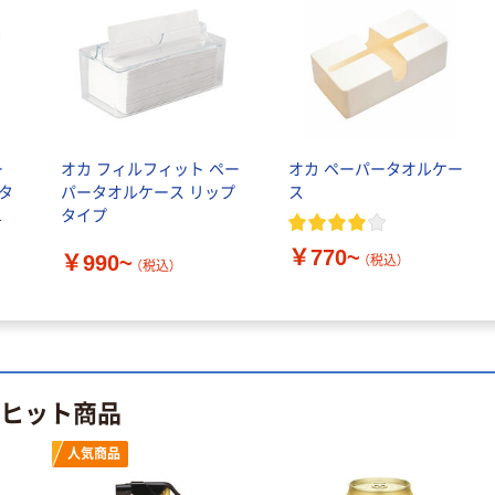
ップテリーヌ 猫
まぐろ・ささみ
かつお節添え
￥384
（税込）
（35g×2個）3個
キャットフード
カゴへ
ウェット（わけ
あり品）
ランドリン ボタ
ー
オカ フィルフィット ペー
オカ ペーパータオルケー
ニカル ペーパー
ータ
パータオルケース リップ
ス
フレグランス パ
ン
タイプ
ネス
￥870~
（税込）
￥770~
￥990~
（税込）
（税込）
Bluvo 尿素 500g
1個 小堺製薬
￥1,140
（税込）
カゴへ
のヒット商品
人気商品