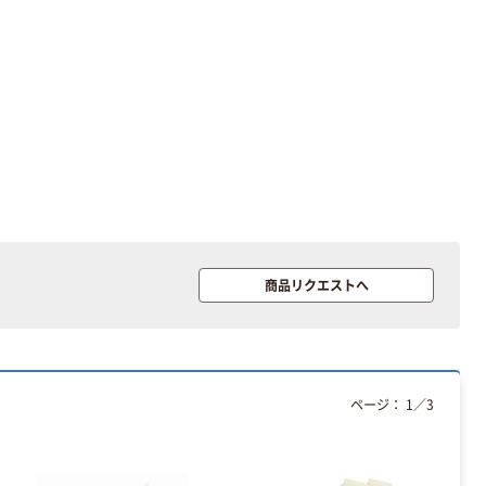
商品リクエストへ
ページ：
1
／
3