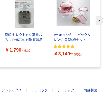
次の
貝印 セレクト100 薬味お
iwaki（イワキ） パック＆
ト
ろし DH5704 1個（直送品）
レンジ 角型4点セット
き
用
￥1,790
（税込）
￥3,140~
￥
（税込）
アントレックス
アラミック
アーテック
阿蘇製薬