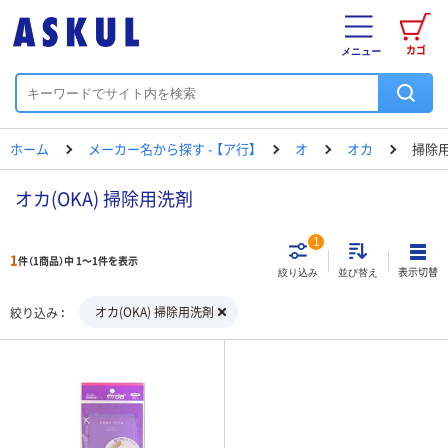
カゴ
メニュー
ホーム
メーカー名から探す - 【ア行】
オ
オカ
掃除
オカ(OKA) 掃除用洗剤
1
1
件（1商品）中 1～1件を表示
表示切替
絞り込み
並び替え
オカ(OKA) 掃除用洗剤
絞り込み