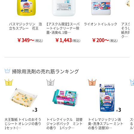
バスマジックリン 泡
【アスクル限定】スーパ
ライオン トイレルック
アスク
立ちスプレー 花王
ートイレクリーナー除
そうじ
菌・消臭4L 1個…
紙共同
ク…
￥349～
￥1,443
￥200～
￥
（税込）
（税込）
（税込）
掃除用洗剤の売れ筋ランキング
大王製紙 トイレのおそう
トイレクイックル 詰替
トイレマジックリン消
ス
じシート オレンジの香り
ジャンボパック ミント
臭・洗浄スプレー ミント
る
1セット（…
の香り 1パック…
の香り 詰替30…
ル