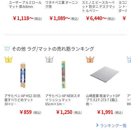
ユーザー アルミロール
ワタナベ工業 オーニン
スミノエ ピースカーペ
ヨコズ
マット 厚み8mm
グ用
ット 防ダニ デスクマッ
ン トイ
ト ルベリー
ダーカ
￥1,118～
￥1,089～
￥6,440～
￥1
（税込）
（税込）
（税込）
その他 ラグ/マットの売れ筋ランキング
アサヒペン AP HS2-30 抗
アサヒペン AP NEWスタ
山崎産業 吸油マットDP
ア
菌すべりどめマット
イリッシュマット
プラス2 F-273-7 1箱(1
ー
30×1…
65cm×1m…
枚…
R
￥859
￥1,250
￥1,991
（税込）
（税込）
（税込）
ランキング一覧