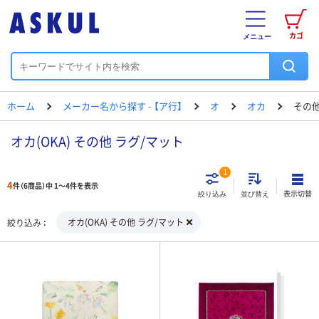
カゴ
メニュー
ホーム
メーカー名から探す - 【ア行】
オ
オカ
その他
オカ(OKA) その他 ラグ/マット
1
4
件（6商品）中 1～4件を表示
表示切替
絞り込み
並び替え
オカ(OKA) その他 ラグ/マット
絞り込み