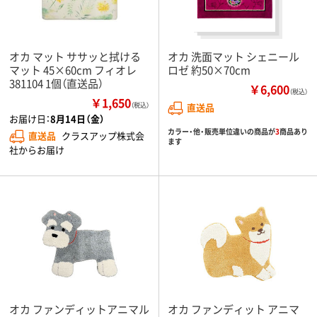
オカ マット ササッと拭ける
オカ 洗面マット シェニール
マット 45×60cm フィオレ
ロゼ 約50×70cm
381104 1個（直送品）
￥6,600
（税込）
￥1,650
（税込）
直送品
お届け日：
8月14日（金）
カラー・他・販売単位違いの商品が
3
商品あり
直送品
クラスアップ株式会
ます
社からお届け
オカ ファンディットアニマル
オカ ファンディット アニマ