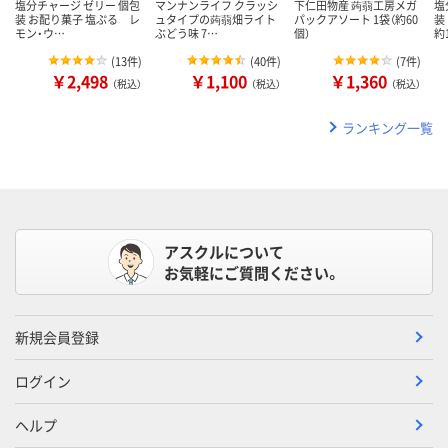
塩分チャージ ゼリー 個包
マンナンライフ クラッシ
下仁田物産 蒟蒻工房メガ
塩
装 お配り菓子 塩ぷる レ
ュタイプの蒟蒻畑ライト
パックアソート 1袋（約60
装
モン・ウ…
ぶどう味 7…
個）
約
(
13件
)
(
40件
)
(
7件
)
￥2,498
￥1,100
￥1,360
（税込）
（税込）
（税込）
ランキング一覧
アスクルについて
お気軽にご質問ください。
新規会員登録
ログイン
ヘルプ