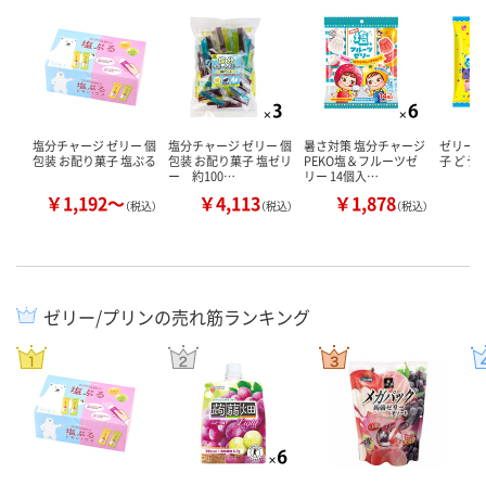
塩分チャージ ゼリー 個
塩分チャージ ゼリー 個
暑さ対策 塩分チャージ
ゼリー 
包装 お配り菓子 塩ぷる
包装 お配り菓子 塩ゼリ
PEKO塩＆フルーツゼ
子 どう
ー 約100…
リー 14個入…
￥1,192～
￥4,113
￥1,878
￥
（税込）
（税込）
（税込）
ゼリー/プリンの売れ筋ランキング