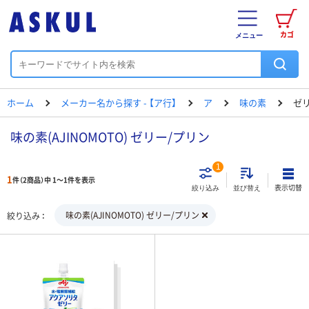
カゴ
メニュー
ホーム
メーカー名から探す - 【ア行】
ア
味の素
ゼ
味の素(AJINOMOTO) ゼリー/プリン
1
1
件（2商品）中 1～1件を表示
表示切替
絞り込み
並び替え
味の素(AJINOMOTO) ゼリー/プリン
絞り込み