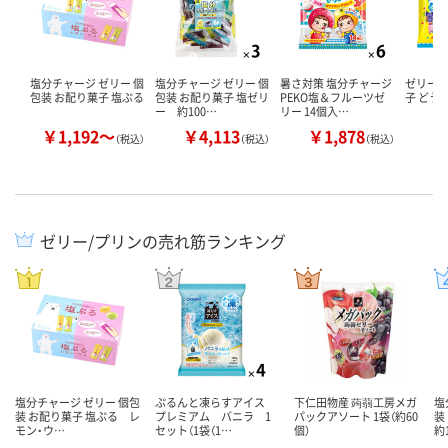
塩分チャージ ゼリー 個
塩分チャージ ゼリー 個
暑さ対策 塩分チャージ
ゼリー 
包装 お配り菓子 塩ぷる
包装 お配り菓子 塩ゼリ
PEKO塩＆フルーツゼ
子 どう
ー 約100…
リー 14個入…
￥1,192～
￥4,113
￥1,878
￥
（税込）
（税込）
（税込）
ゼリー/プリンの売れ筋ランキング
塩分チャージ ゼリー 個包
ぷるんと凍らすアイス
下仁田物産 蒟蒻工房メガ
塩
装 お配り菓子 塩ぷる レ
プレミアム バニラ 1
パックアソート 1袋（約60
装
モン・ウ…
セット（1袋（1…
個）
約