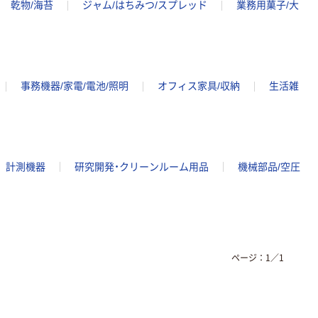
乾物/海苔
ジャム/はちみつ/スプレッド
業務用菓子/大
事務機器/家電/電池/照明
オフィス家具/収納
生活雑
計測機器
研究開発・クリーンルーム用品
機械部品/空圧
ページ：
1
／
1