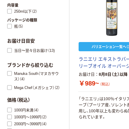
内容量
250ml以下（2）
パッケージの種類
瓶（5）
お届け日目安
バリエーション一覧へ（3
当日〜翌々日お届け（13)
ラニエリ エキストラバ
ブランドから絞り込む
リーブオイル オーバー
Manuka South（マヌカサウ
お届け日
8月8日（土）以降
ス）（4）
￥989~
（税込）
Mega Chef（メガシェフ）（2）
「ラニエリ」は100％イタリ
価格（税込）
ーブ（プーリア産、ソレント
1000円未満（4）
用し、100年以上も変わら
られています。
1000円～1999円（2）
2000円～3999円（4）