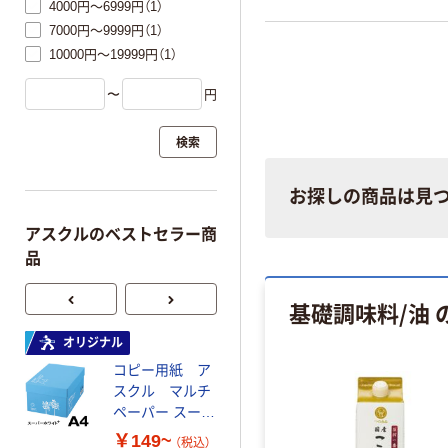
4000円～6999円（1）
7000円～9999円（1）
10000円～19999円（1）
〜
円
検索
お探しの商品は見
アスクルのベストセラー商
品
基礎調味料/油 
オリジナル
オリジナル
コピー用紙 ア
コピー用紙 マ
スクル マルチ
ルチペーパー
ペーパー スーパ
スーパーエコノ
ーホワイト+
ミー+
￥149~
￥149~
（税込）
（税込）