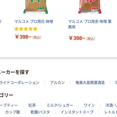
￥698~
（税込）
トル
ー 粉なし（パ
￥686~
（税込）
ウダーフリー）
オリジナル
本気プライス
り
マルコメ プロ用白 味噌
マルコメ プロ用赤 味噌 業
アスクル 検査用
ファーストレイ
務用
ディスポパンツ
ト ホワイト紙コ
￥96~
（税込）
￥398~
ップ
￥398~
（税込）
（税込）
￥374~
（税込）
メーカーを探す
ライドコーポレーション
アルカン
奄美大島開運酒造
ゴリー
ーブティー
紅茶
ミルク/シュガー
ワイン
洋酒・
カップ麺
乾麺/パスタ
インスタントスープ
レトル