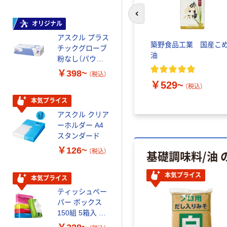
前のスライドへ
オリジナル
本気プライス
アスクル プラス
トイレットペー
 だし入
築野食品工業 国産こ
チックグローブ
パー ダブル60
油
粉なし（パウダ
ｍ 再生紙
ーフリー）
100% 6ロール
￥398~
￥460~
（税込）
（税込）
リサイクル100
￥529~
（税込）
芯あり FSC認
証
本気プライス
本気プライス
アスクル クリア
アスクル 耳にや
ーホルダー A4
さしい やわらか
スタンダード
いマスク
￥126~
￥458~
基礎調味料/油
（税込）
（税込）
本気プライス
本気プライス
本気プライス
ティッシュペー
トイレットペー
パー ボックス
パー シングル
150組 5箱入 ア
120ｍ 再生紙
スクル スマート
100% 6ロール