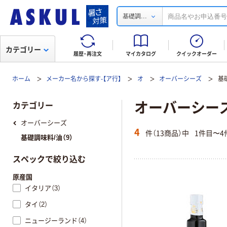
...
基礎調
カテゴリー
履歴・再注文
マイカタログ
クイックオーダー
ホーム
メーカー名から探す-【ア行】
オ
オーバーシーズ
基
オーバーシーズ(
カテゴリー
オーバーシーズ
4
件（13商品）中
1件目〜4
基礎調味料/油（9）
スペックで絞り込む
原産国
イタリア（3）
タイ（2）
ニュージーランド（4）