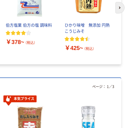
レクリーナー
トイレシート
次の
オリジナル
本気プライス
オリジナル
【ガムテープ】ア
アスクル プラス
伯方塩業 伯方の塩 調味料
ひかり味噌 無添加 円熟
日
スクル 現場のチ
チックグローブ
こうじみそ
ノ
カラ 厚さ
粉なし（パウダ
0.22mm 布テー
ーフリー）
￥145~
￥398~
￥378~
（税込）
（税込）
（税込）
プ
￥425~
￥
（税込）
本気プライス
アスクル クリア
ーホルダー A4
スタンダード
￥126~
（税込）
ページ：
1
／
3
本気プライス
本気プライス
ティッシュペー
パー ボックス
150組 5箱入 ア
スクル スマート