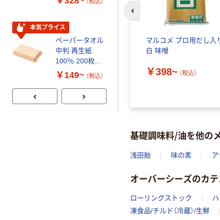
￥328~
￥470~
（税込）
（税込）
コンパクト ビ
リサイクル100
前のスライドへ
ビッド PEFC認
芯あり FSC認
証
証
本気プライス
期間限定価格
マルコメ プロ用だし入
ペーパータオル
アスクル プラ
白 味噌
中判 再生紙
スチックグロー
100％ 200枚
ブ 薄手 粉な
￥398~
FSC認証 シング
し（パウダーフ
（税込）
￥149~
￥298~
（税込）
（税込）
ル 大王製紙共同
リー）
企画 オリジナル
基礎調味料/油を他の
浅田飴
味の素
ア
オーバーシーズのカテ
ローリングストック
ハ
凍食品/チルド（冷蔵）/生鮮