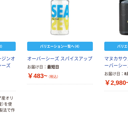
）
バリエーション一覧へ（4）
バリエ
ージンオ
オーバーシーズ スパイスアップ
マヌカサウ
シーズ
ーバーシー
お届け日
最短日
お届け日
8
￥483~
（税込）
￥2,980
ア産オリ
産）を使
ぬ製法で作