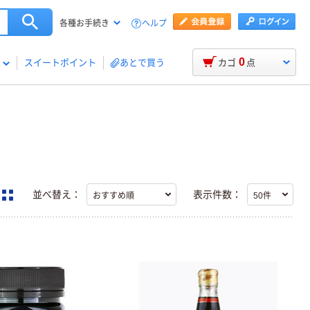
ヘルプ
各種お手続き
0
スイートポイント
あとで買う
カゴ
点
並べ替え：
表示件数：