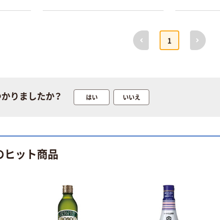
前へ
次へ
1
つかりましたか？
はい
いいえ
のヒット商品
本気プライス
オリジナル
蛍光オプテック
【アスクル限定】
ス1(アスクル限
ファーストレイ
定モデル) 蛍光
ト ニトリルグ
ペン ゼブラ
ローブ ホワイ
￥52~
￥698~
（税込）
（税込）