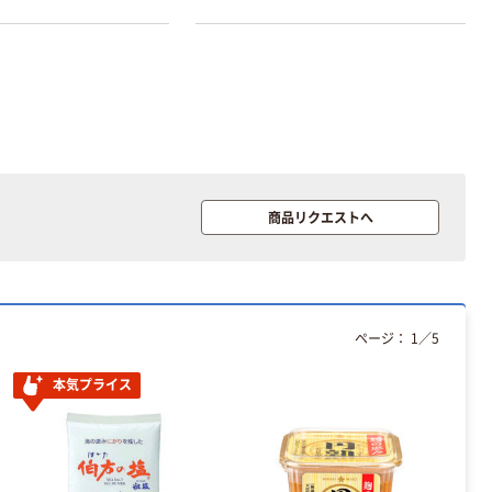
商品リクエストへ
ページ：
1
／
5
本気プライス
オリジナル
本気プライス
アスクル トイ
コピー用紙 ア
レのおそうじシ
スクル マルチ
ート 大王製紙
ペーパー スーパ
共同企画 トイ
ーホワイト+
￥330~
￥149~
（税込）
（税込）