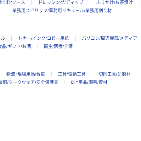
香辛料/ソース
ドレッシング/ディップ
ふりかけ/お茶漬け
業務用スピリッツ/業務用リキュール/業務用割り材
イル
トナー/インク/コピー用紙
パソコン/周辺機器/メディア
食品/ギフト/お酒
衛生/医療/介護
物流・現場用品/台車
工具/電動工具
切削工具/研磨材
業服/ワークウェア/安全保護具
DIY用品/園芸/資材