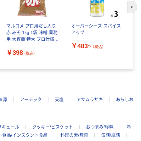
￥328~
（税込）
コンパクト ビ
次の
ビッド PEFC認
証
本気プライス
マルコメ プロ用だし入り
オーバーシーズ スパイス
マ
ペーパータオル
赤 みそ 1kg 1袋 味噌 業務
アップ
食
中判 再生紙
用 大容量 特大 プロ仕様
100％ 200枚
￥483~
プロユース
FSC認証 シング
（税込）
￥149~
（税込）
￥
￥398
ル 大王製紙共同
（税込）
企画 オリジナル
味源
アーテック
天塩
アサムラサキ
あらしお
リキュール
クッキー/ビスケット
おつまみ/珍味
冷
ト食品/インスタント食品
料理の素/惣菜
缶詰/瓶詰