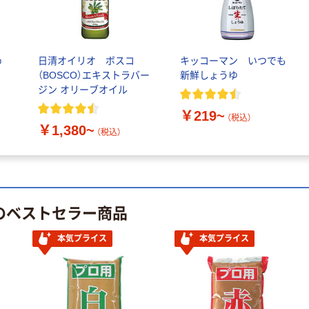
ト 粉なし（パ
ウダーフリー）
本気プライス
本気プライス
嬬恋銘水 ナチュ
ペーパータオル
め
日清オイリオ ボスコ
キッコーマン いつでも
ラルミネラルウ
小判・シングル
（BOSCO）エキストラバー
新鮮しょうゆ
ォーター 500ml
再生紙 200枚
ジン オリーブオイル
キャップシール
FSC認証紙 アス
￥1,037~
￥143~
（税込）
付き／2Lラベル
クルオリジナル
￥219~
（税込）
（税込）
レス 10本
￥1,380~
（税込）
本気プライス
オリジナル
ティッシュペー
スズラン 酒精綿
パー ボックス
G バルクタイプ
モカ 200組 5個
指定医薬部外品
アスクル オリジ
￥428~
 のベストセラー商品
（税込）
ナルティッシュ
￥140~
（税込）
PEFC認証
本気プライス
本気プライス
オリジナル
人気商品
【アスクル限定】
サントリー 天然
ファーストレイ
水 ミネラルウォ
ト ニトリルグ
ーター ペットボ
ローブ ブル