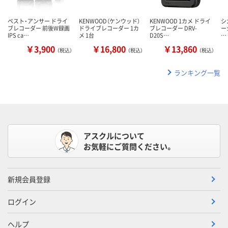
ベスト・アンサー ドライ
KENWOOD（ケンウッド）
KENWOOD 1カメ ドライ
シ
ブレコーダー 前後W録画
ドライブレコーダー 1カ
ブレコーダー DRV-
ージ
IPS ca…
メ 1台
D20S…
…
￥3,900
￥16,800
￥13,860
（税込）
（税込）
（税込）
ランキング一覧
アスクルについて
お気軽にご質問ください。
新規会員登録
ログイン
ヘルプ