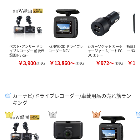
ベスト・アンサー ドラ
KENWOOD ドライブレ
シガーソケット カーチ
搭載ド
イブレコーダー 前後W
コーダー DRV
ャージャー 2ポート EC-
ー NX-D
録画IPS ca…
DC エレ…
￥3,900
￥13,860～
￥972～
￥12
（税込）
（税込）
（税込）
カーナビ/ドライブレコーダー/車載用品の売れ筋ラン
キング