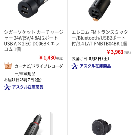
シガーソケット カーチャージ
エレコム FMトランスミッタ
ャー 24W(5V/4.8A) 2ポート
ー/Bluetooth/USB2ポート
USB A ×2 EC-DC06BK エレ
付/3.4 LAT-FMBTB04BK 1個
コム 1個
￥3,963
（税込）
￥1,430
お届け日：
8月8日（土）
（税込）
アスクル在庫商品
カーナビ/ドライブレコーダ
ー/車載用品
お届け日：
8月7日（金）
アスクル在庫商品