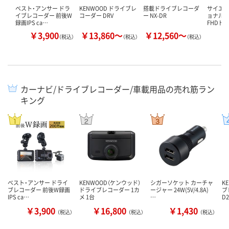
ベスト・アンサー ドラ
KENWOOD ドライブレ
搭載ドライブレコーダ
サイエ
イブレコーダー 前後W
コーダー DRV
ー NX-DR
ョナル 
録画IPS ca…
FHDド
￥3,900
￥13,860～
￥12,560～
￥
（税込）
（税込）
（税込）
カーナビ/ドライブレコーダー/車載用品の売れ筋ラン
キング
ベスト・アンサー ドライ
KENWOOD（ケンウッド）
シガーソケット カーチャ
K
ブレコーダー 前後W録画
ドライブレコーダー 1カ
ージャー 24W(5V/4.8A)
ブ
IPS ca…
メ 1台
…
D
￥3,900
￥16,800
￥1,430
（税込）
（税込）
（税込）