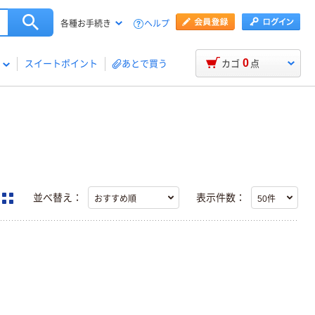
ヘルプ
各種お手続き
0
スイートポイント
あとで買う
カゴ
点
並べ替え：
表示件数：