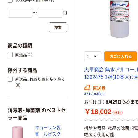
10000円～19999円（1）
〜
円
検索
商品の種類
直送品（1）
カゴに入れる
大平商会 無水アルコー
除外する商品
1302475 1箱(10本入)（
直送品、お取り寄せ品を除く
（0）
直送品
471-104005
お届け日
8月25日（火）ま
￥18,002
消毒液・除菌剤 のベストセ
（税込）
ラー商品
キョーリン製
掃除や器具・物品の除菌・消
薬 ルビスタ
幅広く使用可能