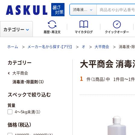
...
消毒液
カテゴリー
履歴・再注文
マイカタログ
クイックオーダー
ホーム
メーカー名から探す-【ア行】
オ
大平商会
消毒液・
大平商会 消毒
カテゴリー
大平商会
1
件（1商品）中
1件目〜1
消毒液・除菌剤（1）
スペックで絞り込む
質量
4～5kg未満（1）
価格（税込）