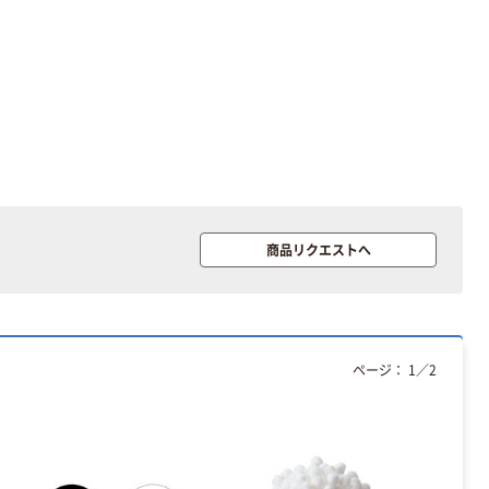
商品リクエストへ
ページ：
1
／
2