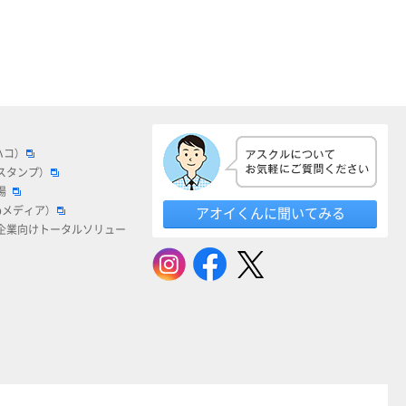
ハコ）
スタンプ）
場
bメディア）
アオイくんに聞いてみる
企業向けトータルソリュー