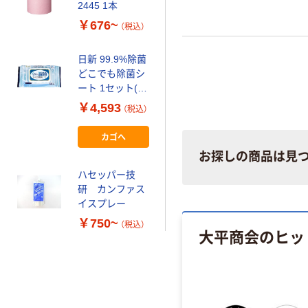
2445 1本
￥676~
（税込）
日新 99.9%除菌
どこでも除菌シ
ート 1セット(80
枚×12袋)
￥4,593
（税込）
カゴへ
お探しの商品は見
ハセッパー技
研 カンファス
イスプレー
￥750~
（税込）
大平商会のヒッ