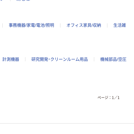
事務機器/家電/電池/照明
オフィス家具/収納
生活雑
計測機器
研究開発・クリーンルーム用品
機械部品/空圧
ページ：
1
／
1