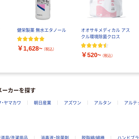
ノ
健栄製薬 無水エタノール
オオサキメディカル アス
クル環境除菌クロス
￥1,628~
（税込）
￥520~
（税込）
メーカーを探す
フ・ヤマカワ
朝日産業
アズワン
アルタン
アルテ
除道具/洗濯用品
消毒液・除菌剤
脱脂綿/綿棒
ハンドブラ