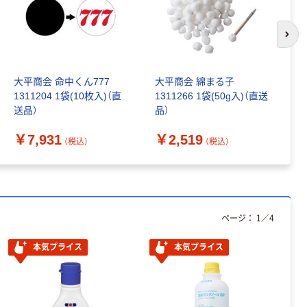
次の
大平商会 命中くん777
大平商会 綿まる子
大
1311204 1袋(10枚入)（直
1311266 1袋(50g入)（直送
入)
送品）
品）
（
￥7,931
￥2,519
￥
（税込）
（税込）
ページ：
1
／
4
本気プライス
本気プライス