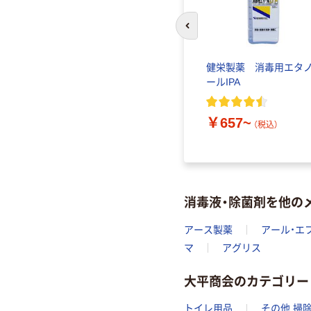
前のスライドへ
ンクス
健栄製薬 消毒用エタ
(ジアル
ールIPA
m
19 1箱
￥657~
（税込）
消毒液・除菌剤を他の
アース製薬
アール・エ
マ
アグリス
大平商会のカテゴリー
トイレ用品
その他 掃