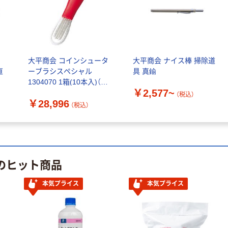
大平商会 コインシュータ
大平商会 ナイス棒 掃除道
直
ーブラシスペシャル
具 真鍮
1304070 1箱(10本入)（直
￥2,577~
送品）
（税込）
￥28,996
（税込）
 のヒット商品
本気プライス
本気プライス