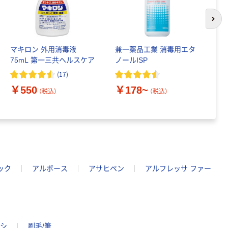
次の
マキロン 外用消毒液
兼一薬品工業 消毒用エタ
環
75mL 第一三共ヘルスケア
ノールISP
メ
(
17
)
￥550
￥178~
￥
（税込）
（税込）
ック
アルボース
アサヒペン
アルフレッサ ファー
シ
刷毛/筆