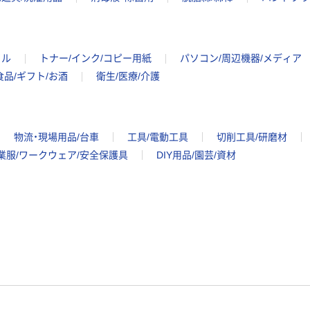
イル
トナー/インク/コピー用紙
パソコン/周辺機器/メディア
食品/ギフト/お酒
衛生/医療/介護
物流・現場用品/台車
工具/電動工具
切削工具/研磨材
業服/ワークウェア/安全保護具
DIY用品/園芸/資材