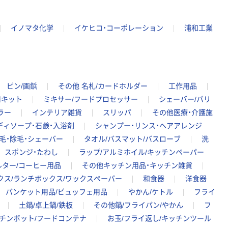
イノマタ化学
イケヒコ・コーポレーション
浦和工業
ピン/画鋲
その他 名札/カードホルダー
工作用品
用キット
ミキサー/フードプロセッサー
シェーバー/バリ
ラー
インテリア雑貨
スリッパ
その他医療・介護施
ディソープ・石鹸・入浴剤
シャンプー・リンス・ヘアアレンジ
毛・除毛・シェーバー
タオル/バスマット/バスローブ
洗
スポンジ・たわし
ラップ/アルミホイル/キッチンペーパー
ター/コーヒー用品
その他キッチン用品・キッチン雑貨
クス/ランチボックス/ワックスペーパー
和食器
洋食器
バンケット用品/ビュッフェ用品
やかん/ケトル
フライ
土鍋/卓上鍋/鉄板
その他鍋/フライパン/やかん
フ
ッチンポット/フードコンテナ
お玉/フライ返し/キッチンツール