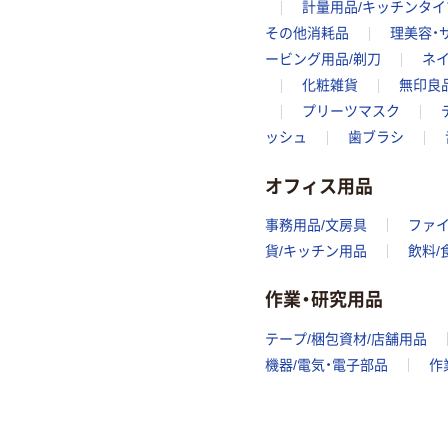
計量用品/キッチンタイ
その他消耗品
理美容・
ービング用品/剃刀
ネイ
化粧雑貨
無印良
プリーツマスク
ッシュ
歯ブラシ
オフィス用品
事務用品/文房具
ファ
貨/キッチン用品
飲料/
作業・研究用品
テープ/梱包資材/店舗用品
機器/電気・電子部品
作