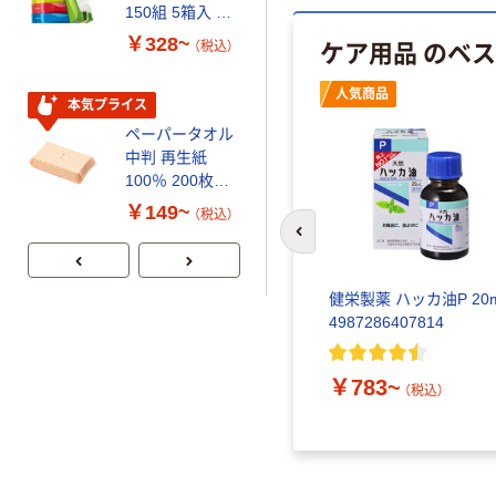
150組 5箱入 ア
120ｍ 再生紙
スクル スマート
100% 6ロール
￥328~
￥470~
ケア用品 のベ
（税込）
（税込）
コンパクト ビ
リサイクル100
ビッド PEFC認
芯あり FSC認
人気商品
証
証
本気プライス
期間限定価格
ペーパータオル
アスクル プラ
中判 再生紙
スチックグロー
100％ 200枚
ブ 薄手 粉な
FSC認証 シング
し（パウダーフ
￥149~
￥298~
（税込）
（税込）
ル 大王製紙共同
リー）
前のスライドへ
企画 オリジナル
健栄製薬 ハッカ油P 20
4987286407814
￥783~
（税込）