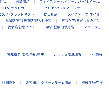
用品
製菓用品
フェイスシート/イヤーカバー/ホイール/
イロン/ホットカーラー
バリカン/トリマー/シザー
シェ
コスメ・ブランドギフト
防災用品
メイクアップ・ネイル
除湿剤/衣類防虫剤/押入れ小物
衣類ケア/身だしなみ用品
救急箱/救急セット
薬袋/服薬指導用品
マウスウォ
事務機器/家電/電池/照明
オフィス家具/収納
生活雑
計測機器
研究開発・クリーンルーム用品
機械部品/空圧