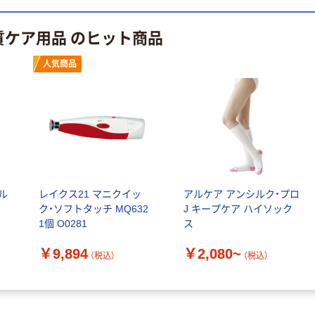
定モデル) 蛍光
ト ニトリルグ
ペン ゼブラ
ローブ ホワイ
￥52~
￥698~
（税込）
（税込）
質ケア用品 のヒット商品
ト 粉なし（パ
ウダーフリー）
本気プライス
本気プライス
人気商品
嬬恋銘水 ナチュ
ペーパータオル
ラルミネラルウ
小判・シングル
ォーター 500ml
再生紙 200枚
キャップシール
FSC認証紙 アス
￥1,037~
￥143~
（税込）
付き／2Lラベル
クルオリジナル
（税込）
レス 10本
本気プライス
オリジナル
ティッシュペー
ル
レイクス21 マニクイッ
アルケア アンシルク・プロ
スズラン 酒精綿
パー ボックス
ク・ソフトタッチ MQ632
J キープケア ハイソック
G バルクタイプ
モカ 200組 5個
1個 O0281
ス
指定医薬部外品
アスクル オリジ
￥428~
（税込）
ナルティッシュ
￥140~
（税込）
￥9,894
￥2,080~
（税込）
（税込）
PEFC認証
オリジナル
人気商品
【アスクル限定】
サントリー 天然
ファーストレイ