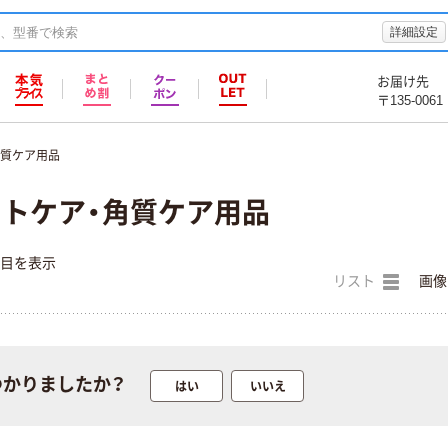
詳細設定
お届け先
〒135-0061
角質ケア用品
フットケア・角質ケア用品
件目を表示
リスト
画像
つかりましたか？
本気プライス
オリジナル
はい
いいえ
蛍光オプテック
【アスクル限定】
ス1(アスクル限
ファーストレイ