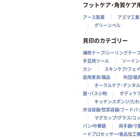
フットケア・角質ケア
アース製薬
アズマ工業
グリーンベル
貝印のカテゴリー
補修テープ/シーリングテー
手芸用ツール
ソーイン
カン
スキンケア/フェ
設用家具/備品
布団/寝
オーラルケア・デンタ
面・バス小物
ボディケ
キッチンスポンジ/たわ
弁当容器/惣菜容器/フードパ
マグカップ/グラス/コ
パン/中華鍋
両手鍋/寸
ードプロセッサー/食品加工