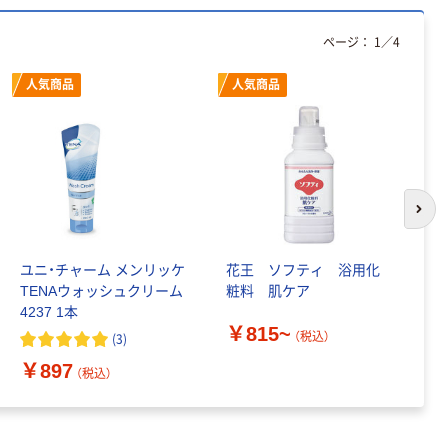
150組 5箱入 ア
スクル スマート
￥328~
ページ：
1
／
4
（税込）
コンパクト ビ
ビッド PEFC認
人気商品
人気商品
証
本気プライス
ペーパータオル
中判 再生紙
100％ 200枚
FSC認証 シング
￥149~
（税込）
ル 大王製紙共同
次の
企画 オリジナル
ユニ・チャーム メンリッケ
花王 ソフティ 浴用化
ホ
TENAウォッシュクリーム
粧料 肌ケア
製
4237 1本
￥815~
￥
（税込）
(
3
)
￥897
（税込）