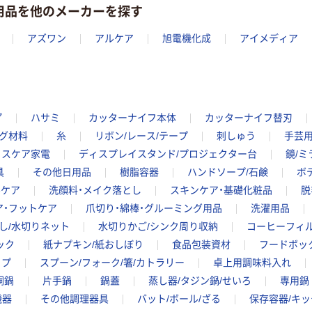
用品を他のメーカーを探す
アズワン
アルケア
旭電機化成
アイメディア
プ
ハサミ
カッターナイフ本体
カッターナイフ替刃
グ材料
糸
リボン/レース/テープ
刺しゅう
手芸
イスケア家電
ディスプレイスタンド/プロジェクター台
鏡/ミ
具
その他日用品
樹脂容器
ハンドソープ/石鹸
ボ
ルケア
洗顔料・メイク落とし
スキンケア・基礎化粧品
脱
ア・フットケア
爪切り・綿棒・グルーミング用品
洗濯用品
し/水切りネット
水切りかご/シンク周り収納
コーヒーフィル
ック
紙ナプキン/紙おしぼり
食品包装資材
フードボッ
ップ
スプーン/フォーク/箸/カトラリー
卓上用調味料入れ
胴鍋
片手鍋
鍋蓋
蒸し器/タジン鍋/せいろ
専用鍋
機器
その他調理器具
バット/ボール/ざる
保存容器/キ