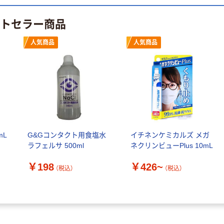
水 ミネラルウォ
ト ニトリルグ
ーター ペットボ
ローブ ブル
￥698~
ストセラー商品
（税込）
トル
ー 粉なし（パ
￥686~
（税込）
ウダーフリー）
人気商品
人気商品
オリジナル
本気プライス
アスクル 検査用
ファーストレイ
ディスポパンツ
ト ホワイト紙コ
￥96~
（税込）
ップ
￥374~
（税込）
mL
G&Gコンタクト用食塩水
イチネンケミカルズ メガ
ラフェルサ 500ml
ネクリンビューPlus 10mL
￥198
￥426~
（税込）
（税込）