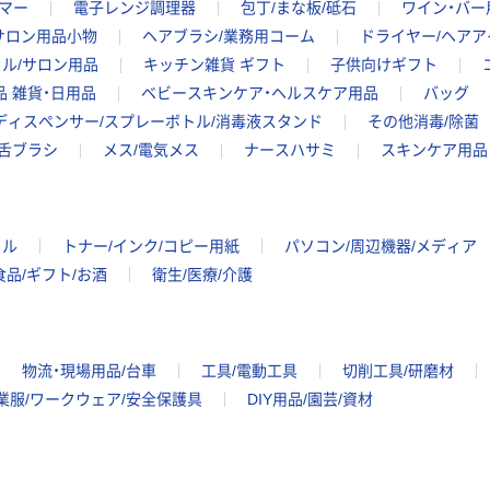
マー
電子レンジ調理器
包丁/まな板/砥石
ワイン・バー
サロン用品小物
ヘアブラシ/業務用コーム
ドライヤー/ヘアア
ル/サロン用品
キッチン雑貨 ギフト
子供向けギフト
品 雑貨・日用品
ベビースキンケア・ヘルスケア用品
バッグ
ディスペンサー/スプレーボトル/消毒液スタンド
その他消毒/除菌
舌ブラシ
メス/電気メス
ナースハサミ
スキンケア用品
イル
トナー/インク/コピー用紙
パソコン/周辺機器/メディア
食品/ギフト/お酒
衛生/医療/介護
物流・現場用品/台車
工具/電動工具
切削工具/研磨材
業服/ワークウェア/安全保護具
DIY用品/園芸/資材