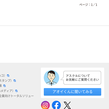
ページ：
1
／
1
ハコ）
スタンプ）
場
bメディア）
アオイくんに聞いてみる
企業向けトータルソリュー