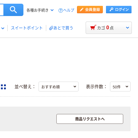
ヘルプ
各種お手続き
0
スイートポイント
あとで買う
カゴ
点
並べ替え：
表示件数：
本気プライス
オリジナル
商品リクエストへ
アスクル トイ
コピー用紙 ア
レのおそうじシ
スクル マルチ