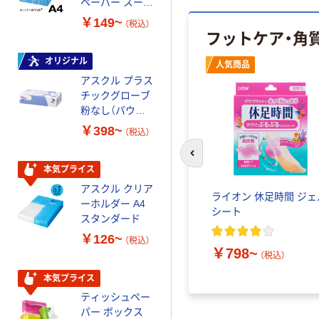
ペーパー スーパ
スーパーエコノ
ーホワイト+
ミー+
￥149~
￥149~
（税込）
（税込）
フットケア・角
オリジナル
本気プライス
人気商品
アスクル プラス
トイレットペー
チックグローブ
パー ダブル60
粉なし（パウダ
ｍ 再生紙
ーフリー）
100% 6ロール
￥398~
￥460~
（税込）
（税込）
リサイクル100
芯あり FSC認
前のスライドへ
証
本気プライス
本気プライス
アスクル クリア
アスクル 耳にや
ライオン 休足時間 ジェ
ーホルダー A4
さしい やわらか
シート
スタンダード
いマスク
￥126~
￥458~
（税込）
（税込）
￥798~
（税込）
本気プライス
本気プライス
ティッシュペー
トイレットペー
パー ボックス
パー シングル