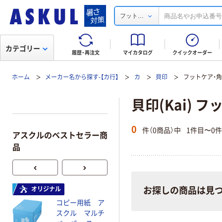
...
フット
カテゴリー
履歴・再注文
マイカタログ
クイックオーダー
ホーム
メーカー名から探す-【カ行】
カ
貝印
フットケア・
貝印(Kai) 
0
件（0商品）中
1件目〜0
アスクルのベストセラー商
品
オリジナル
オリジナル
お探しの商品は見
コピー用紙 ア
コピー用紙 マ
スクル マルチ
ルチペーパー