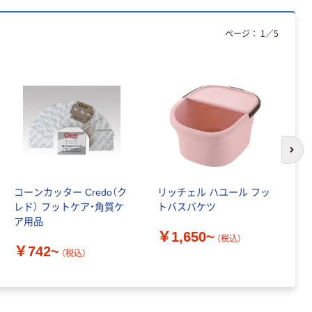
ート 大王製紙
ペーパー スーパ
共同企画 トイ
ーホワイト+
￥330~
￥149~
（税込）
（税込）
レクリーナー
ページ：
1
／
5
トイレシート
オリジナル
本気プライス
オリジナル
【ガムテープ】ア
アスクル プラス
スクル 現場のチ
チックグローブ
カラ 厚さ
粉なし（パウダ
0.22mm 布テー
ーフリー）
￥145~
￥398~
（税込）
（税込）
プ
次の
本気プライス
アスクル クリア
コーンカッター Credo（ク
リッチェル ハユール フッ
柳
ーホルダー A4
レド） フットケア・角質ケ
トバスバケツ
ヤ
スタンダード
ア用品
M
￥126~
￥1,650~
品
（税込）
（税込）
￥742~
￥
（税込）
本気プライス
ティッシュペー
パー ボックス