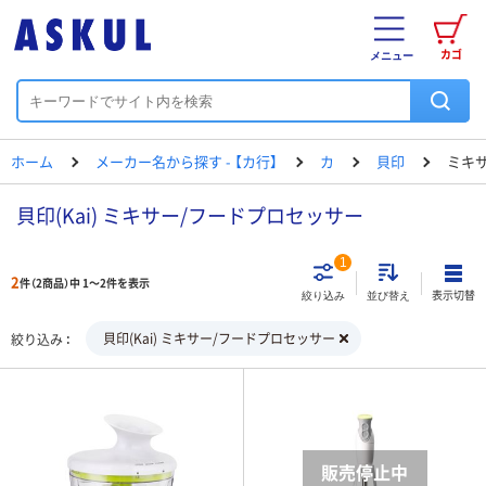
カゴ
メニュー
ホーム
メーカー名から探す - 【カ行】
カ
貝印
ミキ
貝印(Kai) ミキサー/フードプロセッサー
1
2
件（2商品）中 1～2件を表示
表示切替
絞り込み
並び替え
貝印(Kai) ミキサー/フードプロセッサー
絞り込み