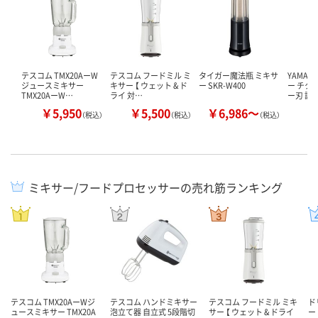
テスコム TMX20AーW
テスコム フードミル ミ
タイガー魔法瓶 ミキサ
YAMAZ
ジュースミキサー
キサー 【 ウェット & ド
ー SKR-W400
ー チタ
TMX20AーW…
ライ 対…
ー刃 調
￥5,950
￥5,500
￥6,986～
￥
（税込）
（税込）
（税込）
ミキサー/フードプロセッサーの売れ筋ランキング
テスコム TMX20AーWジ
テスコム ハンドミキサー
テスコム フードミル ミキ
ド
ュースミキサー TMX20A
泡立て器 自立式 5段階切
サー 【 ウェット & ドライ
ー